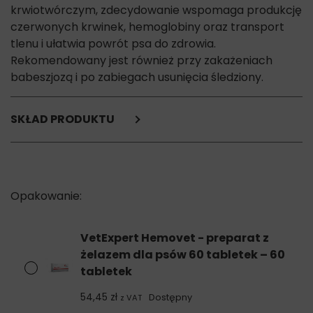
krwiotwórczym, zdecydowanie wspomaga produkcję
czerwonych krwinek, hemoglobiny oraz transport
tlenu i ułatwia powrót psa do zdrowia.
Rekomendowany jest również przy zakażeniach
babeszjozą i po zabiegach usunięcia śledziony.
SKŁAD PRODUKTU
żelazo,
miedź,
witamina B6,
witamina B12,
kwas foliowy,
witamina C.
VetExpert Hemovet - preparat z
żelazem dla psów 60 tabletek – 60
tabletek
54,45
zł
Dostępny
z VAT