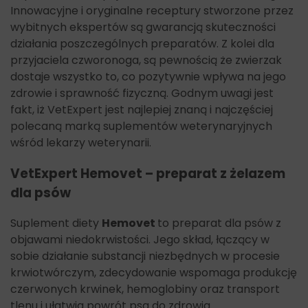
Innowacyjne i oryginalne receptury stworzone przez
wybitnych ekspertów są gwarancją skuteczności
działania poszczególnych preparatów. Z kolei dla
przyjaciela czworonoga, są pewnością że zwierzak
dostaje wszystko to, co pozytywnie wpływa na jego
zdrowie i sprawność fizyczną. Godnym uwagi jest
fakt, iż VetExpert jest najlepiej znaną i najczęściej
polecaną marką suplementów weterynaryjnych
wśród lekarzy weterynarii.
VetExpert Hemovet
– preparat z żelazem
dla psów
Suplement diety
Hemovet
to preparat dla psów z
objawami niedokrwistości. Jego skład, łączący w
sobie działanie substancji niezbędnych w procesie
krwiotwórczym, zdecydowanie wspomaga produkcję
czerwonych krwinek, hemoglobiny oraz transport
tlenu i ułatwia powrót psa do zdrowia.