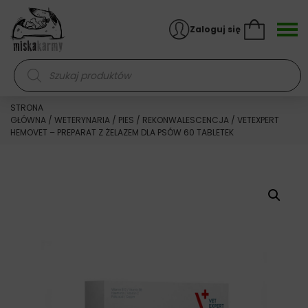
Skocz do treści
Zaloguj się
Wyszukiwarka produktów
STRONA
GŁÓWNA
/
WETERYNARIA
/
PIES
/
REKONWALESCENCJA
/ VETEXPERT
HEMOVET – PREPARAT Z ŻELAZEM DLA PSÓW 60 TABLETEK