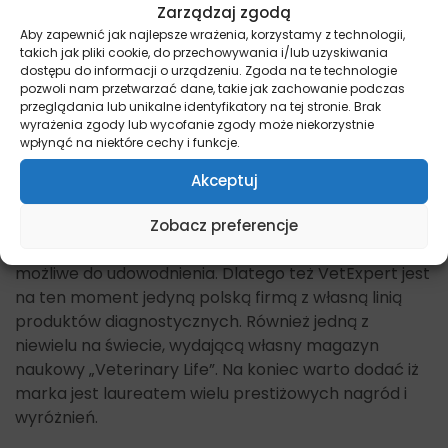
O VetExpert
Zarządzaj zgodą
Aby zapewnić jak najlepsze wrażenia, korzystamy z technologii,
takich jak pliki cookie, do przechowywania i/lub uzyskiwania
Marka VetExpert jest przykładem tego, że dbanie o
dostępu do informacji o urządzeniu. Zgoda na te technologie
jakość produktów, a także szczęście czworonogów
pozwoli nam przetwarzać dane, takie jak zachowanie podczas
może iść w parze z budowanie silnej polskiej marki na
przeglądania lub unikalne identyfikatory na tej stronie. Brak
wyrażenia zgody lub wycofanie zgody może niekorzystnie
świecie. Produkty marki obecne są w ponad 40
wpłynąć na niektóre cechy i funkcje.
krajach, na 4 kontynentach. Pośród ponad 600
produktów znajdziemy: suplementy, karmy,
Akceptuj
kosmetyki, diety weterynaryjne, produkty do
diagnostyki czy też rehabilitacji. Od początku
Zobacz preferencje
założyciele chcieli aby jakość i innowacyjność były
możliwe do udowodnienia. Dlatego też VetExpert jest
na ten moment jedyną polską firmą z własną linią
produktów diagnostycznych. Również jedną z
niewielu na świecie, wydającą własny magazyn
naukowy „Veterinary Life”. Na koniec warto dodać iż
marka jest laureatem wielu prestiżowych nagród i
wyróżnień.