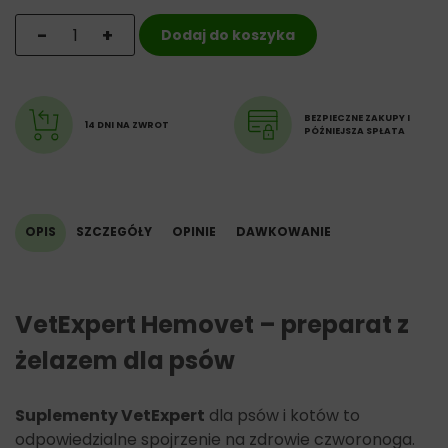
ilość VetExpert Hemovet - preparat z żelazem dla psó
-
+
Dodaj do koszyka
BEZPIECZNE ZAKUPY I
14 DNI NA ZWROT
PÓŹNIEJSZA SPŁATA
OPIS
SZCZEGÓŁY
OPINIE
DAWKOWANIE
VetExpert Hemovet – preparat z
żelazem dla psów
Suplementy
VetExpert
dla psów i kotów to
odpowiedzialne spojrzenie na zdrowie czworonoga.