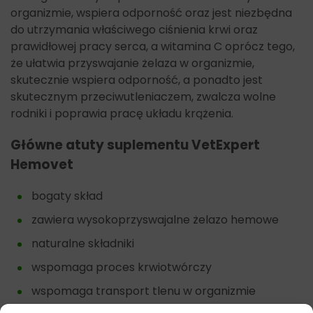
organizmie, wspiera odporność oraz jest niezbędna
do utrzymania właściwego ciśnienia krwi oraz
prawidłowej pracy serca, a witamina C oprócz tego,
że ułatwia przyswajanie żelaza w organizmie,
skutecznie wspiera odporność, a ponadto jest
skutecznym przeciwutleniaczem, zwalcza wolne
rodniki i poprawia pracę układu krążenia.
Główne atuty suplementu
VetExpert
Hemovet
bogaty skład
zawiera wysokoprzyswajalne żelazo hemowe
naturalne składniki
wspomaga proces krwiotwórczy
wspomaga transport tlenu w organizmie