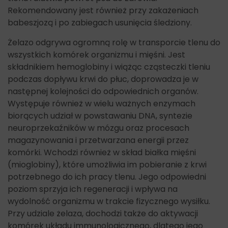
Rekomendowany jest również przy zakażeniach
babeszjozą i po zabiegach usunięcia śledziony.
Żelazo odgrywa ogromną rolę w transporcie tlenu do
wszystkich komórek organizmu i mięśni. Jest
składnikiem hemoglobiny i wiążąc cząsteczki tleniu
podczas dopływu krwi do płuc, doprowadza je w
następnej kolejności do odpowiednich organów.
Występuje również w wielu ważnych enzymach
biorących udział w powstawaniu DNA, syntezie
neuroprzekaźników w mózgu oraz procesach
magazynowania i przetwarzana energii przez
komórki. Wchodzi również w skład białka mięśni
(mioglobiny), które umożliwia im pobieranie z krwi
potrzebnego do ich pracy tlenu. Jego odpowiedni
poziom sprzyja ich regeneracji i wpływa na
wydolność organizmu w trakcie fizycznego wysiłku.
Przy udziale żelaza, dochodzi także do aktywacji
komórek układu immunologicznego, dlatego jego