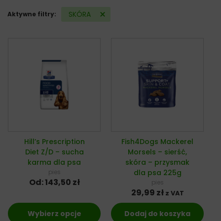
SKÓRA
Aktywne filtry:
Hill’s Prescription
Fish4Dogs Mackerel
Diet Z/D – sucha
Morsels – sierść,
karma dla psa
skóra – przysmak
pies
dla psa 225g
Od:
143,50
zł
pies
29,99
zł
z VAT
Wybierz opcje
Dodaj do koszyka