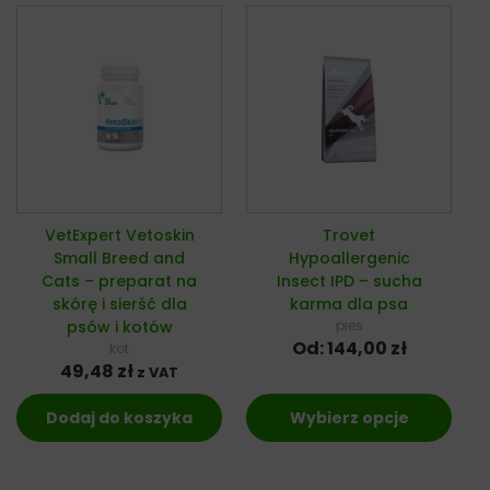
VetExpert Vetoskin
Trovet
Small Breed and
Hypoallergenic
Cats – preparat na
Insect IPD – sucha
skórę i sierść dla
karma dla psa
psów i kotów
pies
Od:
144,00
zł
kot
49,48
zł
z VAT
Dodaj do koszyka
Wybierz opcje