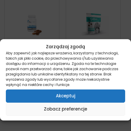
Zarządzaj zgodą
Aby zapewnić jak najlepsze wrażenia, korzystamy z technologii,
VetExpert Vetoskin
Calibra VD Dog
takich jak pliki cookie, do przechowywania i/lub uzyskiwania
– preparat na skórę
Snack
dostępu do informacji o urządzeniu. Zgoda na te technologie
pozwoli nam przetwarzać dane, takie jak zachowanie podczas
i sierść dla psów i
Hypoallergenic –
przeglądania lub unikalne identyfikatory na tej stronie. Brak
kotów
przysmak dla psa z
wyrażenia zgody lub wycofanie zgody może niekorzystnie
kot
problemami ze
wpłynąć na niektóre cechy i funkcje.
Od:
62,00
zł
skórą i sierścią 120g
pies
Akceptuj
21,90
zł
z VAT
Zobacz preferencje
Wybierz opcje
Dodaj do koszyka