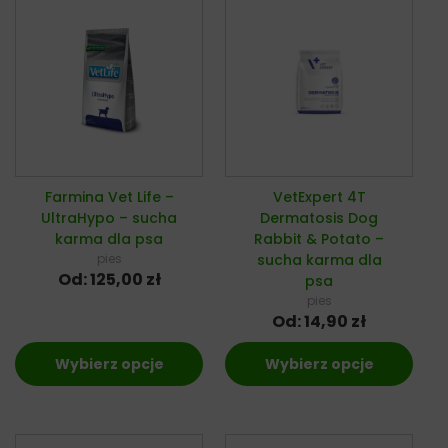
Farmina Vet Life –
VetExpert 4T
UltraHypo – sucha
Dermatosis Dog
karma dla psa
Rabbit & Potato –
pies
sucha karma dla
Od:
125,00
zł
psa
pies
Od:
14,90
zł
Wybierz opcje
Wybierz opcje