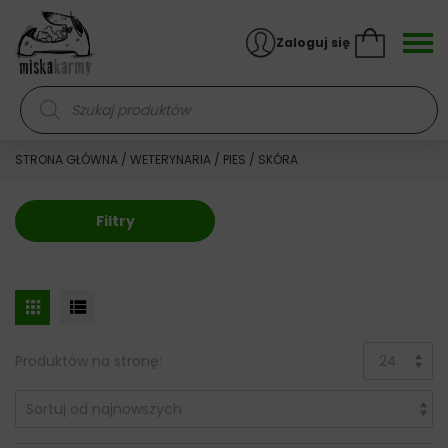
Skocz do treści
Zaloguj się
Wyszukiwarka produktów
STRONA GŁÓWNA
/
WETERYNARIA
/
PIES
/ SKÓRA
Filtry
Produktów na stronę: