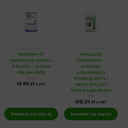
VetExpert 4T
Vetoquinol
Dermatosis Salmon
Dermanorm –
& Potato – puszka
preparat
dla psa 400g
poprawiający
pies
kondycję skóry i
19,90
zł
sierści dla psa i
z VAT
kota w kapsułkach
kot
108,25
zł
z VAT
Dowiedz się więcej
Dowiedz się więcej