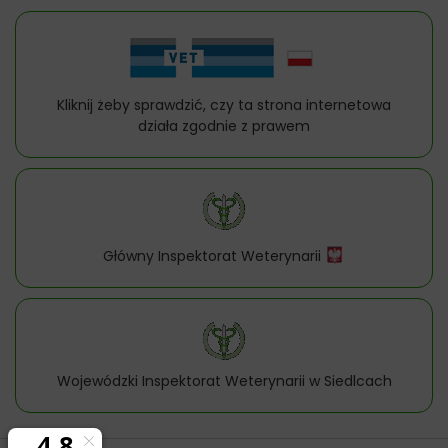
Kliknij żeby sprawdzić, czy ta strona internetowa
działa zgodnie z prawem
Główny Inspektorat Weterynarii
Wojewódzki Inspektorat Weterynarii w Siedlcach