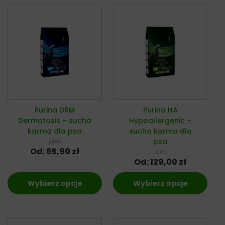
Purina DRM
Purina HA
Dermatosis – sucha
Hypoallergenic –
karma dla psa
sucha karma dla
pies
psa
Od:
65,90
zł
pies
Od:
129,00
zł
Wybierz opcje
Wybierz opcje