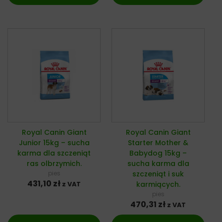
Royal Canin Giant
Royal Canin Giant
Junior 15kg – sucha
Starter Mother &
karma dla szczeniąt
Babydog 15kg –
ras olbrzymich.
sucha karma dla
pies
szczeniąt i suk
431,10
zł
karmiących.
z VAT
pies
470,31
zł
z VAT