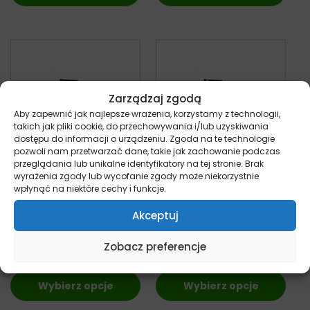
Zarządzaj zgodą
Aby zapewnić jak najlepsze wrażenia, korzystamy z technologii,
takich jak pliki cookie, do przechowywania i/lub uzyskiwania
dostępu do informacji o urządzeniu. Zgoda na te technologie
pozwoli nam przetwarzać dane, takie jak zachowanie podczas
przeglądania lub unikalne identyfikatory na tej stronie. Brak
wyrażenia zgody lub wycofanie zgody może niekorzystnie
Brit Premium By
Brit Premium By
wpłynąć na niektóre cechy i funkcje.
Nature Adult L –
Nature Adult M –
sucha karma dla
sucha karma dla
Akceptuj
psa
psa
pies
pies
Zobacz preferencje
Od:
39,99
zł
Od:
39,90
zł
Wybierz opcje
Wybierz opcje