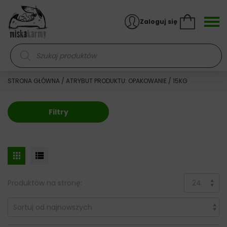
Skocz do treści
Zaloguj się
Wyszukiwarka produktów
STRONA GŁÓWNA
/ ATRYBUT PRODUKTU: OPAKOWANIE / 15KG
Filtry
Produktów na stronę: