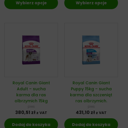
Wybierz opcje
Wybierz opcje
Royal Canin Giant
Royal Canin Giant
Adult – sucha
Puppy 15kg – sucha
karma dla ras
karma dla szczeniąt
olbrzymich 15kg
ras olbrzymich.
pies
pies
380,51
zł
431,10
zł
z VAT
z VAT
Dodaj do koszyka
Dodaj do koszyka