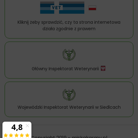
Kliknij żeby sprawdzić, czy ta strona internetowa
działa zgodnie z prawem
Główny Inspektorat Weterynarii
Wojewódzki Inspektorat Weterynarii w Siedlcach
Copyright 2019 - miskakarmy.pl