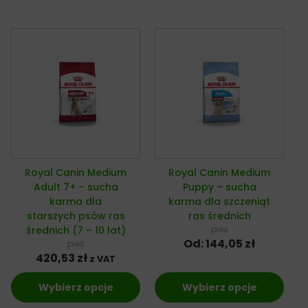
Royal Canin Medium
Royal Canin Medium
Adult 7+ – sucha
Puppy – sucha
karma dla
karma dla szczeniąt
starszych psów ras
ras średnich
średnich (7 – 10 lat)
pies
Od:
144,05
zł
pies
420,53
zł
z VAT
Wybierz opcje
Wybierz opcje