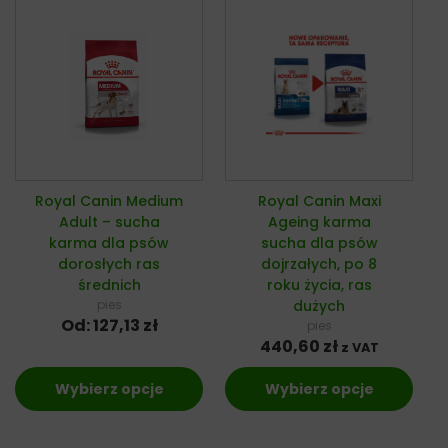
Royal Canin Medium
Royal Canin Maxi
Adult – sucha
Ageing karma
karma dla psów
sucha dla psów
dorosłych ras
dojrzałych, po 8
średnich
roku życia, ras
pies
dużych
Od:
127,13
zł
pies
440,60
zł
z VAT
Wybierz opcje
Wybierz opcje