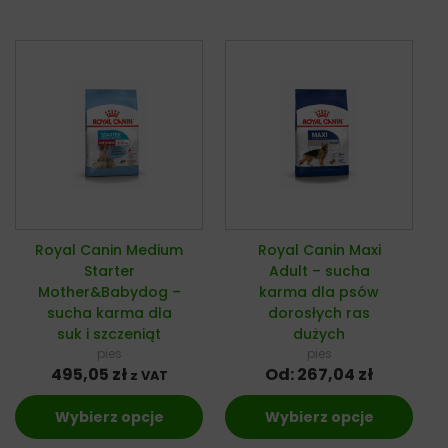
Royal Canin Medium
Royal Canin Maxi
Starter
Adult – sucha
Mother&Babydog –
karma dla psów
sucha karma dla
dorosłych ras
suk i szczeniąt
dużych
pies
pies
495,05
zł
Od:
267,04
zł
z VAT
Wybierz opcje
Wybierz opcje