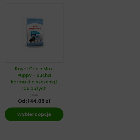
Royal Canin Maxi
Puppy – sucha
karma dla szczeniąt
ras dużych
pies
Od:
144,05
zł
Wybierz opcje