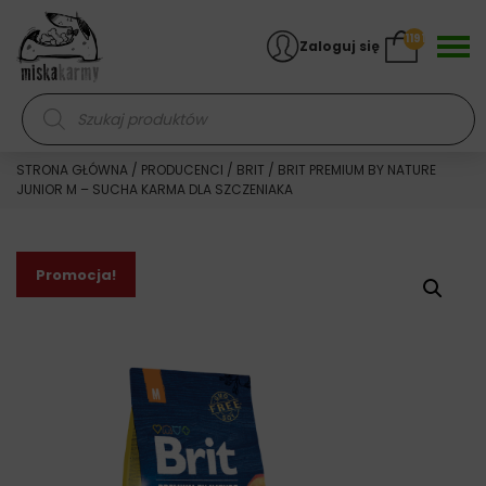
Skocz do treści
1191
Zaloguj się
Wyszukiwarka produktów
STRONA GŁÓWNA
/
PRODUCENCI
/
BRIT
/ BRIT PREMIUM BY NATURE
JUNIOR M – SUCHA KARMA DLA SZCZENIAKA
Promocja!