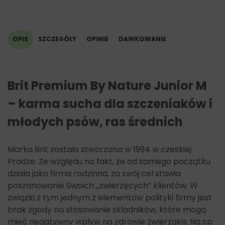
fosfor: 1,0%,
kwasy tłuszczowe Omega 3: 0,25%,
kwasy tłuszczowe Omega 6: 2,2%
OPIS
SZCZEGÓŁY
OPINIE
DAWKOWANIE
Brit Premium By Nature Junior M
– karma sucha dla szczeniaków i
młodych psów, ras średnich
Marka Brit została stworzona w 1994 w czeskiej
Pradze. Ze względu na fakt, że od samego początku
działa jako firma rodzinna, za swój cel stawia
poszanowanie Swoich „zwierzęcych” klientów. W
związki z tym jednym z elementów polityki firmy jest
brak zgody na stosowanie składników, które mogą
mieć negatywny wpływ na zdrowie zwierzaka. Na co