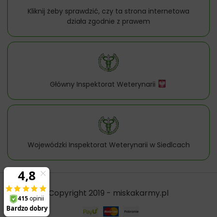
Kliknij żeby sprawdzić, czy ta strona internetowa
działa zgodnie z prawem
Główny Inspektorat Weterynarii
Wojewódzki Inspektorat Weterynarii w Siedlcach
Copyright 2019 - miskakarmy.pl