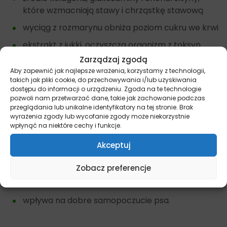
które wzmacniają stawy i chrząstkę stawową
wyciąg z rozmarynu obniża poziom cukru we krwi
ekstrakt z jukki, oczyszcza organizm z toksyn
Zarządzaj zgodą
omułek zielonowargowy i kurkuma działają
Aby zapewnić jak najlepsze wrażenia, korzystamy z technologii,
przeciwzapalnie
takich jak pliki cookie, do przechowywania i/lub uzyskiwania
dostępu do informacji o urządzeniu. Zgoda na te technologie
zawiera prebiotyki na dobre trawienie – MOS i
pozwoli nam przetwarzać dane, takie jak zachowanie podczas
FOS.
przeglądania lub unikalne identyfikatory na tej stronie. Brak
wyrażenia zgody lub wycofanie zgody może niekorzystnie
Zalety karmy
Junior M
– Kurczak
wpłynąć na niektóre cechy i funkcje.
Akceptuj
wysoka zawartość mięsa kurczaka
wspomaga zdrowy wzrost szczeniaka
Zobacz preferencje
źródło witamin, minerałów i aminokwasów
wpływa na dobre samopoczucie psa.