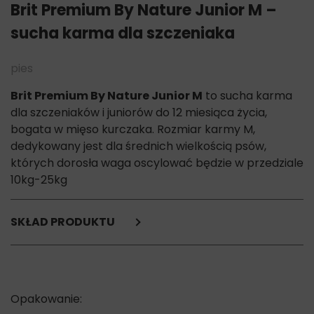
Brit Premium By Nature Junior M –
sucha karma dla szczeniaka
pies
Brit Premium By Nature Junior M
to sucha karma
dla szczeniaków i juniorów do 12 miesiąca życia,
bogata w mięso kurczaka. Rozmiar karmy M,
dedykowany jest dla średnich wielkością psów,
których dorosła waga oscylować będzie w przedziale
10kg-25kg
SKŁAD PRODUKTU
Kurczak 50% (dehydratyzowany 30%, odkostniony 20%),
owies zwyczajny, pszenica, tłuszcz z kurczaka
(konserwowany mieszanką tokoferoli), kukurydza,
olej z łososia (2%),
suszone jabłka, hydrolizowana wątróbka drobiowa,, drożdże