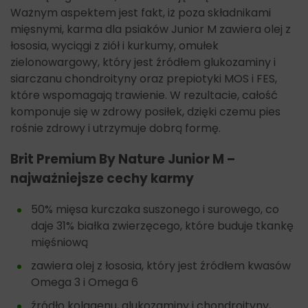
Ważnym aspektem jest fakt, iż poza składnikami
mięsnymi, karma dla psiaków Junior M zawiera olej z
łososia, wyciągi z ziół i kurkumy, omułek
zielonowargowy, który jest źródłem glukozaminy i
siarczanu chondroityny oraz prepiotyki MOS i FES,
które wspomagają trawienie. W rezultacie, całość
komponuje się w zdrowy posiłek, dzięki czemu pies
rośnie zdrowy i utrzymuje dobrą formę.
Brit Premium By Nature Junior M –
najważniejsze cechy karmy
50% mięsa kurczaka suszonego i surowego, co
daje 31% białka zwierzęcego, które buduje tkankę
mięśniową
zawiera olej z łososia, który jest źródłem kwasów
Omega 3 i Omega 6
źródło kolagenu, glukozaminy i chondroityny,