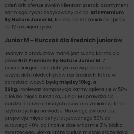
dzień Brit oferuje swoim klientom szeroki asortyment
karm ogólnych i dedykowany jak np.
Brit Premium
By Nature Junior M,
karmę dla szczeniaków i psów
do 12 miesiąca życia.
Junior M –
Kurczak dla średnich juniorów
Jednym z produktów marki, jest sucha karma dla
psów
Brit Premium By Nature Junior M.
Z
pewnością jest ona
dobrym rozwiązaniem dla
wszystkich młodych psów ras średnich, które w
dorosłości ważyć będą
między 10kg, a
25kg
.
Ponieważ kompozycja karmy opiera się w 50%
o lekkie mięso kurczaka, Junior M sprawdza się
bardzo dobrze u młodych psów i szczeniaków, które
szybko zyskują na wadze. Na uwagę zwraca też
proporcja mięsa dehytratyzowanego 60% do
surowego 40%, co finalnie daje w karmie 31% białka
zwierzęcego. Białka, które buduję mięśnie szczeniaka.