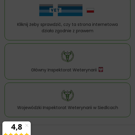
Kliknij żeby sprawdzić, czy ta strona internetowa
działa zgodnie z prawem
Główny Inspektorat Weterynarii
Wojewódzki Inspektorat Weterynarii w Siedlcach