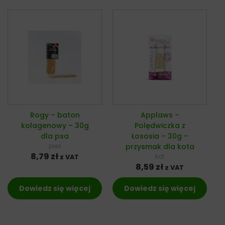
Rogy – baton
Applaws –
kolagenowy – 30g
Polędwiczka z
dla psa
Łososia – 30g –
pies
przysmak dla kota
8,79
zł
kot
z VAT
8,59
zł
z VAT
Dowiedz się więcej
Dowiedz się więcej