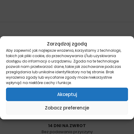
Zarządzaj zgodą
Aby zapewnić jak najlepsze wrażenia, korzystamy z technologii,
takich jak pliki cookie, do przechowywania i/lub uzyskiwania
dostępu do informacji o urządzeniu. Zgoda na te technologie
pozwoli nam przetwarzać dane, takie jak zachowanie podczas
DARMOWA DOSTAWA OD 199ZŁ
przeglądania lub unikalne identyfikatory na tej stronie. Brak
Wysyłka nawet tego samego dnia
wyrażenia zgody lub wycofanie zgody może niekorzystnie
wpłynąć na niektóre cechy i funkcje.
Akceptuj
Zobacz preferencje
14 DNI NA ZWROT
Bez podawania przyczyny