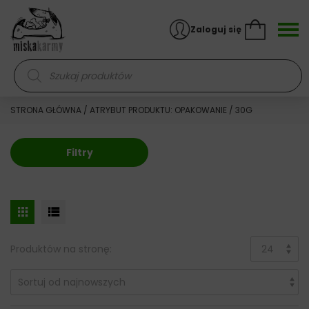
Skocz do treści
Zaloguj się
Wyszukiwarka produktów
STRONA GŁÓWNA
/ ATRYBUT PRODUKTU: OPAKOWANIE / 30G
Filtry
Produktów na stronę: