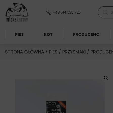
Skocz do treści
Wyszuki
+48 514 525 725
PIES
KOT
PRODUCENCI
STRONA GŁÓWNA
/
PIES
/
PRZYSMAKI
/
PRODUCE