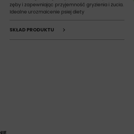
zęby i zapewniając przyjemność gryzienia i żucia.
Idealne urozmaicenie psiej diety
SKŁAD PRODUKTU
Esencja kolagenowa wieprzowa 95%,
błonnik,
skrobia,
witamina C.
Składniki anaityczne:
Białko 42% (w tym kolagen 26,2%),
Tłuszcz 22,9%,
Włókno 1,7%,
Popiół surowy 0,685%,
Wilgotność 5,4%.
IE