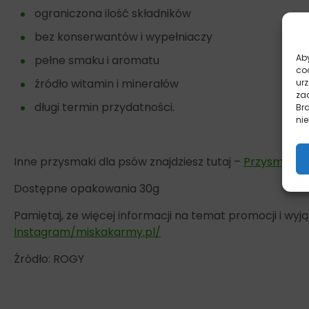
ograniczona ilość składników
bez konserwantów i wypełniaczy
Aby
pełne smaku i aromatu
co
źródło witamin i minerałów
ur
zac
długi termin przydatności.
Br
nie
Inne przysmaki dla psów znajdziesz tutaj –
Przysmaki
Dostępne opakowania 30g
Pamiętaj, że więcej informacji na temat promocji i w
Instagram/miskakarmy.pl/
Źródło: ROGY