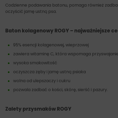
Codzienne podawania batonu, pomaga również zadbać 
oczyścić jamę ustną psa.
Baton kolagenowy ROGY – najważniejsze c
95% esencji kolagenowej, wieprzowej
zawiera witaminę C, która wspomaga przyswajani
wysoka smakowitość
oczyszcza zęby i jamę ustną psiaka
wolna od ulepszaczy i cukru
pozwala zadbać o kości, skórę, sierść i pazury.
Zalety przysmaków ROGY