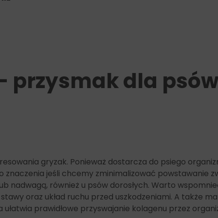
 przysmak dla psów 
eresowania gryzak. Ponieważ dostarcza do psiego organi
a to znaczenia jeśli chcemy zminimalizować powstawanie
lub nadwagą, również u psów dorosłych. Warto wspomni
 stawy oraz układ ruchu przed uszkodzeniami. A także ma 
a ułatwia prawidłowe przyswajanie kolagenu przez organi