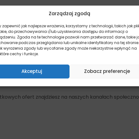
Zarządzaj zgodą
 zapewnić jak najlepsze wrażenia, korzystamy z technologii, takich jak pli
okie, do przechowywania i/lub uzyskiwania dostępu do informacji o
ządzeniu. Zgoda na te technologie pozwoli nam przetwarzać dane, takie j
howanie podczas przeglądania lub unikalne identyfikatory na tej stronie
ak wyrażenia zgody lub wycofanie zgody może niekorzystnie wpłynąć na
które cechy i funkcje.
Akceptuj
Zobacz preferencje
yjątkowych ofert znajdziesz na naszych kanałach społeczn