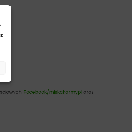
ki
ak
.
ościowych:
Facebook/miskakarmypl
oraz