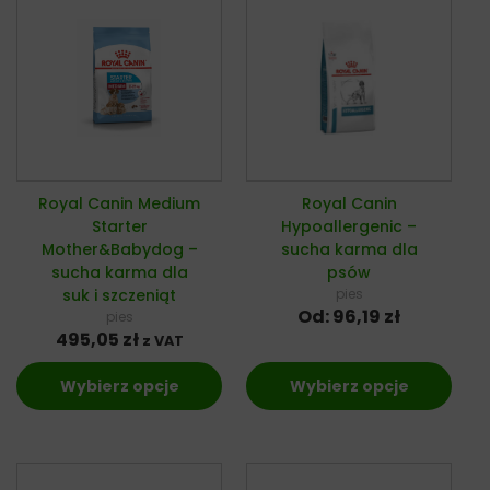
Royal Canin Medium
Royal Canin
Starter
Hypoallergenic –
Mother&Babydog –
sucha karma dla
sucha karma dla
psów
suk i szczeniąt
pies
Od:
96,19
zł
pies
495,05
zł
z VAT
Wybierz opcje
Wybierz opcje