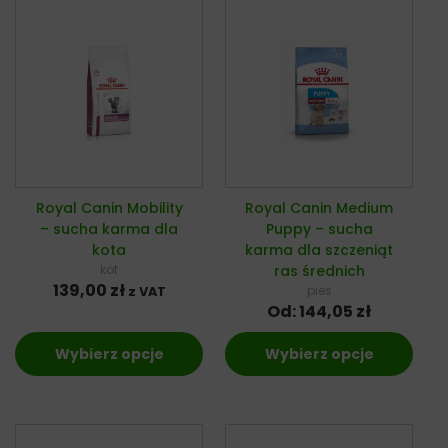
Royal Canin Mobility
Royal Canin Medium
– sucha karma dla
Puppy – sucha
kota
karma dla szczeniąt
kot
ras średnich
139,00
zł
pies
z VAT
Od:
144,05
zł
Wybierz opcje
Wybierz opcje