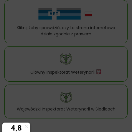
Kliknij żeby sprawdzić, czy ta strona internetowa
działa zgodnie z prawem
Główny Inspektorat Weterynarii
Wojewódzki Inspektorat Weterynarii w Siedlcach