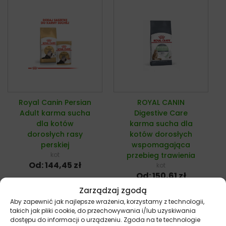
Royal Canin Persian
ROYAL CANIN
Adult karma sucha
Digestive Care
dla kotów
karma sucha dla
dorosłych rasy
kotów dorosłych
perskiej
wspomagająca
kot
przebieg trawienia
Od:
144,45
zł
kot
Od:
150,61
zł
Zarządzaj zgodą
Wybierz opcje
Wybierz opcje
Aby zapewnić jak najlepsze wrażenia, korzystamy z technologii,
takich jak pliki cookie, do przechowywania i/lub uzyskiwania
dostępu do informacji o urządzeniu. Zgoda na te technologie