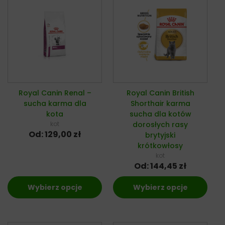
Royal Canin Renal –
Royal Canin British
sucha karma dla
Shorthair karma
kota
sucha dla kotów
kot
dorosłych rasy
Od:
129,00
zł
brytyjski
krótkowłosy
kot
Od:
144,45
zł
Wybierz opcje
Wybierz opcje