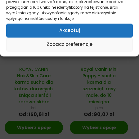
pozwoli nam przetwarzać dane, takie jak zachowanie podczas
przeglądania lub unikalne identyfikatory na tej stronie. Brak
wyrażenia zgody lub wycofanie zgody może niekorzystnie
wpłynąć na niektóre cechy i funkcje.
Akceptuj
Zobacz preferencje
ROYAL CANIN
Royal Canin Mini
Hair&Skin Care
Puppy – sucha
karma sucha dla
karma dla
kotów dorosłych,
szczeniąt, rasy
lśniąca sierść i
małe, do 10
zdrowa skóra
miesiąca
kot
pies
Od:
150,61
zł
Od:
90,07
zł
Wybierz opcje
Wybierz opcje