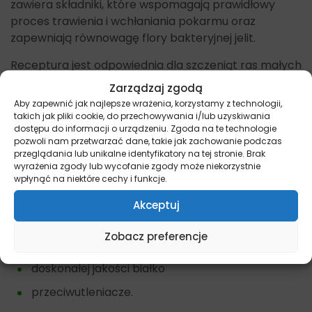
zawiera składniki, które wspomagają prawidłowy
proces trawienia i wchłaniania pokarmu oraz
zapewniają równowagę flory bakteryjnej jelit.
Receptura jest odpowiednia dla szczeniąt ras małych
do 10 miesiąca życia. Dodatkowo karma jest
Zarządzaj zgodą
dostępna również w formie mokrej, w postaci
Aby zapewnić jak najlepsze wrażenia, korzystamy z technologii,
smakowitych saszetek.
takich jak pliki cookie, do przechowywania i/lub uzyskiwania
dostępu do informacji o urządzeniu. Zgoda na te technologie
Więcej produktów dla szczeniąt znajdziesz tutaj –
pozwoli nam przetwarzać dane, takie jak zachowanie podczas
przeglądania lub unikalne identyfikatory na tej stronie. Brak
Pies – Szczeniak
wyrażenia zgody lub wycofanie zgody może niekorzystnie
wpłynąć na niektóre cechy i funkcje.
Główne cechy RC
Mini Puppy
Akceptuj
wysoki poziom energii
Zobacz preferencje
prebiotyki
doskonałej jakości białko
przeciwutleniacze.