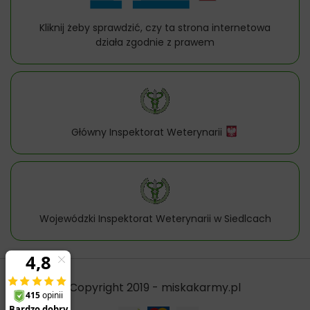
Kliknij żeby sprawdzić, czy ta strona internetowa
działa zgodnie z prawem
Główny Inspektorat Weterynarii
Wojewódzki Inspektorat Weterynarii w Siedlcach
Copyright 2019 - miskakarmy.pl