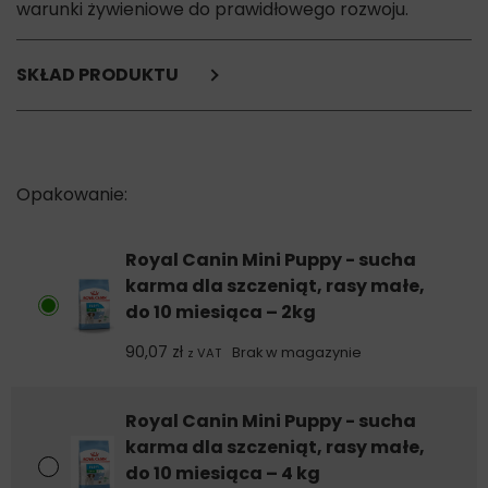
warunki żywieniowe do prawidłowego rozwoju.
SKŁAD PRODUKTU
suszone białko drobiowe,
ryż,
tłuszcze zwierzęce,
izolat białka roślinnego*,
kukurydza,
suszone białko wołowe i wieprzowe*,
pulpa buraczana,
Royal Canin Mini Puppy - sucha
mąka kukurydziana,
karma dla szczeniąt, rasy małe,
hydrolizat białka zwierzęcego,
do 10 miesiąca – 2kg
gluten kukurydziany,
sole mineralne,
90,07
zł
Brak w magazynie
z VAT
olej rybny,
olej sojowy,
fruktooligosacharydy (0,34%),
Royal Canin Mini Puppy - sucha
wyciąg z drożdży (źródło mannooligosacharydów), wyciąg z
karma dla szczeniąt, rasy małe,
drożdży (źródło beta-glukanów), wyciąg z aksamitki
do 10 miesiąca – 4 kg
wzniesionej (źródło luteiny).