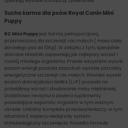
spełniają wysokie standardy żywieniowe.
Sucha karma dla psów Royal Canin Mini
Puppy
RC Mini Puppy
jest karmą pełnoporcjową,
przeznaczoną dla szczeniąt ras małych ( masa ciała
dorosłego psa do 10kg). W związku z tym, specjalnie
dobrane składniki zapewniają jak najlepszy wzrost i
rozwój młodego organizmu. Przede wszystkim wysoki
poziom energii pozwala zaspokoić wysokie potrzeby
energetyczne szczeniąt ras małych. Również wysoki
poziom dobrej jakości białka (L.I.P) pozwala na
prawidłowy wzrost i zbudowanie masy mięśniowej.
Dodatkowo receptura zawiera suplementy
pozwalające wspomóc organizm w tym ważnym
okresie. Unikalny kompleks przeciwutleniaczy, w tym
witamina E wspiera niedojrzały system
immunologiczny szczenięcia. Ponadto formuła