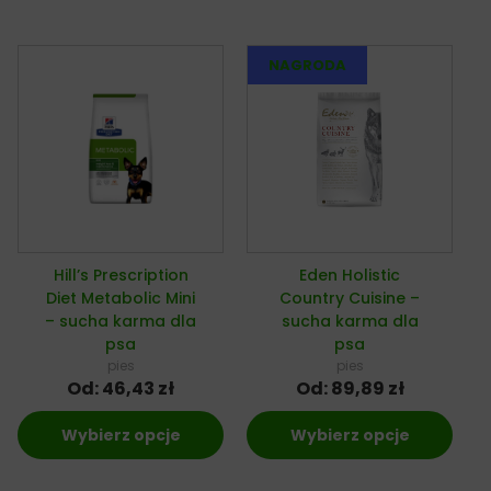
Hill’s Prescription
Eden Holistic
Diet Metabolic Mini
Country Cuisine –
– sucha karma dla
sucha karma dla
psa
psa
pies
pies
Od:
46,43
zł
Od:
89,89
zł
Wybierz opcje
Wybierz opcje