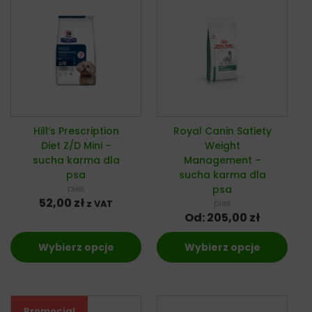
Hill’s Prescription
Royal Canin Satiety
Diet Z/D Mini –
Weight
sucha karma dla
Management –
psa
sucha karma dla
pies
psa
52,00
zł
pies
z VAT
Od:
205,00
zł
Wybierz opcje
Wybierz opcje
Promocja!