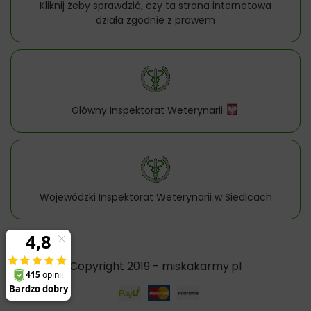
Kliknij żeby sprawdzić, czy ta strona internetowa
działa zgodnie z prawem
Główny Inspektorat Weterynarii
Wojewódzki Inspektorat Weterynarii w Siedlcach
Copyright 2019 - miskakarmy.pl