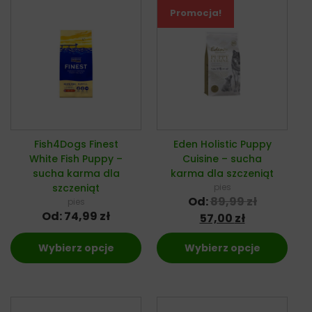
Promocja!
Fish4Dogs Finest
Eden Holistic Puppy
White Fish Puppy –
Cuisine – sucha
sucha karma dla
karma dla szczeniąt
szczeniąt
pies
Od:
89,99
zł
pies
Od:
74,99
zł
57,00
zł
Wybierz opcje
Wybierz opcje