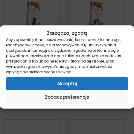
Zarządzaj zgodą
Aby zapewnić jak najlepsze wrażenia, korzystamy z technologii,
takich jak pliki cookie, do przechowywania i/lub uzyskiwania
Calibra Dog Verve
Calibra Dog Verve
dostępu do informacji o urządzeniu. Zgoda na te technologie
Senior Small Breed
Adult Small Breed
pozwoli nam przetwarzać dane, takie jak zachowanie podczas
Chicken&Duck –
Chicken&Duck –
przeglądania lub unikalne identyfikatory na tej stronie. Brak
wyrażenia zgody lub wycofanie zgody może niekorzystnie
sucha karma dla
sucha karma dla
wpłynąć na niektóre cechy i funkcje.
psa
psa
pies
pies
Akceptuj
Od:
39,00
zł
Od:
37,00
zł
Zobacz preferencje
Wybierz opcje
Wybierz opcje