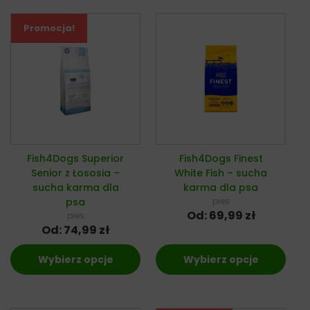
Promocja!
Fish4Dogs Superior
Fish4Dogs Finest
Senior z Łososia –
White Fish – sucha
sucha karma dla
karma dla psa
psa
pies
Od:
69,99
zł
pies
Od:
74,99
zł
Wybierz opcje
Wybierz opcje