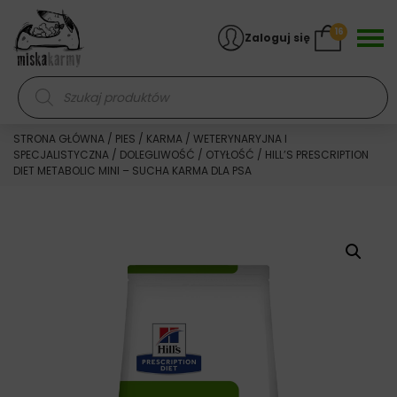
Skocz do treści
16
Zaloguj się
Wyszukiwarka produktów
STRONA GŁÓWNA
/
PIES
/
KARMA
/
WETERYNARYJNA I
SPECJALISTYCZNA
/
DOLEGLIWOŚĆ
/
OTYŁOŚĆ
/ HILL’S PRESCRIPTION
DIET METABOLIC MINI – SUCHA KARMA DLA PSA