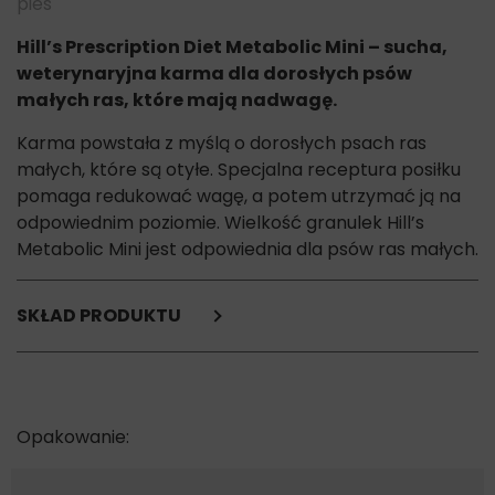
pies
Hill’s Prescription Diet Metabolic Mini – sucha,
weterynaryjna karma dla dorosłych psów
małych ras, które mają nadwagę.
Karma powstała z myślą o dorosłych psach ras
małych, które są otyłe. Specjalna receptura posiłku
pomaga redukować wagę, a potem utrzymać ją na
odpowiednim poziomie. Wielkość granulek Hill’s
Metabolic Mini jest odpowiednia dla psów ras małych.
SKŁAD PRODUKTU
pszenica,
mączka z kurczaka (8%) i indyka,
glutenowa mączka kukurydziana,
mączka z otrębów grochowych,
kukurydza,
suszony przecier pomidorowy,