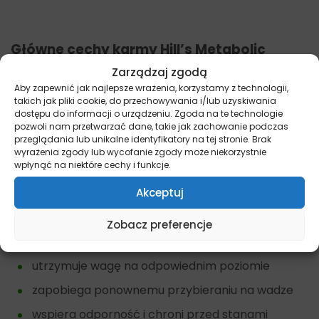
Główne cechy karmy
Hill’s Metabolic
Zarządzaj zgodą
idealna mieszanka składników odżywczych
Aby zapewnić jak najlepsze wrażenia, korzystamy z technologii,
takich jak pliki cookie, do przechowywania i/lub uzyskiwania
unikalna mieszanka błonnika z owoców i warzyw
dostępu do informacji o urządzeniu. Zgoda na te technologie
pozwoli nam przetwarzać dane, takie jak zachowanie podczas
zawiera ważne przeciwutleniacze.
przeglądania lub unikalne identyfikatory na tej stronie. Brak
wyrażenia zgody lub wycofanie zgody może niekorzystnie
Zalety karmy Hill’s Metabolic
wpłynąć na niektóre cechy i funkcje.
Akceptuj
wspomaga spalanie tłuszczu
łagodzi stany zapalne
Zobacz preferencje
daje poczucie sytości
utrzymuje wagę na odpowiednim poziomie
zapobiega ponownemu przybieraniu na wadze
wspiera odporność i chroni przed stanami