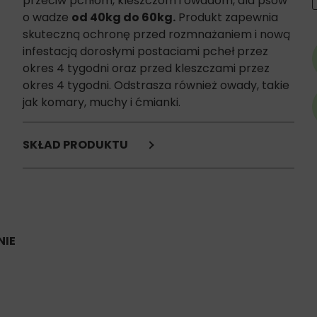
przeciw pchłom, kleszczom i owadom, dla psów
o wadze
od 40kg do 60kg.
Produkt zapewnia
skuteczną ochronę przed rozmnażaniem i nową
infestacją dorosłymi postaciami pcheł przez
okres 4 tygodni oraz przed kleszczami przez
okres 4 tygodni. Odstrasza również owady, takie
jak komary, muchy i ćmianki.
SKŁAD PRODUKTU
Substancje czynne:
Fipronil: 405,6mg,
Permetryna: 3028,8mg.
IE