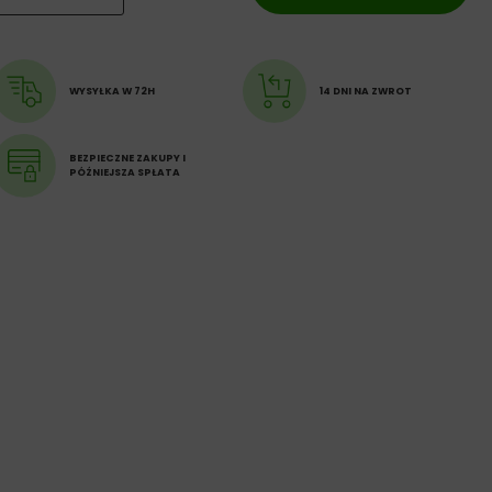
WYSYŁKA W 72H
14 DNI NA ZWROT
BEZPIECZNE ZAKUPY I
PÓŹNIEJSZA SPŁATA