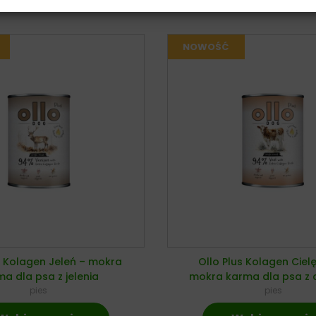
s Kolagen Jeleń – mokra
Ollo Plus Kolagen Ciel
a dla psa z jelenia
mokra karma dla psa z c
pies
pies