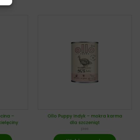
ęcina –
Ollo Puppy Indyk – mokra karma
ielęciny
dla szczeniąt
pies