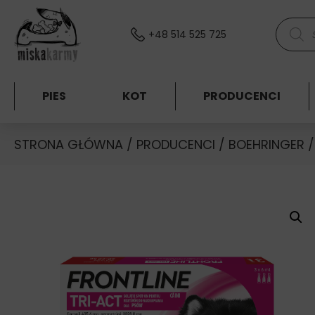
Skocz do treści
Wyszuki
+48 514 525 725
PIES
KOT
PRODUCENCI
STRONA GŁÓWNA
/
PRODUCENCI
/
BOEHRINGER
/