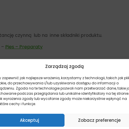
ancję czynną lub na inne składniki produktu.
j –
Pies – Preparaty
Zarządzaj zgodą
 zapewnić jak najlepsze wrażenia, korzystamy z technologii, takich jak pli
yjątkowych ofert znajdziesz na naszych kanałach społeczn
okie, do przechowywania i/lub uzyskiwania dostępu do informacji o
ządzeniu. Zgoda na te technologie pozwoli nam przetwarzać dane, takie j
howanie podczas przeglądania lub unikalne identyfikatory na tej stronie
ak wyrażenia zgody lub wycofanie zgody może niekorzystnie wpłynąć na
które cechy i funkcje.
Akceptuj
Zobacz preferencje