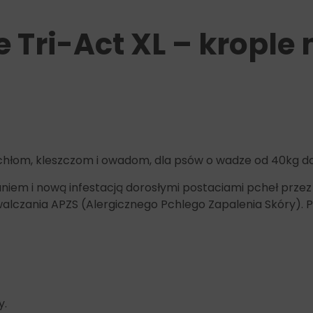
 Tri-Act XL – krople n
chłom, kleszczom i owadom, dla psów o wadze od 40kg do
em i nową infestacją dorosłymi postaciami pcheł przez 
walczania APZS (Alergicznego Pchlego Zapalenia Skóry). P
y.