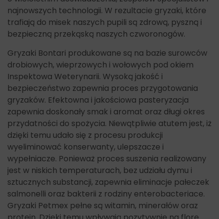
najnowszych technologii. W rezultacie gryzaki, które
trafiają do misek naszych pupili są zdrową, pyszną i
bezpieczną przekąską naszych czworonogów.
Gryzaki Bontari produkowane są na bazie surowców
drobiowych, wieprzowych i wołowych pod okiem
Inspektowa Weterynarii. Wysoką jakość i
bezpieczeństwo zapewnia proces przygotowania
gryzaków. Efektowna i jakościowa pasteryzacja
zapewnia doskonały smak i aromat oraz długi okres
przydatności do spożycia. Niewątpliwie atutem jest, iż
dzięki temu udało się z procesu produkcji
wyeliminować konserwanty, ulepszacze i
wypełniacze. Ponieważ proces suszenia realizowany
jest w niskich temperaturach, bez udziału dymu i
sztucznych substancji, zapewnia eliminacje pałeczek
salmonelli oraz bakterii z rodziny enterobacteriace.
Gryzaki Petmex pełne są witamin, minerałów oraz
protein. Dzięki temu wpływają pozytywnie na florę