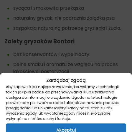
sycąca i smakowita przekąska
naturalny gryzak, nie podrażnia żołądka psa
zaspokaja naturalną potrzebę gryzienia i żucia.
Zalety gryzaków Bontari
bez konserwantów i wypełniaczy
pełne smaku i aromatu ze względu na proces
jakościowej pasteryzacji
Zarządzaj zgodą
źródło witamin i minerałów
Aby zapewnić jak najlepsze wrażenia, korzystamy z technologii,
długi termin przydatności
takich jak pliki cookie, do przechowywania i/lub uzyskiwania
dostępu do informacji o urządzeniu. Zgoda na te technologie
doskonała rozrywka i uspokajacz dla psiaków.
pozwoli nam przetwarzać dane, takie jak zachowanie podczas
przeglądania lub unikalne identyfikatory na tej stronie. Brak
wyrażenia zgody lub wycofanie zgody może niekorzystnie
wpłynąć na niektóre cechy i funkcje.
Inne przysmaki dla psów znajdziesz tutaj –
Przysmaki
Akceptuj