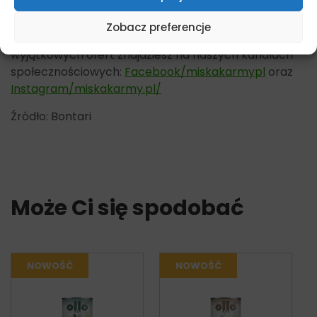
Dostępne opakowania 500g
Zobacz preferencje
Pamiętaj, że więcej informacji na temat promocji i
wyjątkowych ofert znajdziesz na naszych kanałach
społecznościowych:
Facebook/miskakarmypl
oraz
Instagram/miskakarmy.pl/
Źródło: Bontari
Może Ci się spodobać