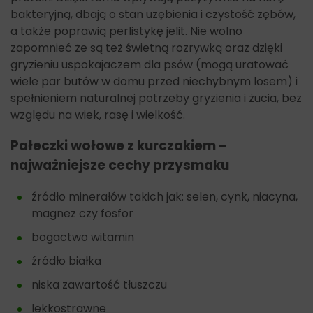
bakteryjną, dbają o stan uzębienia i czystość zębów,
a także poprawią perlistykę jelit. Nie wolno
zapomnieć że są też świetną rozrywką oraz dzięki
gryzieniu uspokajaczem dla psów (mogą uratować
wiele par butów w domu przed niechybnym losem) i
spełnieniem naturalnej potrzeby gryzienia i żucia, bez
względu na wiek, rasę i wielkość.
Pałeczki wołowe z kurczakiem –
najważniejsze cechy przysmaku
źródło minerałów takich jak: selen, cynk, niacyna,
magnez czy fosfor
bogactwo witamin
źródło białka
niska zawartość tłuszczu
lekkostrawne