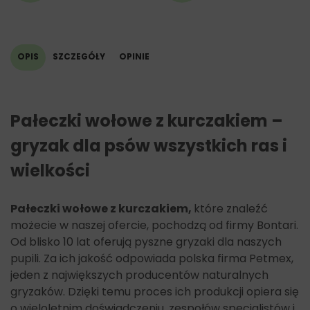
tłuszcz surowy 2%,
popiół surowy 4%,
włókno surowe 1%,
wilgotność 18%.
OPIS
SZCZEGÓŁY
OPINIE
Pałeczki
wołowe
z kurczakiem –
gryzak dla psów wszystkich ras i
wielkości
Pałeczki wołowe z kurczakiem,
które znaleźć
możecie w naszej ofercie, pochodzą od firmy Bontari.
Od blisko 10 lat oferują pyszne gryzaki dla naszych
pupili. Za ich jakość odpowiada polska firma Petmex,
jeden z największych producentów naturalnych
gryzaków. Dzięki temu proces ich produkcji opiera się
o wieloletnim doświadczeniu, zespołów specjalistów i