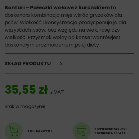
Bontari – Pałeczki wołowe z kurczakiem
to
doskonała kombinacja mięs wśród gryzaków dla
psów. Wielkość i konsystencja predysponuje je dla
wszystkich psów, bez względu na wiek, rasę czy
wielkość. Przysmak wolny od konserwantówjest
doskonałym urozmaiceniem psiej diety
SKŁAD PRODUKTU
kurczak 43,9%,
skóra wołowa 44%,
35,55
zł
skrobia 6%,
z VAT
białko pochodzenia roślinnego 2%,
gliceryna 2%,
Brak w magazynie
sorbitol 2%,
sorbinian potasu 0.1%.
Składniki analityczne:
BEZPIECZNE ZAKUPY I
14 DNI NA ZWROT
PÓŹNIEJSZA SPŁATA
białko surowe 52%,