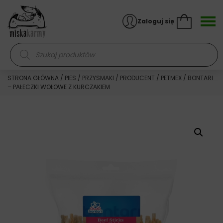
Skocz do treści
Zaloguj się
Wyszukiwarka produktów
STRONA GŁÓWNA
/
PIES
/
PRZYSMAKI
/
PRODUCENT
/
PETMEX
/ BONTARI
– PAŁECZKI WOŁOWE Z KURCZAKIEM