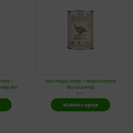
ęcina –
Ollo Puppy Indyk – mokra karma
ielęciny
dla szczeniąt
pies
Wybierz opcje