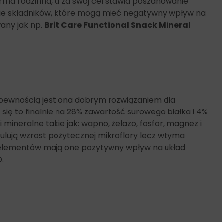
irma rodzinna, a za swój cel stawia poszanowanie
anie składników, które mogą mieć negatywny wpływ na
any jak np.
Brit Care Functional Snack Mineral
 pewnością jest ona
dobrym rozwiązaniem dla
się to finalnie na 28% zawartość surowego białka i 4%
 mineralne takie jak: wapno, żelazo, fosfor, magnez i
tymulują wzrost pożytecznej mikroflory lecz wtyma
ro elementów mają one pozytywny wpływ na układ
.