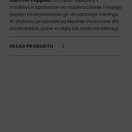
Ham for Puppies
to chyba najlepszy z
możliwych sposobów na rozpieszczenie Twojego
pupila i zmotywowanie go do udanego treningu.
W dodatku przysmaki są idealnie stworzone dla
szczeniaków, psów w ciąży lub podczas laktacji.
SKŁAD PRODUKTU
dehydratyzowana szynka (26%),
dynia (22%),
soczewica czerwona (16%),
płynna skrobia roślinna (14%),
białko* łososia (8%),
sos* z łososia (5%),
kolagen* (4%),
skorupki jaj (1,2%),
suszone algi morskie Kelp (1%),
montmorylonit (1%),
olej z łososia (1%),
kwas fulwowy (0,5%),