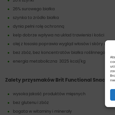
26% szynki
26% surowego białka
szynka to żródło białka
dynia pełni rolę ochronną
kelp dobrze wpływa na układ trawienia i kości
olej z łososia poprawia wygląd włosów i skóry or
bez zbóż, bez koncentratów białka roślinnego
Aby
energia metaboliczna 3025 kcal/kg
co
ur
zac
Br
Zalety przysmaków Brit Functional Snack
nie
wysoka jakość produktów mięsnych
bez glutenu i zbóż
bogata w witaminy i minerały