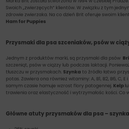
Marka Brit została stworzona w 1994 w czeskiej Pradze
Swoich „zwierzęcych” klientów. W związku z tym jedny
zdrowie zwierzaka. Na co dzień Brit oferuje swoim kl
Ham for Puppies
Przysmaki dla psa szceniaków, psów w ciąży 
Jednym z produktów marki, są przysmaki dla psów
Br
szczeniąt, psów w ciążzy lub podczas laktacji.
Ponieważ
tłuszczu w przysmakach.
Szynka
to źródło łatwo przys
potas. Zawiera ona również witaminy: A, B1, B2, B6, C, 
samym czasie hamuje wzrost flory patogennej.
Kelp
l
trawienia oraz elastyczność i wytrzymałośc kości.
Co w
Główne atuty przysmaków dla psa – szynk