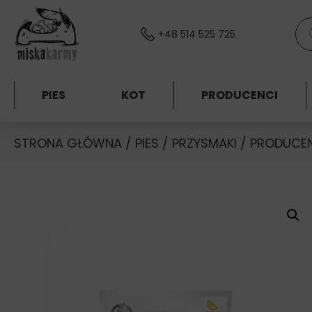
Skocz do treści
Wys
+48 514 525 725
PIES
KOT
PRODUCENCI
STRONA GŁÓWNA
/
PIES
/
PRZYSMAKI
/
PRODUCE