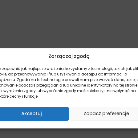
az zapobiega chorobom oczu
Zarządzaj zgodą
 zapewnić jak najlepsze wrażenia, korzystamy z technologii, takich jak pli
okie, do przechowywania i/lub uzyskiwania dostępu do informacji o
ządzeniu. Zgoda na te technologie pozwoli nam przetwarzać dane, takie j
howanie podczas przeglądania lub unikalne identyfikatory na tej stronie
ak wyrażenia zgody lub wycofanie zgody może niekorzystnie wpłynąć na
które cechy i funkcje.
Akceptuj
Zobacz preferencje