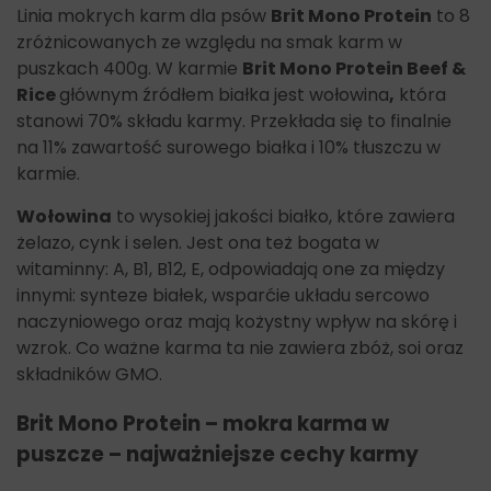
Linia mokrych karm dla psów
Brit Mono Protein
to 8
zróżnicowanych ze względu na smak karm w
puszkach 400g. W karmie
Brit Mono Protein Beef &
Rice
głównym źródłem białka jest wołowina
,
która
stanowi 70% składu karmy. Przekłada się to finalnie
na 11% zawartość surowego białka i 10% tłuszczu w
karmie.
Wołowina
to wysokiej jakości białko, które zawiera
żelazo, cynk i selen. Jest ona też bogata w
witaminny: A, B1, B12, E, odpowiadają one za między
innymi: synteze białek, wsparćie układu sercowo
naczyniowego oraz mają kożystny wpływ na skórę i
wzrok. Co ważne karma ta nie zawiera zbóż, soi oraz
składników GMO.
Brit Mono Protein – mokra karma w
puszcze – najważniejsze cechy karmy