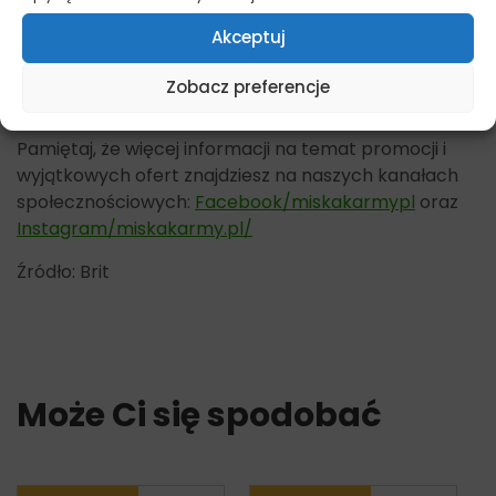
znajdziesz tutaj –
Pies – karma monobiałkowa
Akceptuj
Karma mokra dla psów, monobiałkowa
Zobacz preferencje
Dostępne opakowania 400g
Pamiętaj, że więcej informacji na temat promocji i
wyjątkowych ofert znajdziesz na naszych kanałach
społecznościowych:
Facebook/miskakarmypl
oraz
Instagram/miskakarmy.pl/
Źródło: Brit
Może Ci się spodobać