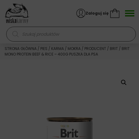
Skocz do treści
Zaloguj się
Wyszukiwarka produktów
STRONA GŁÓWNA
/
PIES
/
KARMA
/
MOKRA
/
PRODUCENT
/
BRIT
/ BRIT
MONO PROTEIN BEEF & RICE – 400G PUSZKA DLA PSA