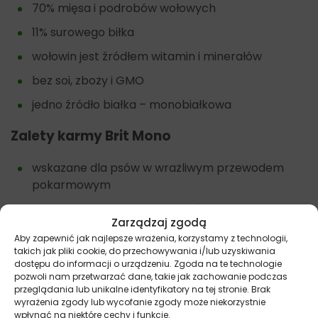
70% mięsa i podrobów wołowych
11% surowego biłka
wołowin jest źródłem witamin i minerałów
bez soi, zboży i GMO
jedno źródło białka – monobiałkowa
Zalety karmy
Brit Mono
wskazane dla psów w wrażliwym przewodem
pokarmowym
dobre uzupełnienie diety u psów alergicznych
Zarządzaj zgodą
nie zawiera glutenu oraz zbóż
Aby zapewnić jak najlepsze wrażenia, korzystamy z technologii,
takich jak pliki cookie, do przechowywania i/lub uzyskiwania
wygodna forma i gramatura opakowania.
dostępu do informacji o urządzeniu. Zgoda na te technologie
pozwoli nam przetwarzać dane, takie jak zachowanie podczas
przeglądania lub unikalne identyfikatory na tej stronie. Brak
wyrażenia zgody lub wycofanie zgody może niekorzystnie
Inne karmy dla psów oparte o jedno źródło białka
wpłynąć na niektóre cechy i funkcje.