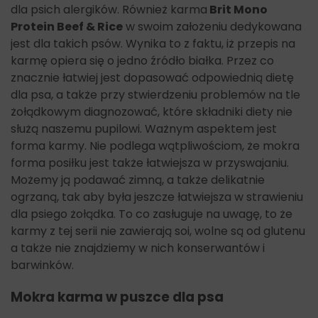
dla psich alergików. Również karma
Brit Mono
Protein Beef & Rice
w swoim założeniu dedykowana
jest dla takich psów. Wynika to z faktu, iż przepis na
karmę opiera się o jedno źródło białka. Przez co
znacznie łatwiej jest dopasować odpowiednią dietę
dla psa, a także przy stwierdzeniu problemów na tle
żołądkowym diagnozować, które składniki diety nie
służą naszemu pupilowi. Ważnym aspektem jest
forma karmy. Nie podlega wątpliwościom, że mokra
forma posiłku jest także łatwiejsza w przyswajaniu.
Możemy ją podawać zimną, a także delikatnie
ogrzaną, tak aby była jeszcze łatwiejsza w strawieniu
dla psiego żołądka. To co zasługuje na uwagę, to że
karmy z tej serii nie zawierają soi, wolne są od glutenu
a także nie znajdziemy w nich konserwantów i
barwinków.
Mokra karma w puszce dla psa