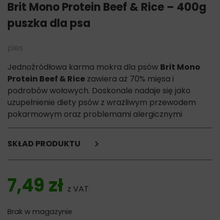
Brit Mono Protein Beef & Rice – 400g
puszka dla psa
pies
Jednoźródłowa karma mokra dla psów
Brit Mono
Protein Beef & Rice
zawiera aż 70% mięsa i
podrobów wołowych. Doskonale nadaje się jako
uzupełnienie diety psów z wrażliwym przewodem
pokarmowym oraz problemami alergicznymi
SKŁAD PRODUKTU
wołowian (mięso, podroby) (70%),
ryż (4%),
7,49
zł
skrobia grochowa (3%),
z VAT
błonnik grochowy (1%).
Brak w magazynie
Skład analityczny: