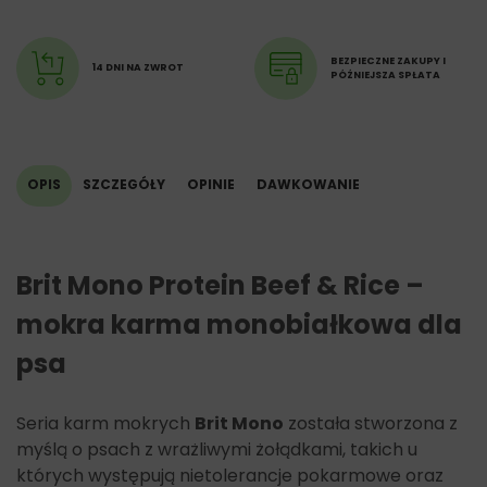
białko surowe (11%),
tłuszcz surowy (10%),
wilgotność (78%),
BEZPIECZNE ZAKUPY I
14 DNI NA ZWROT
PÓŹNIEJSZA SPŁATA
popiół surowy (2%),
włókno surowe (0,7%),
wapń (0,2%),
fosfor (0,3%),
sód (0,4%).
OPIS
SZCZEGÓŁY
OPINIE
DAWKOWANIE
Brit Mono Protein Beef & Rice –
mokra karma monobiałkowa dla
psa
Seria karm mokrych
Brit Mono
została stworzona z
myślą o psach z wrażliwymi żołądkami, takich u
których występują nietolerancje pokarmowe oraz