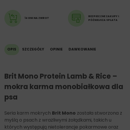
białko surowe (9%),
tłuszcz surowy (7%),
wilgotność (78%),
BEZPIECZNE ZAKUPY I
14 DNI NA ZWROT
PÓŹNIEJSZA SPŁATA
popiół surowy (2%),
włókno surowe (0,7%),
wapń (0,2%),
fosfor (0,3%),
sód (0,4%).
OPIS
SZCZEGÓŁY
OPINIE
DAWKOWANIE
Brit Mono Protein Lamb & Rice –
mokra karma monobiałkowa dla
psa
Seria karm mokrych
Brit Mono
została stworzona z
myślą o psach z wrażliwymi żołądkami, takich u
których występują nietolerancje pokarmowe oraz