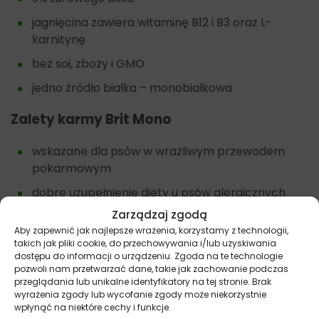
jagnięcina zawiera witaminę B12 i B3 oraz L-
karnitynę
bez soi, zboży i GMO
jedno źródło białka – monobiałkowa
Zalety karmy
Brit Mono
wskazane dla psów w wrażliwym przewodem
pokarmowym
dobre uzupełnienie diety u psów alergicznych
Zarządzaj zgodą
nie zawiera glutenu oraz zbóż
Aby zapewnić jak najlepsze wrażenia, korzystamy z technologii,
wygodna forma i gramatura opakowania.
takich jak pliki cookie, do przechowywania i/lub uzyskiwania
dostępu do informacji o urządzeniu. Zgoda na te technologie
pozwoli nam przetwarzać dane, takie jak zachowanie podczas
przeglądania lub unikalne identyfikatory na tej stronie. Brak
wyrażenia zgody lub wycofanie zgody może niekorzystnie
Inne karmy dla psów oparte o jedno źródło białka
wpłynąć na niektóre cechy i funkcje.
znajdziesz tutaj –
Pies – karma monobiałkowa