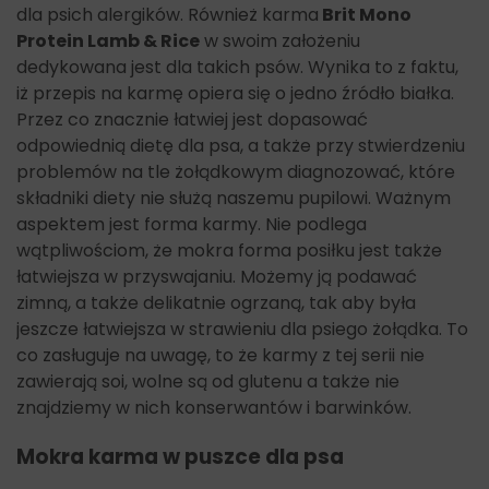
dla psich alergików. Również karma
Brit Mono
Protein Lamb & Rice
w swoim założeniu
dedykowana jest dla takich psów. Wynika to z faktu,
iż przepis na karmę opiera się o jedno źródło białka.
Przez co znacznie łatwiej jest dopasować
odpowiednią dietę dla psa, a także przy stwierdzeniu
problemów na tle żołądkowym diagnozować, które
składniki diety nie służą naszemu pupilowi. Ważnym
aspektem jest forma karmy. Nie podlega
wątpliwościom, że mokra forma posiłku jest także
łatwiejsza w przyswajaniu. Możemy ją podawać
zimną, a także delikatnie ogrzaną, tak aby była
jeszcze łatwiejsza w strawieniu dla psiego żołądka. To
co zasługuje na uwagę, to że karmy z tej serii nie
zawierają soi, wolne są od glutenu a także nie
znajdziemy w nich konserwantów i barwinków.
Mokra karma w puszce dla psa