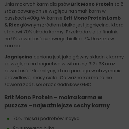
Linia mokrych karm dla psów
Brit Mono Protein
to 8
zróżnicowanych ze względu na smak karm w
puszkach 400g. W karmie
Brit Mono Protein Lamb
& Rice
głównym źródłem białka jest jagnięcina
,
która
stanowi 70% składu karmy. Przekłada się to finalnie
na 9% zawartość surowego białka i 7% tłuszczu w
karmie.
Jagnięcina
ceniona jest jako główny składnik karmy
ze względu na bogactwo w witaminę B12 i B3 oraz
zawartość L-karnityny, która pomaga w utrzymaniu
prawidłowej masy ciała. Co ważne karma ta nie
zawiera zbóż, soi oraz składników GMO.
Brit Mono Protein – mokra karma w
puszcze – najważniejsze cechy karmy
70% mięsa i podrobów indyka
9% surowego biłka