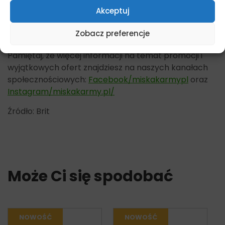
Akceptuj
Karma mokra dla psów, monobiałkowa
Zobacz preferencje
Dostępne opakowania 400g
Pamiętaj, że więcej informacji na temat promocji i
wyjątkowych ofert znajdziesz na naszych kanałach
społecznościowych:
Facebook/miskakarmypl
oraz
Instagram/miskakarmy.pl/
Źródło: Brit
Może Ci się spodobać