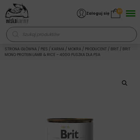
Skocz do treści
61
Zaloguj się
Wyszukiwarka produktów
STRONA GŁÓWNA
/
PIES
/
KARMA
/
MOKRA
/
PRODUCENT
/
BRIT
/ BRIT
MONO PROTEIN LAMB & RICE – 400G PUSZKA DLA PSA