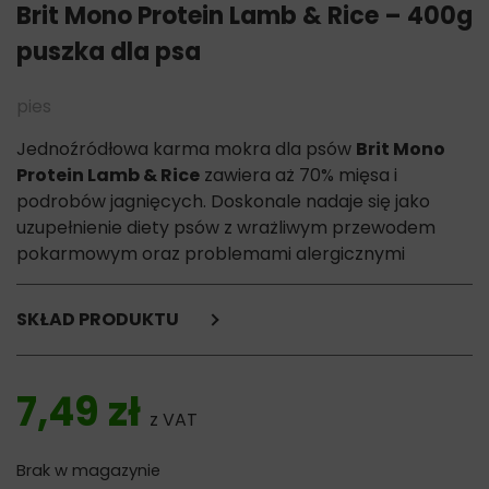
Brit Mono Protein Lamb & Rice – 400g
puszka dla psa
pies
Jednoźródłowa karma mokra dla psów
Brit Mono
Protein Lamb & Rice
zawiera aż 70% mięsa i
podrobów jagnięcych. Doskonale nadaje się jako
uzupełnienie diety psów z wrażliwym przewodem
pokarmowym oraz problemami alergicznymi
SKŁAD PRODUKTU
jagnięcina (mięso, podroby) (70%),
ryż (4%),
7,49
zł
skrobia grochowa (3%),
z VAT
błonnik grochowy (1%).
Brak w magazynie
Skład analityczny: