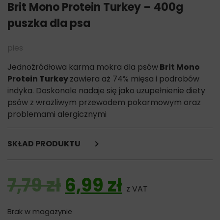
Brit Mono Protein Turkey – 400g
puszka dla psa
pies
Jednoźródłowa karma mokra dla psów
Brit Mono
Protein Turkey
zawiera aż 74% mięsa i podrobów
indyka. Doskonale nadaje się jako uzupełnienie diety
psów z wrażliwym przewodem pokarmowym oraz
problemami alergicznymi
SKŁAD PRODUKTU
74% indyk (mięso, podroby)
3% skrobia grochowa
Pierwotna cena wy
Aktualna c
7,79
zł
6,99
zł
1% błonnik grochowy
z VAT
Składniki analityczne:
Brak w magazynie
białko surowe 9%,