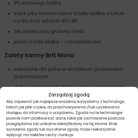
9% surowego białka
indyk jako łatwostrawne źródło białka, a także
cynku oraz witamin B3 i B6
nie zawiera soi, glutenu i GMO
jedno źródło białka – monobiałkowa.
Zalety karmy
Brit Mono
wskazane dla psów w wrażliwym przewodem
pokarmowym
dobre uzupełnienie diety u psów alergicznych
Zarządzaj zgodą
nie zawiera glutenu oraz zbóż
Aby zapewnić jak najlepsze wrażenia, korzystamy z technologii,
takich jak pliki cookie, do przechowywania i/lub uzyskiwania
wygodna forma i gramatura opakowania.
dostępu do informacji o urządzeniu. Zgoda na te technologie
pozwoli nam przetwarzać dane, takie jak zachowanie podczas
przeglądania lub unikalne identyfikatory na tej stronie. Brak
wyrażenia zgody lub wycofanie zgody może niekorzystnie
Inne karmy dla psów oparte o jedno źródło białka
wpłynąć na niektóre cechy i funkcje.