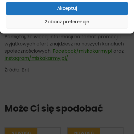
znajdziesz tutaj –
Pies – karma monobiałkowa
Akceptuj
Karma mokra dla psów, monobiałkowa
Zobacz preferencje
Dostępne opakowania 400g
Pamiętaj, że więcej informacji na temat promocji i
wyjątkowych ofert znajdziesz na naszych kanałach
społecznościowych:
Facebook/miskakarmypl
oraz
Instagram/miskakarmy.pl/
Źródło: Brit
Może Ci się spodobać