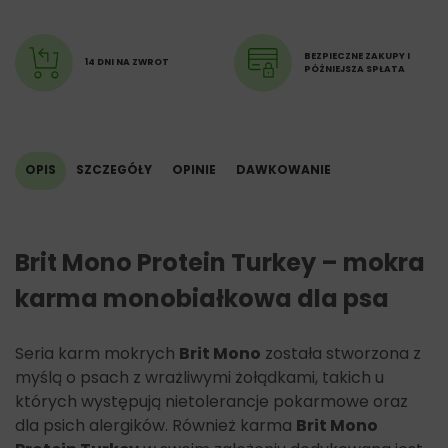
tłuszcz surowy 10%,
wilgotność 78%,
popiół surowy 2%,
BEZPIECZNE ZAKUPY I
14 DNI NA ZWROT
PÓŹNIEJSZA SPŁATA
włókno surowe 0,5%,
wapń 0,2%,
fosfor 0,3%,
sód 0,4%.
OPIS
SZCZEGÓŁY
OPINIE
DAWKOWANIE
Brit Mono Protein Turkey – mokra
karma monobiałkowa dla psa
Seria karm mokrych
Brit Mono
została stworzona z
myślą o psach z wrażliwymi żołądkami, takich u
których występują nietolerancje pokarmowe oraz
dla psich alergików. Również karma
Brit Mono