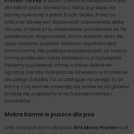
Protein Turkey
w swoim założeniu dedykowana jest
dla takich psów. Wynika to z faktu, iż przepis na
karmę opiera się o jedno źródło białka. Przez co
znacznie łatwiej jest dopasować odpowiednią dietę
dla psa, a także przy stwierdzeniu problemów na tle
żołądkowym diagnozować, które składniki diety nie
służą naszemu pupilowi. Ważnym aspektem jest
forma karmy. Nie podlega wątpliwościom, że mokra
forma posiłku jest także łatwiejsza w przyswajaniu.
Możemy ją podawać zimną, a także delikatnie
ogrzaną, tak aby była jeszcze łatwiejsza w strawieniu
dla psiego żołądka. To co zasługuje na uwagę, to że
karmy z tej serii nie zawierają soi, wolne są od glutenu
a także nie znajdziemy w nich konserwantów i
barwinków.
Mokra karma w puszce dla psa
Linia mokrych karm dla psów
Brit Mono Protein
to 8