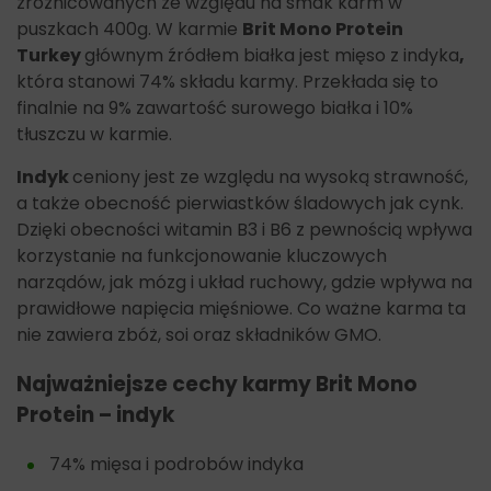
zróżnicowanych ze względu na smak karm w
puszkach 400g. W karmie
Brit Mono Protein
Turkey
głównym źródłem białka jest mięso z indyka
,
która stanowi 74% składu karmy. Przekłada się to
finalnie na 9% zawartość surowego białka i 10%
tłuszczu w karmie.
Indyk
ceniony jest ze względu na wysoką strawność,
a także obecność pierwiastków śladowych jak cynk.
Dzięki obecności witamin B3 i B6 z pewnością wpływa
korzystanie na funkcjonowanie kluczowych
narządów, jak mózg i układ ruchowy, gdzie wpływa na
prawidłowe napięcia mięśniowe. Co ważne karma ta
nie zawiera zbóż, soi oraz składników GMO.
Najważniejsze cechy karmy Brit Mono
Protein – indyk
74% mięsa i podrobów indyka