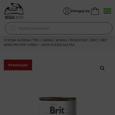
Skocz do treści
Zaloguj się
Wyszukiwarka produktów
STRONA GŁÓWNA
/
PIES
/
KARMA
/
MOKRA
/
PRODUCENT
/
BRIT
/ BRIT
MONO PROTEIN TURKEY – 400G PUSZKA DLA PSA
Promocja!