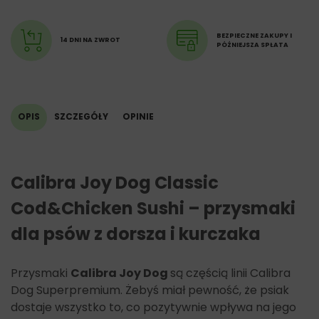
BEZPIECZNE ZAKUPY I
14 DNI NA ZWROT
PÓŹNIEJSZA SPŁATA
OPIS
SZCZEGÓŁY
OPINIE
Calibra Joy Dog Classic
Cod&Chicken Sushi – przysmaki
dla psów z dorsza i kurczaka
Przysmaki
Calibra Joy Dog
są częścią linii Calibra
Dog Superpremium. Żebyś miał pewność, że psiak
dostaje wszystko to, co pozytywnie wpływa na jego