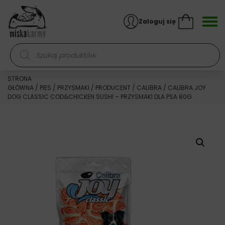
Skocz do treści
Zaloguj się
Wyszukiwarka produktów
STRONA
GŁÓWNA
/
PIES
/
PRZYSMAKI
/
PRODUCENT
/
CALIBRA
/ CALIBRA JOY
DOG CLASSIC COD&CHICKEN SUSHI – PRZYSMAKI DLA PSA 80G