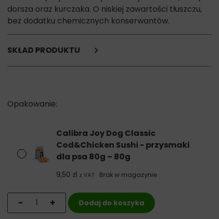
dorsza oraz kurczaka. O niskiej zawartości tłuszczu,
bez dodatku chemicznych konserwantów.
SKŁAD PRODUKTU
kurczak,
dorsz,
białka pochodzenia roślinnego, glicerol, sorbitol.
Składniki analityczne:
białko surowe: 35%,
tłuszcz: 2%,
Calibra Joy Dog Classic
włókno surowe: 3%,
Cod&Chicken Sushi - przysmaki
popiół surowy: 4%,
dla psa 80g – 80g
wilgotność: 20%.
9,50
zł
Brak w magazynie
z VAT
ilość Calibra Joy Dog Classic Cod&Chicken Sushi - prz
-
+
Dodaj do koszyka