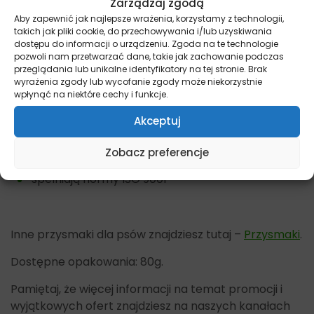
Zarządzaj zgodą
idealnie zbilansowane
Aby zapewnić jak najlepsze wrażenia, korzystamy z technologii,
takich jak pliki cookie, do przechowywania i/lub uzyskiwania
formuły opracowywane w ścisłej współpracy z
dostępu do informacji o urządzeniu. Zgoda na te technologie
pozwoli nam przetwarzać dane, takie jak zachowanie podczas
lekarzami weterynarii
przeglądania lub unikalne identyfikatory na tej stronie. Brak
wyrażenia zgody lub wycofanie zgody może niekorzystnie
bez barwników i sztucznych konserwantów
wpłynąć na niektóre cechy i funkcje.
bez oleju palmowego, soi i GMO
Akceptuj
duża ilość funkcjonalnych dodatków
Zobacz preferencje
składniki najwyższej jakości
spełniają normy ISO 9001
Inne przysmaki dla psów znajdziesz tutaj –
Przysmaki
.
Dostępne opakowania: 80g.
Pamiętaj, że więcej informacji na temat promocji i
wyjątkowych ofert znajdziesz na naszych kanałach