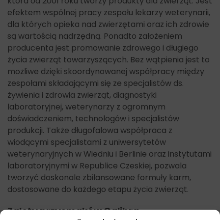
która od 2001 roku tworzy produkty dla zwierząt. Jest
efektem wspólnej pracy zespołu lekarzy weterynarii,
dla których opieka nad zwierzętami oraz ich zdrowie
są wartością nadrzędną. Ponadto założeniem
producenta jest promowanie zdrowego i długiego
życia zwierząt towarzyszących. Bez wątpienia jest to
możliwe dzięki skoordynowanej współpracy między
zespołami składającymi się ze specjalistów ds.
żywienia i zdrowia zwierząt, diagnostyki
laboratoryjnej, weterynarzy z ogromnym
doświadczeniem, technologów i specjalistów
produkcji. Także długofalowa współpraca z
wiodącymi specjalistami z uniwersytetów
weterynaryjnych w Wiedniu i Berlinie oraz instytutami
laboratoryjnymi w Republice Czeskiej, pozwala
tworzyć doskonale zbilansowane formuły karm,
dostosowane do każdego etapu życia zwierząt.
Zalety przysmaków Calibra