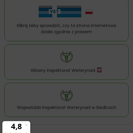
Kliknij żeby sprawdzić, czy ta strona internetowa
działa zgodnie z prawem
Główny Inspektorat Weterynarii
Wojewódzki Inspektorat Weterynarii w Siedlcach