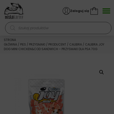
Skocz do treści
Zaloguj się
Wyszukiwarka produktów
STRONA
GŁÓWNA
/
PIES
/
PRZYSMAKI
/
PRODUCENT
/
CALIBRA
/ CALIBRA JOY
DOG MINI CHICKEN&COD SANDWICH – PRZYSMAKI DLA PSA 70G