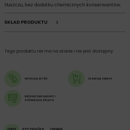
tłuszczu, bez dodatku chemicznych konserwantów.
SKŁAD PRODUKTU
kurczak,
dorsz,
białka pochodzenia roślinnego, glicerol, sorbitol
Tego produktu nie ma na stanie i nie jest dostępny.
Składniki analityczne:
białko surowe: 49%,
tłuszcz: 2%,
włókno surowe: 3%,
WYSYŁKA W 72H
14 DNI NA ZWROT
popiół surowy: 4%,
wilgotność 20%.
BEZPIECZNE ZAKUPY I
PÓŹNIEJSZA SPŁATA
OPIS
SZCZEGÓŁY
OPINIE