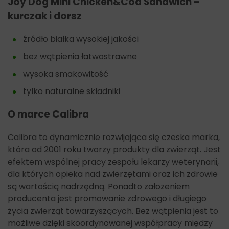
Joy Dog Mini Chicken&Cod Sandwich –
kurczak i dorsz
źródło białka wysokiej jakości
bez wątpienia łatwostrawne
wysoka smakowitość
tylko naturalne składniki
O marce Calibra
Calibra to dynamicznie rozwijająca się czeska marka,
która od 2001 roku tworzy produkty dla zwierząt. Jest
efektem wspólnej pracy zespołu lekarzy weterynarii,
dla których opieka nad zwierzętami oraz ich zdrowie
są wartością nadrzędną. Ponadto założeniem
producenta jest promowanie zdrowego i długiego
życia zwierząt towarzyszących. Bez wątpienia jest to
możliwe dzięki skoordynowanej współpracy między