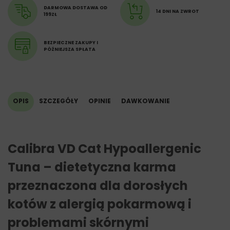
DARMOWA DOSTAWA OD
14 DNI NA ZWROT
199ZŁ
BEZPIECZNE ZAKUPY I
PÓŹNIEJSZA SPŁATA
OPIS
SZCZEGÓŁY
OPINIE
DAWKOWANIE
Calibra VD Cat Hypoallergenic
Tuna – dietetyczna karma
przeznaczona dla dorosłych
kotów z alergią pokarmową i
problemami skórnymi