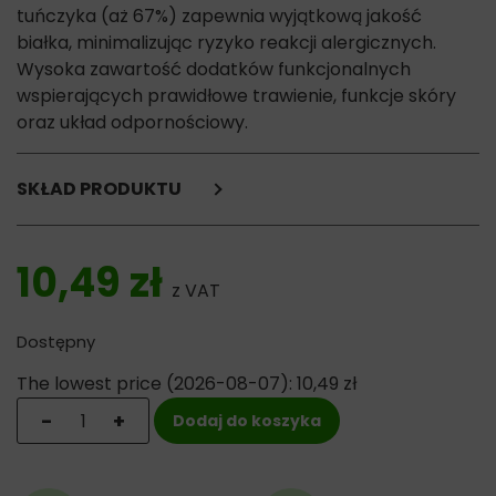
tuńczyka (aż 67%) zapewnia wyjątkową jakość
białka, minimalizując ryzyko reakcji alergicznych.
Wysoka zawartość dodatków funkcjonalnych
wspierających prawidłowe trawienie, funkcje skóry
oraz układ odpornościowy.
SKŁAD PRODUKTU
tuńczyk (67%),
mąka grochowa,
10,49
zł
lignoceluloza,
z VAT
olej rybny (0,5%), suszone algi (0,5%, Schizochytrium
limacinum), olej lniany (0,5%), węglan wapnia,
Dostępny
mannanooligosacharydy
(0,005 %), β-glukany (0,005 %), juka Mojave (0,004 %),
The lowest price (
2026-08-07
):
10,49
zł
fruktooligosacharydy (0,004 %).
ilość Calibra VD Cat Hypoallergenic Tuna - puszka dla 
-
+
Dodaj do koszyka