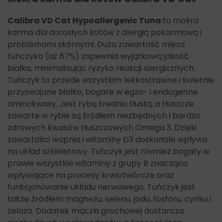
Calibra VD Cat Hypoallergenic Tuna
to mokra
karma dla dorosłych kotów
z alergią pokarmową i
problemami skórnymi. Duża
zawartość mięsa
tuńczyka (aż 67%) zapewnia wyjątkową jakość
białka, minimalizując ryzyko reakcji alergicznych.
Tuńczyk to przede wszystkim lekkostrawne i świetnie
przyswajane białko, bogate w egzo- i endogenne
aminokwasy. Jest rybą średnio tłustą, a tłuszcze
zawarte w rybie są źródłem niezbędnych i bardzo
zdrowych kwasów tłuszczowych Omega 3. Dzięki
zawartości wapnia i witaminy D3 doskonale wpływa
na układ szkieletowy. Tuńczyk jest również bogaty w
prawie wszystkie witaminy z grupy B znacząco
wpływające na procesy krwiotwórcze oraz
funkcjonowanie układu nerwowego. Tuńczyk jest
także źródłem magnezu, selenu, jodu, fosforu, cynku i
żelaza. Dodatek mączki grochowej dostarcza