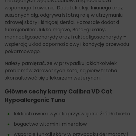
niezbędnych węglowodanów, a lignoceluloza
wspomaga trawienie. Dodatek oleju lnianego oraz
suszonych alg, odgrywa istotną rolę w utrzymaniu
zdrowej skóry i lśniącej sierści. Pozostałe dodatki
funkcjonalne: Jukka mojave, Beta-glukany,
mannooligosacharydy oraz fruktooligosacharydy –
wspierają układ odpornościowy i kondycję przewodu
pokarmowego.
Należy pamiętać, że w przypadku jakichkolwiek
problemów zdrowotnych kota, najpierw trzeba
skonsultować się z lekarzem weterynarii.
Główne cechy karmy Calibra VD Cat
Hypoallergenic Tuna
lekkostrawne i wysokoprzyswajalne źródło białka
bogactwo witamin i minerałów
wsparcie funkcji skóry w przypadku dermatozy i