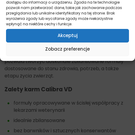
dostępu do informacji o urządzeniu. Zgoda na te technologie
żywienia i zdrowia zwierząt, diagnostyki
pozwoli nam przetwarzać dane, takie jak zachowanie podczas
laboratoryjnej, weterynarzy z praktycznym
przeglądania lub unikalne identyfikatory na tej stronie. Brak
doświadczeniem, technologów i specjalistów
wyrażenia zgody lub wycofanie zgody może niekorzystnie
wpłynąć na niektóre cechy i funkcje.
produkcji pozwala tworzyć karmy, które spełniają
wszelkie potrzeby żywieniowe. Także długofalowa
Akceptuj
współpraca wiodących specjalistów z uniwersytetów
weterynaryjnych w Wiedniu i Berlinie oraz instytutów
Zobacz preferencje
laboratoryjnych i rozwojowych w Republice Czeskiej
pozwala tworzyć doskonale zbilansowane formuły
dostosowane do stanu zdrowia, potrzeb, a także
etapu życia zwierząt.
Zalety karm Calibra VD
formuły opracowywane w ścisłej współpracy z
lekarzami weterynarii
idealnie zbilansowane
bez barwników i sztucznych konserwantów