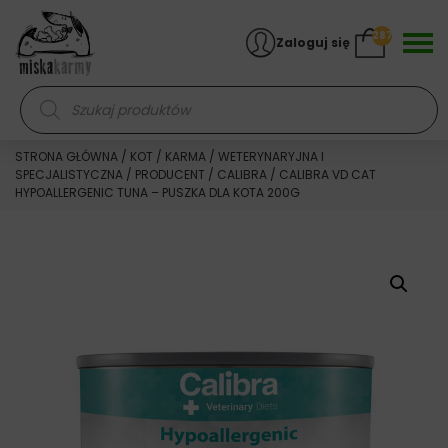
Skocz do treści
287
Zaloguj się
Wyszukiwarka produktów
STRONA GŁÓWNA
/
KOT
/
KARMA
/
WETERYNARYJNA I
SPECJALISTYCZNA
/
PRODUCENT
/
CALIBRA
/ CALIBRA VD CAT
HYPOALLERGENIC TUNA – PUSZKA DLA KOTA 200G