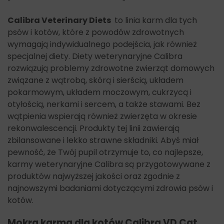
Calibra Veterinary Diets
to linia karm dla tych
psów i kotów, które z powodów zdrowotnych
wymagają indywidualnego podejścia, jak również
specjalnej diety.
Diety weterynaryjne Calibra
rozwiązują problemy zdrowotne zwierząt domowych
związane z wątrobą, skórą i sierścią, układem
pokarmowym, układem moczowym, cukrzycą i
otyłością, nerkami i sercem, a także stawami. Bez
wątpienia wspierają również zwierzęta w okresie
rekonwalescencji.
Produkty tej linii zawierają
zbilansowane i lekko strawne składniki. Abyś miał
pewność, że Twój pupil otrzymuje to, co najlepsze,
karmy weterynaryjne Calibra są przygotowywane z
produktów najwyższej jakości oraz zgodnie z
najnowszymi badaniami dotyczącymi zdrowia psów i
kotów.
Mokra karma dla kotów Calibra VD Cat