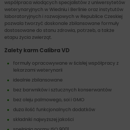
współpraca wiodących specjalistów z uniwersytetów
weterynaryjnych w Wiedniu i Berlinie oraz instytutów
laboratoryjnych i rozwojowych w Republice Czeskiej
pozwala tworzyć doskonale zbilansowane formuły
dostosowane do stanu zdrowia, potrzeb, a także
etapu życia zwierząt.
Zalety karm Calibra VD
formuły opracowywane w ścisłej współpracy z
lekarzami weterynarii
idealnie zbilansowane
bez barwników i sztucznych konserwantów
bez oleju palmowego, soi i GMO
duża ilość funkcjonalnych dodatków
składniki najwyższej jakości
spełniają normy ISO 9001