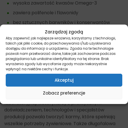
wysoka zawartość kwasów Omega-3
zawiera polifenole i flawonidy
bez sztucznych barwników i konserwantów
Zarządzaj zgodą
O Calibra
Aby zapewnić jak najlepsze wrażenia, korzystamy z technologii,
takich jak pliki cookie, do przechowywania i/lub uzyskiwania
Marka Calibra od 2001 roku z pasją tworzy produkty
dostępu do informacji o urządzeniu. Zgoda na te technologie
pozwoli nam przetwarzać dane, takie jak zachowanie podczas
dla zwierząt. Jest efektem wspólnej pracy
przeglądania lub unikalne identyfikatory na tej stronie. Brak
entuzjastów, dietetyków i lekarzy weterynarii.
wyrażenia zgody lub wycofanie zgody może niekorzystnie
Założeniem producenta jest promowanie zdrowego i
wpłynąć na niektóre cechy i funkcje.
długiego życia zwierząt towarzyszących człowiekowi.
Akceptuj
W związku z tym skoordynowana współpraca między
zespołami składającymi się ze specjalistów ds.
Zobacz preferencje
żywienia i zdrowia zwierząt, diagnostyki
laboratoryjnej, weterynarzy z praktycznym
doświadczeniem, technologów i specjalistów
produkcji pozwala tworzyć karmy, które spełniają
wszelkie potrzeby żywieniowe. Także długofalowa