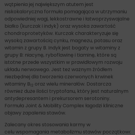
wątpienia jej największym atutem jest
niskokaloryczna formuła pomagająca w utrzymaniu
odpowiedniej wagi, lekkostrawne i łatwoprzyswajalne
białko (kurczak i indyk) oraz wysoka zawartość
chondroprotetyków. Kurczak charakteryzuje się
wysoką zawartością cynku, magnezu, potasu oraz
witamin z grupy B. Indyk jest bogaty w witaminy z
grupy B: niacynę, ryboflawinę i tiaminę, które są
istotne przede wszystkim w prawidłowym rozwoju
układu nerwowego. Jest też ważnym źródłem
niezbędnej dla tworzenia czerwonych krwinek
witaminy B
oraz wielu minerałów. Dostarcza
12
również duże ilości tryptofanu, który jest naturalnym
antydepresantem i prekursorem serotoniny.
Formuła Joint & Mobility Complex łagodzi kliniczne
objawy zapalenia stawów.
Zalecany okres stosowania karmy
w
celu
wspomagania
metabolizmu
stawów
początkowo