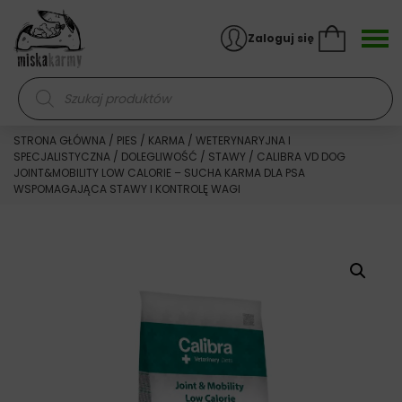
Skocz do treści
Zaloguj się
Wyszukiwarka produktów
STRONA GŁÓWNA
/
PIES
/
KARMA
/
WETERYNARYJNA I
SPECJALISTYCZNA
/
DOLEGLIWOŚĆ
/
STAWY
/ CALIBRA VD DOG
JOINT&MOBILITY LOW CALORIE – SUCHA KARMA DLA PSA
WSPOMAGAJĄCA STAWY I KONTROLĘ WAGI