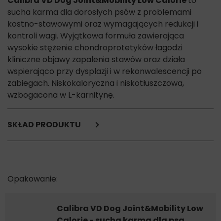
Calibra VD Dog Joint&Mobility Low Calorie
to
sucha karma dla dorosłych psów z problemami
kostno-stawowymi oraz wymagających redukcji i
kontroli wagi. Wyjątkowa formuła zawierająca
wysokie stężenie chondroprotetyków łagodzi
kliniczne objawy zapalenia stawów oraz działa
wspierająco przy dysplazji i w rekonwalescencji po
zabiegach. Niskokaloryczna i niskotłuszczowa,
wzbogacona w L-karnitynę.
SKŁAD PRODUKTU
białko z kurczaka (20%),
ryż,
owies,
białko z indyka (15%),
tłuszcz z kurczaka (6%,konserwowany tokoferolami), siemię
lniane, suszone jabłka, kryl (2%), olej z łososia (2%), jaja (2%),
drożdże piwne, hydrolizowana wątroba drobiowa, kolagen
Calibra VD Dog Joint&Mobility Low
(hydrolizowany, typ I), algi (1%, Schizochytrium limacinum),
Calorie - sucha karma dla psa