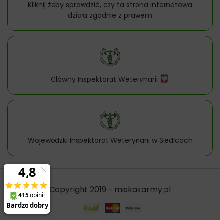
Kliknij żeby sprawdzić, czy ta strona internetowa
działa zgodnie z prawem
Główny Inspektorat Weterynarii
Wojewódzki Inspektorat Weterynarii w Siedlcach
Copyright 2019 - miskakarmy.pl