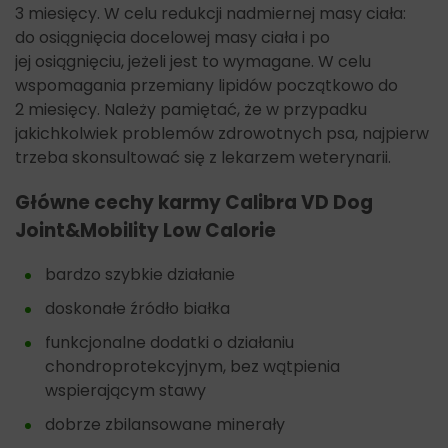
3
miesięcy. W celu
redukcji
nadmiernej
masy
ciała
:
do
osiągnięcia
docelowej
masy
ciała
i po
jej
osiągnięciu
,
jeżeli
jest to wymagane. W celu
w
spomagania
przemiany
lipidów
początkowo
do
2
miesięcy
.
Należy pamiętać, że w przypadku
jakichkolwiek problemów zdrowotnych psa, najpierw
trzeba skonsultować się z lekarzem weterynarii.
Główne cechy karmy Calibra VD Dog
Joint&Mobility Low Calorie
bardzo szybkie działanie
doskonałe źródło białka
funkcjonalne dodatki o działaniu
chondroprotekcyjnym, bez wątpienia
wspierającym stawy
dobrze zbilansowane minerały