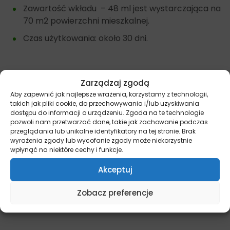
Zawartość wkładu – 48 ml jest wystarczająca na
70 m2 powierzchni mieszkalnej.
Czas użytkowania: około 30 dni.
Inne suplementy i preparaty dla kotów, znajdziesz
Zarządzaj zgodą
tutaj –
Kot – Preparaty.
Aby zapewnić jak najlepsze wrażenia, korzystamy z technologii,
takich jak pliki cookie, do przechowywania i/lub uzyskiwania
Dostępne opakowania: 1 szt. (1 dyfuzor + 1 wkład 48
dostępu do informacji o urządzeniu. Zgoda na te technologie
pozwoli nam przetwarzać dane, takie jak zachowanie podczas
ml)
przeglądania lub unikalne identyfikatory na tej stronie. Brak
wyrażenia zgody lub wycofanie zgody może niekorzystnie
wpłynąć na niektóre cechy i funkcje.
Pamiętaj, że więcej informacji na temat promocji i
Akceptuj
wyjątkowych ofert znajdziesz na naszych kanałach
społecznościowych:
Facebook/miskakarmypl
oraz
Zobacz preferencje
Instagram/miskakarmy.pl/