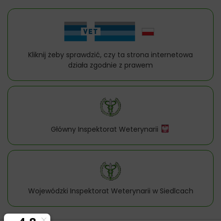
Kliknij żeby sprawdzić, czy ta strona internetowa
działa zgodnie z prawem
Główny Inspektorat Weterynarii
Wojewódzki Inspektorat Weterynarii w Siedlcach