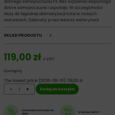
dobrego samopoczucia F3. Bez wątpienia wspomaga
dobre samopoczucie i uspokaja. W szczególności
służy do łagodnej aklimatyzacji kota w nowych
warunkach. Zalecany przez lekarzy weterynarii.
SKŁAD PRODUKTU
analog kocich feromonów policzkowych F3 - 2%,
węglowodór izoparafinowy
119,00
zł
z VAT
Dostępny
The lowest price (
2026-08-10
):
119,00
zł
ilość Ceva Feliway Classic Komplet - dyfuzor antystre
-
+
Dodaj do koszyka
DARMOWA DOSTAWA OD
14 DNI NA ZWROT
199ZŁ