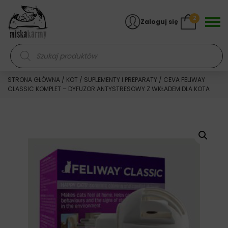
Skocz do treści
2
Zaloguj się
Wyszukiwarka produktów
STRONA GŁÓWNA
/
KOT
/
SUPLEMENTY I PREPARATY
/ CEVA FELIWAY
CLASSIC KOMPLET – DYFUZOR ANTYSTRESOWY Z WKŁADEM DLA KOTA