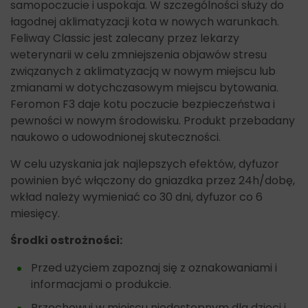
samopoczucie i uspokaja. W szczególności służy do
łagodnej aklimatyzacji kota w nowych warunkach.
Feliway Classic jest zalecany przez lekarzy
weterynarii w celu zmniejszenia objawów stresu
związanych z aklimatyzacją w nowym miejscu lub
zmianami w dotychczasowym miejscu bytowania.
Feromon F3 daje kotu poczucie bezpieczeństwa i
pewności w nowym środowisku. Produkt przebadany
naukowo o udowodnionej skuteczności.
W celu uzyskania jak najlepszych efektów, dyfuzor
powinien być włączony do gniazdka przez 24h/dobę,
wkład należy wymieniać co 30 dni, dyfuzor co 6
miesięcy.
Środki ostrożności:
Przed użyciem zapoznaj się z oznakowaniami i
informacjami o produkcie.
Przechowuj w miejscu niedostępnym dla dzieci i