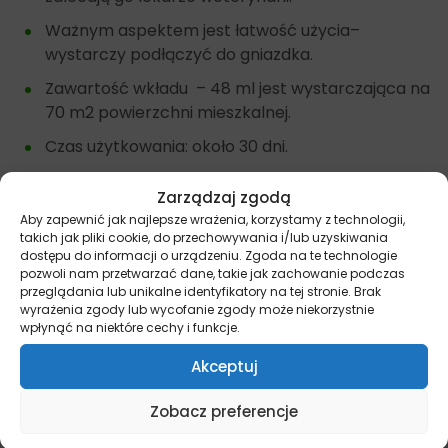
Ważnym aspektem jest łatwość użycia–
wystarczy podłączyć do gniazdka.
Zawartość wkładu – 48 ml jest wystarczająca na
70 m2 powierzchni mieszkalnej.
Czas użytkowania: około 30 dni.
Zarządzaj zgodą
Aby zapewnić jak najlepsze wrażenia, korzystamy z technologii,
Inne suplementy i preparaty dla kotów, znajdziesz
takich jak pliki cookie, do przechowywania i/lub uzyskiwania
tutaj –
Kot – Preparaty.
dostępu do informacji o urządzeniu. Zgoda na te technologie
pozwoli nam przetwarzać dane, takie jak zachowanie podczas
Dostępne opakowania: 1 szt. (1 dyfuzor + 1 wkład 48
przeglądania lub unikalne identyfikatory na tej stronie. Brak
wyrażenia zgody lub wycofanie zgody może niekorzystnie
ml)
wpłynąć na niektóre cechy i funkcje.
Akceptuj
Pamiętaj, że więcej informacji na temat promocji i
Zobacz preferencje
wyjątkowych ofert znajdziesz na naszych kanałach
społecznościowych:
Facebook/miskakarmypl
oraz