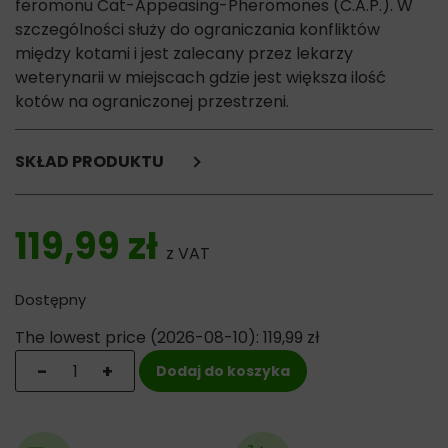
feromonu Cat-Appeasing-Pheromones (C.A.P.). W
szczególności służy do ograniczania konfliktów
między kotami i jest zalecany przez lekarzy
weterynarii w miejscach gdzie jest większa ilość
kotów na ograniczonej przestrzeni.
SKŁAD PRODUKTU
analog kociego feromonu Cat-Appeasing-Pheromones
(C.A.P.) - 2%,
119,99
zł
węglowodór izoparafinowy
z VAT
Dostępny
The lowest price (
2026-08-10
):
119,99
zł
ilość Ceva Feliway Friends Komplet - dyfuzor antystre
-
+
Dodaj do koszyka