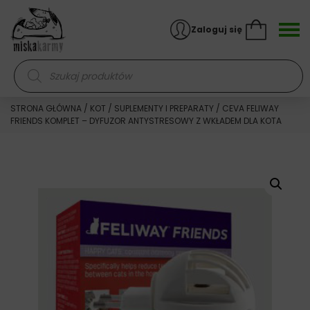
Skocz do treści
Zaloguj się
Wyszukiwarka produktów
STRONA GŁÓWNA
/
KOT
/
SUPLEMENTY I PREPARATY
/ CEVA FELIWAY
FRIENDS KOMPLET – DYFUZOR ANTYSTRESOWY Z WKŁADEM DLA KOTA