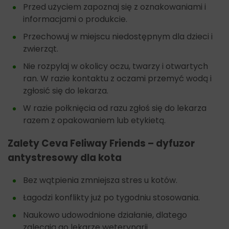
Przed użyciem zapoznaj się z oznakowaniami i
informacjami o produkcie.
Przechowuj w miejscu niedostępnym dla dzieci i
zwierząt.
Nie rozpylaj w okolicy oczu, twarzy i otwartych
ran. W razie kontaktu z oczami przemyć wodą i
zgłosić się do lekarza.
W razie połknięcia od razu zgłoś się do lekarza
razem z opakowaniem lub etykietą.
Zalety Ceva Feliway Friends – dyfuzor
antystresowy dla kota
Bez wątpienia zmniejsza stres u kotów.
Łagodzi konflikty już po tygodniu stosowania.
Naukowo udowodnione działanie, dlatego
zalecają go lekarze weterynarii.