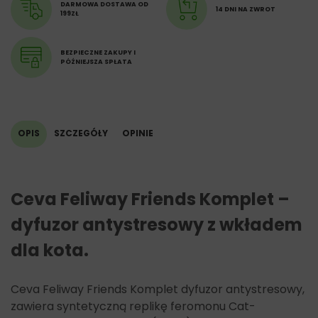
DARMOWA DOSTAWA OD
14 DNI NA ZWROT
199ZŁ
BEZPIECZNE ZAKUPY I
PÓŹNIEJSZA SPŁATA
OPIS
SZCZEGÓŁY
OPINIE
Ceva Feliway Friends Komplet –
dyfuzor antystresowy z wkładem
dla kota.
Ceva Feliway Friends Komplet dyfuzor antystresowy,
zawiera syntetyczną replikę feromonu Cat-