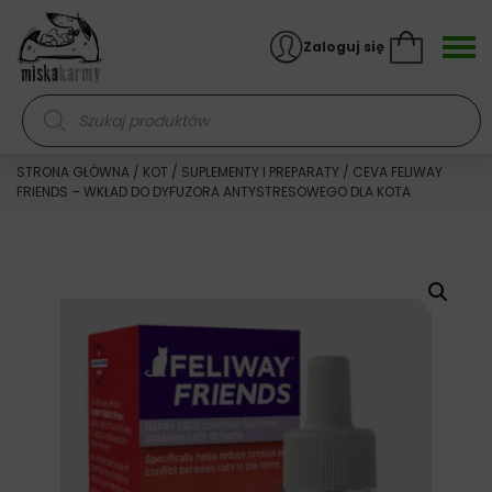
Skocz do treści
Zaloguj się
Wyszukiwarka produktów
STRONA GŁÓWNA
/
KOT
/
SUPLEMENTY I PREPARATY
/ CEVA FELIWAY
FRIENDS – WKŁAD DO DYFUZORA ANTYSTRESOWEGO DLA KOTA