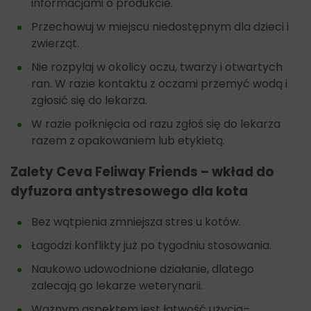
informacjami o produkcie.
Przechowuj w miejscu niedostępnym dla dzieci i
zwierząt.
Nie rozpylaj w okolicy oczu, twarzy i otwartych
ran. W razie kontaktu z oczami przemyć wodą i
zgłosić się do lekarza.
W razie połknięcia od razu zgłoś się do lekarza
razem z opakowaniem lub etykietą.
Zalety Ceva Feliway Friends – wkład do
dyfuzora antystresowego dla kota
Bez wątpienia zmniejsza stres u kotów.
Łagodzi konflikty już po tygodniu stosowania.
Naukowo udowodnione działanie, dlatego
zalecają go lekarze weterynarii.
Ważnym aspektem jest łatwość użycia–