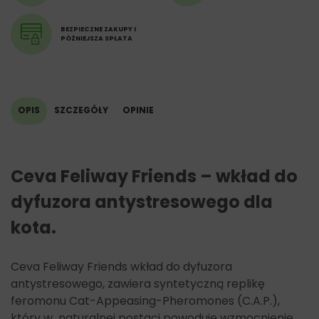
BEZPIECZNE ZAKUPY I
PÓŹNIEJSZA SPŁATA
OPIS
SZCZEGÓŁY
OPINIE
Ceva Feliway Friends – wkład do
dyfuzora antystresowego dla
kota.
Ceva Feliway Friends wkład do dyfuzora
antystresowego, zawiera syntetyczną replikę
feromonu Cat-Appeasing-Pheromones (C.A.P.),
który w naturalnej postaci powoduje wzmocnienie