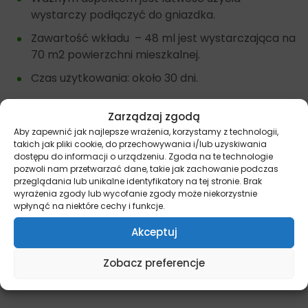
wystarczy podłączyć do gniazdka.
Zawartość wkładu – 48 ml jest wystarczająca na
70 m2 powierzchni mieszkalnej.
Czas użytkowania: około 30 dni.
Zarządzaj zgodą
Inne suplementy i preparaty dla kotów, znajdziesz
Aby zapewnić jak najlepsze wrażenia, korzystamy z technologii,
takich jak pliki cookie, do przechowywania i/lub uzyskiwania
tutaj –
Kot – Preparaty.
dostępu do informacji o urządzeniu. Zgoda na te technologie
pozwoli nam przetwarzać dane, takie jak zachowanie podczas
Dostępne opakowania: 1 szt. (1 wkład 48 ml)
przeglądania lub unikalne identyfikatory na tej stronie. Brak
wyrażenia zgody lub wycofanie zgody może niekorzystnie
wpłynąć na niektóre cechy i funkcje.
Pamiętaj, że więcej informacji na temat promocji i
Akceptuj
wyjątkowych ofert znajdziesz na naszych kanałach
społecznościowych:
Facebook/miskakarmypl
oraz
Zobacz preferencje
Instagram/miskakarmy.pl/