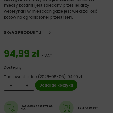
między kotami i jest zalecany przez lekarzy
weterynarii w miejscach gdzie jest większa ilość
kotów na ograniczonej przestrzeni.
SKŁAD PRODUKTU
analog kociego feromonu Cat-Appeasing-Pheromones
(C.A.P.) - 2%,
94,99
zł
węglowodór izoparafinowy
z VAT
Dostępny
The lowest price (
2026-08-06
):
94,99
zł
ilość Ceva Feliway Friends - wkład do dyfuzora antyst
-
+
Dodaj do koszyka
DARMOWA DOSTAWA OD
14 DNI NA ZWROT
199ZŁ