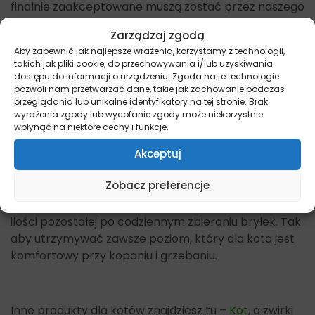
finalnie zaakceptowane muszą zostać przez naszego
czworonoga.
Zarządzaj zgodą
Aby zapewnić jak najlepsze wrażenia, korzystamy z technologii,
Jak stosować żwirek?
takich jak pliki cookie, do przechowywania i/lub uzyskiwania
dostępu do informacji o urządzeniu. Zgoda na te technologie
Pamiętajmy aby w kuwecie było przynajmniej 50mm
pozwoli nam przetwarzać dane, takie jak zachowanie podczas
przeglądania lub unikalne identyfikatory na tej stronie. Brak
żwirku, tak aby nasz kociak mógł wygodnie kopać i
wyrażenia zgody lub wycofanie zgody może niekorzystnie
grzebać, zarówno przed jak i po toalecie. Zbrylony
wpłynąć na niektóre cechy i funkcje.
mocz oraz bryłki z odchodami sprzątamy codziennie.
Kot nie będzie chciał załatwiać się do brudnej i
Akceptuj
nieświeżej kuwety, co w finale może przełożyć się na
Zobacz preferencje
to iż znajdzie sobie inną toaletę w domu. Żwirek
wymieniać trzeba w zależności od jego świeżości i
ilości pozostałej po codziennym zbieraniu bryłek. Tak
aby utrzymywać zawsze poziom, który dla kota jest
komfortowy przy kopaniu i grzebaniu.
Inne produkty dla kotów znajdziesz tu –
Kot
, a żwirki