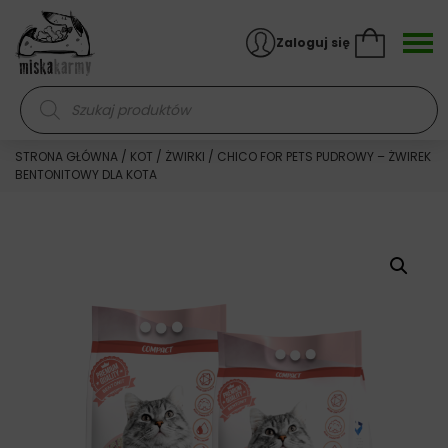
Skocz do treści
Zaloguj się
Wyszukiwarka produktów
STRONA GŁÓWNA
/
KOT
/
ŻWIRKI
/ CHICO FOR PETS PUDROWY – ŻWIREK
BENTONITOWY DLA KOTA