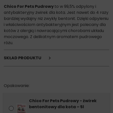
Chico For Pets Pudrowy
to w 99,5% odpylony i
antybakteryjny żwirek dla kota. Jest nawet do 4 razy
bardziej wydajny niż zwykły bentonit. Dzięki odpyleniu
i właściwościom antybakteryjnym jest polecany dla
kotów z alergią i nawracającymi chorobami układu
moczowego. Z delikatnym aromatem pudrowego
różu.
SKŁAD PRODUKTU
Nie uzupełniliśmy jeszcze informacji na temat składu
produktu.
Skontaktuj się z nami i poznaj szczegóły :-)
Chico For Pets Pudrowy - żwirek
bentonitowy dla kota – 5l