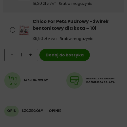
18,20
zł
Brak w magazynie
z VAT
Chico For Pets Pudrowy - żwirek
bentonitowy dla kota – 10l
36,50
zł
Brak w magazynie
z VAT
ilość Chico For Pets Pudrowy - żwirek bentonitowy dla 
-
+
Dodaj do koszyka
BEZPIECZNE ZAKUPY I
14 DNI NA ZWROT
PÓŹNIEJSZA SPŁATA
OPIS
SZCZEGÓŁY
OPINIE