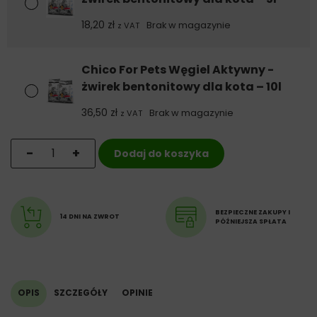
18,20
zł
Brak w magazynie
z VAT
Chico For Pets Węgiel Aktywny -
żwirek bentonitowy dla kota – 10l
36,50
zł
Brak w magazynie
z VAT
ilość Chico For Pets Węgiel Aktywny - żwirek bentonito
-
+
Dodaj do koszyka
BEZPIECZNE ZAKUPY I
14 DNI NA ZWROT
PÓŹNIEJSZA SPŁATA
OPIS
SZCZEGÓŁY
OPINIE