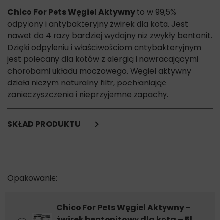
Chico For Pets Węgiel Aktywny
to w 99,5%
odpylony i antybakteryjny żwirek dla kota. Jest
nawet do 4 razy bardziej wydajny niż zwykły bentonit.
Dzięki odpyleniu i właściwościom antybakteryjnym
jest polecany dla kotów z alergią i nawracającymi
chorobami układu moczowego. Węgiel aktywny
działa niczym naturalny filtr, pochłaniając
zanieczyszczenia i nieprzyjemne zapachy.
SKŁAD PRODUKTU
Nie uzupełniliśmy jeszcze informacji na temat składu
produktu.
Skontaktuj się z nami i poznaj szczegóły :-)
Chico For Pets Węgiel Aktywny -
żwirek bentonitowy dla kota – 5l