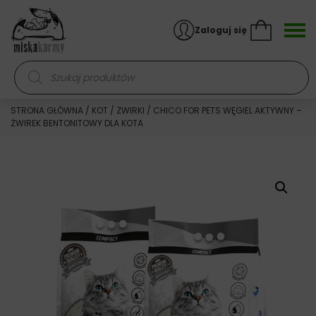
Skocz do treści
Zaloguj się
Wyszukiwarka produktów
STRONA GŁÓWNA
/
KOT
/
ŻWIRKI
/ CHICO FOR PETS WĘGIEL AKTYWNY –
ŻWIREK BENTONITOWY DLA KOTA