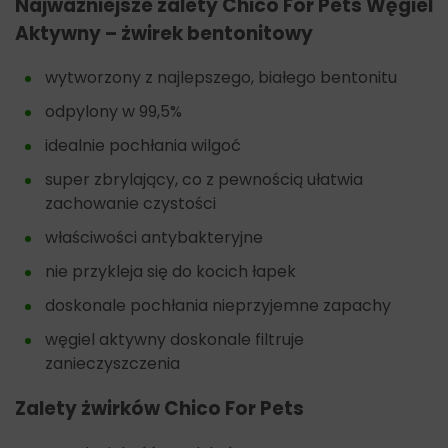
Najważniejsze zalety Chico For Pets Węgiel
Aktywny – żwirek bentonitowy
wytworzony z najlepszego, białego bentonitu
odpylony w 99,5%
idealnie pochłania wilgoć
super zbrylający, co z pewnością ułatwia
zachowanie czystości
właściwości antybakteryjne
nie przykleja się do kocich łapek
doskonale pochłania nieprzyjemne zapachy
węgiel aktywny doskonale filtruje
zanieczyszczenia
Zalety żwirków Chico For Pets