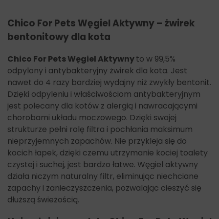
Chico For Pets Węgiel Aktywny – żwirek
bentonitowy dla kota
Chico For Pets Węgiel Aktywny
to w 99,5%
odpylony i antybakteryjny żwirek dla kota. Jest
nawet do 4 razy bardziej wydajny niż zwykły bentonit.
Dzięki odpyleniu i właściwościom antybakteryjnym
jest polecany dla kotów z alergią i nawracającymi
chorobami układu moczowego. Dzięki swojej
strukturze pełni rolę filtra i pochłania maksimum
nieprzyjemnych zapachów. Nie przykleja się do
kocich łapek, dzięki czemu utrzymanie kociej toalety
czystej i suchej, jest bardzo łatwe. Węgiel aktywny
działa niczym naturalny filtr, eliminując niechciane
zapachy i zanieczyszczenia, pozwalając cieszyć się
dłuższą świeżością.