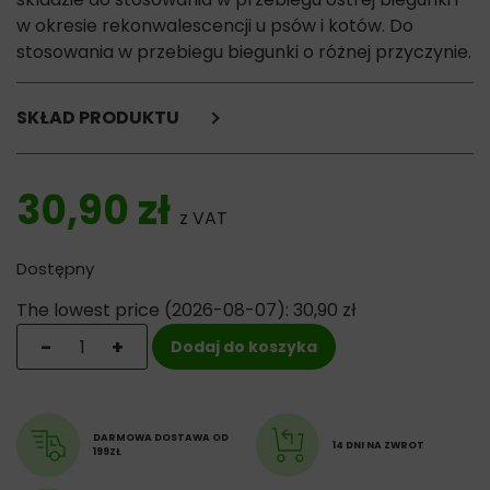
w okresie rekonwalescencji u psów i kotów. Do
stosowania w przebiegu biegunki o różnej przyczynie.
SKŁAD PRODUKTU
drożdże piwne,
olej sojowy,
30,90
zł
lecytyna,
z VAT
olej z ryb.
Dostępny
Dodatki żywieniowe:
Dodatki żywieniowe na kg:
The lowest price (
2026-08-07
):
30,90
zł
smektyt 100 g,
ilość Dolfos Stoper Paste - pasta wspomagająca w prze
-
+
Dodaj do koszyka
ekstrakt tanin z kasztanowca (Castanea sativa Mill),
Beta-1,3/1,6-glukan,
mannanooligosacharydy (MOS),
fruktooligosacharydy (FOS),
ekstrakt Yucca schidigera,
DARMOWA DOSTAWA OD
14 DNI NA ZWROT
199ZŁ
pektyny,
potas 0,6%.