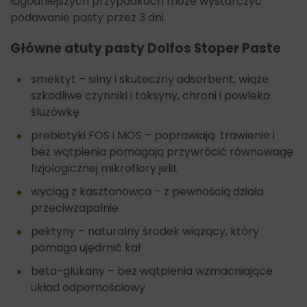
łagodniejszych przypadkach może wystarczyć
podawanie pasty przez 3 dni.
Główne atuty pasty Dolfos Stoper Paste
smektyt – silny i skuteczny adsorbent, wiąże
szkodliwe czynniki i toksyny, chroni i powleka
śluzówkę
prebiotyki FOS i MOS – poprawiają trawienie i
bez wątpienia pomagają przywrócić równowagę
fizjologicznej mikroflory jelit
wyciąg z kasztanowca – z pewnością działa
przeciwzapalnie
pektyny – naturalny środek wiążący, który
pomaga ujędrnić kał
beta-glukany – bez wątpienia wzmacniające
układ odpornościowy