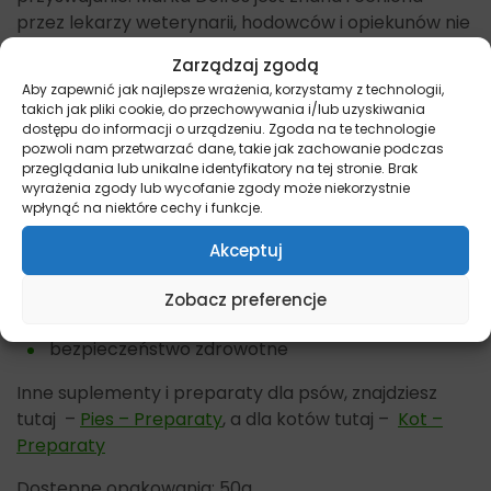
przez lekarzy weterynarii, hodowców i opiekunów nie
tylko w Polsce, ale i za granicą.
Zarządzaj zgodą
Aby zapewnić jak najlepsze wrażenia, korzystamy z technologii,
Zalety suplementów Dolfos
takich jak pliki cookie, do przechowywania i/lub uzyskiwania
dostępu do informacji o urządzeniu. Zgoda na te technologie
oryginalne receptury stworzone przez
pozwoli nam przetwarzać dane, takie jak zachowanie podczas
przeglądania lub unikalne identyfikatory na tej stronie. Brak
ekspertów
wyrażenia zgody lub wycofanie zgody może niekorzystnie
pozytywne rekomendacje lekarzy weterynarii
wpłynąć na niektóre cechy i funkcje.
wsparcie jednostek naukowych
Akceptuj
wysoka jakoś i stabilność produkowanych
Zobacz preferencje
wyrobów
bezpieczeństwo zdrowotne
Inne suplementy i preparaty dla psów, znajdziesz
tutaj –
Pies – Preparaty
, a dla kotów tutaj –
Kot –
Preparaty
Dostępne opakowania: 50g