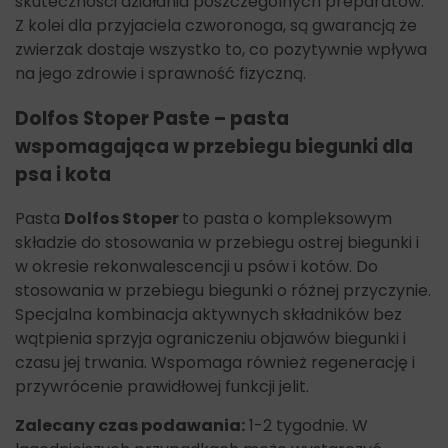
skuteczności działania poszczególnych preparatów.
Z kolei dla przyjaciela czworonoga, są gwarancją że
zwierzak dostaje wszystko to, co pozytywnie wpływa
na jego zdrowie i sprawność fizyczną.
Dolfos Stoper Paste – pasta
wspomagająca w przebiegu biegunki dla
psa i kota
Pasta
Dolfos Stoper
to pasta o kompleksowym
składzie do stosowania w przebiegu ostrej biegunki i
w okresie rekonwalescencji u psów i kotów. Do
stosowania w przebiegu biegunki o różnej przyczynie.
Specjalna kombinacja aktywnych składników bez
wątpienia sprzyja ograniczeniu objawów biegunki i
czasu jej trwania. Wspomaga również regenerację i
przywrócenie prawidłowej funkcji jelit.
Zalecany czas podawania:
1-2 tygodnie. W