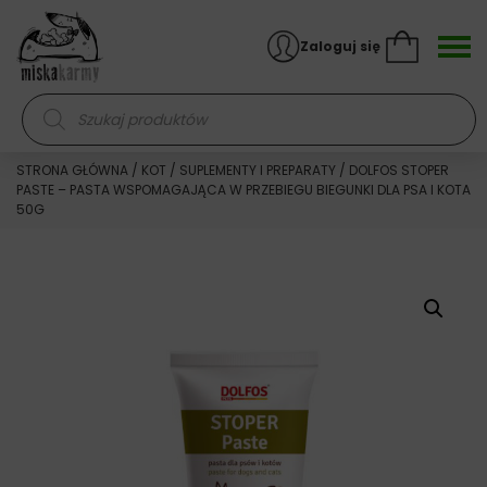
Skocz do treści
Zaloguj się
Wyszukiwarka produktów
STRONA GŁÓWNA
/
KOT
/
SUPLEMENTY I PREPARATY
/ DOLFOS STOPER
PASTE – PASTA WSPOMAGAJĄCA W PRZEBIEGU BIEGUNKI DLA PSA I KOTA
50G