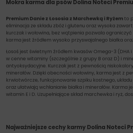
Mokra karma dla psów Dolina Noteci Premiu
Premium Danie z Łososia z Marchewką i Ryżem
to 
eliminacja ze składu zbóż i glutenu oraz wysoka zawart
kurczak i wołowina, bez wątpienia pozwala ograniczyć 
karma jest źródłem wysoko przyswajalnego białka ora
Łosoś jest świetnym źródłem kwasów Omega-3 (DHA i EPA
w cenne witaminy (szczególnie z grupy B oraz D) i min
antyoksydacyjne. Kurczak jest z pewnością niskokalor
minerałów. Dzięki obecności wołowiny, karma jest z 
krwiotwórcze, funkcjonowanie szpiku kostnego, ukła
oraz ułatwiają wchłanianie białka i minerałów. Karma 
witamin E i D. Uzupełniające skład marchewka i ryż, d
Najważniejsze cechy karmy
Dolina Noteci P