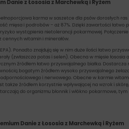
m Danie z Łososia z Marchewką i Ryżem
pełnoporcjowa karma w saszetce dla psów dorosłych ras 
ość mięsa i podrobów – aż 87%. Dzięki zawartości łatwo p
ryzyko wystąpienia nietolerancji pokarmowej. Połączenie 
z cennych witamin i minerałów.
). Ponadto znajdują się w nim duże ilości łatwo przyswa
erały (zwłaszcza potas i selen). Obecna w mięsie łososia 
ycznym źródłem łatwo przyswajalnego białka. Dostarcza r
pewnością bogatym źródłem wysoko przyswajalnego żelaza
du odpornościowego i nerwowego. Obecne w karmie wita
jest także źródłem korzystnie wpływającej na wzrok i skó
ostarczają do organizmu błonnik i włókno pokarmowe, tym
remium Danie z Łososia z Marchewką i Ryżem