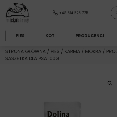
Skocz do treści
Wys
+48 514 525 725
PIES
KOT
PRODUCENCI
STRONA GŁÓWNA
/
PIES
/
KARMA
/
MOKRA
/
PRO
SASZETKA DLA PSA 100G