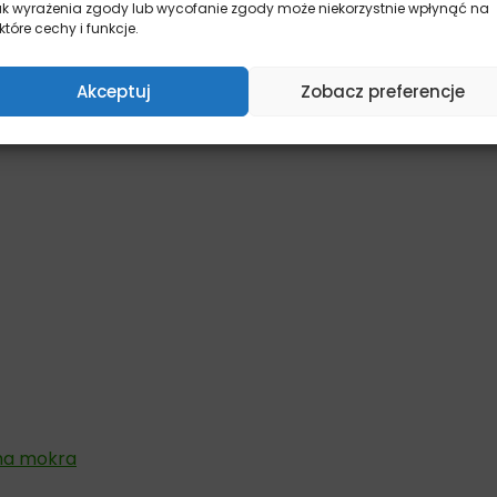
ak wyrażenia zgody lub wycofanie zgody może niekorzystnie wpłynąć na
a brak jakichkolwiek sztucznych dodatków i konserwantó
które cechy i funkcje.
Akceptuj
Zobacz preferencje
ma mokra