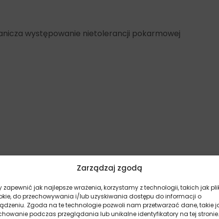
anicza występowanie nietolerancji pokarmowej
Zarządzaj zgodą
ązku z tym producent współpracuje tylko z lokalnymi, 
 zapewnić jak najlepsze wrażenia, korzystamy z technologii, takich jak pli
zej jakości. Produkty roślinne użyte w karmach są pozbaw
okie, do przechowywania i/lub uzyskiwania dostępu do informacji o
ez ludzi. Z kolei współpraca z doświadczonymi technolog
ządzeniu. Zgoda na te technologie pozwoli nam przetwarzać dane, takie j
nowoczesna metoda produkcji powoduje, że karmy charak
howanie podczas przeglądania lub unikalne identyfikatory na tej stronie