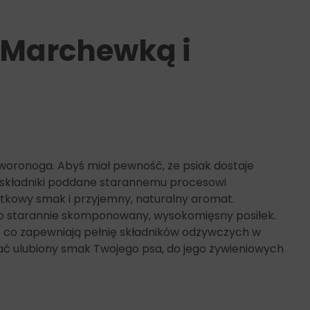
z Marchewką i
zworonoga. Abyś miał pewność, że psiak dostaje
i składniki poddane starannemu procesowi
tkowy smak i przyjemny, naturalny aromat.
To starannie skomponowany, wysokomięsny posiłek.
ez co zapewniają pełnię składników odżywczych w
wać ulubiony smak Twojego psa, do jego żywieniowych