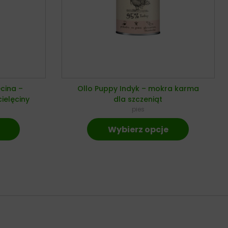
ęcina –
Ollo Puppy Indyk – mokra karma
ielęciny
dla szczeniąt
pies
Wybierz opcje