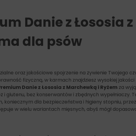
popiół surowy: 1,5%,
włókno surowe: 0,8%,
ium Danie z Łososia 
wilgotność: 77%,
wapń: 0,3%
fosfor: 0,25%.
ma dla psów
Dodatki żywieniowe:
Dodatki żywieniowe na kg:
Witamina D3: 450 IU,
Witamina E: 40 mg
Cynk: 30 mg,
zialne oraz jakościowe spojrzenie na żywienie Twojego c
Mangan: 2 mg,
prawność fizyczną, w karmach znajdziesz wysokiej jakośc
Miedź: 0,4 mg,
Premium Danie z Łososia z Marchewką i Ryżem
za wyją
Jod: 0,3 mg.
 i glutenu, bez konserwantów i zbędnych wypełniaczy. 
m, koniecznym dla bezpieczeństwa i higieny stopniu, prz
ystępuje w wielu wariantach mięsnych, abyś mógł dopaso