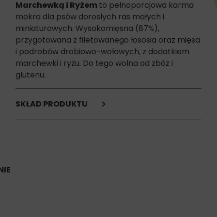
Marchewką i Ryżem
to
pełnoporcjowa karma
mokra dla psów dorosłych ras małych i
miniaturowych. Wysokomięsna (87%),
przygotowana z filetowanego łososia oraz mięsa
i podrobów drobiowo-wołowych, z dodatkiem
marchewki i ryżu. Do tego wolna od zbóż i
glutenu.
SKŁAD PRODUKTU
filet z łososia 35% (filet),
kurczak 30%(serca 15%, wątroba, żołądki),
wołowina 22% (płuca, mięso, nerki, wątroba 3%),
marchew 4%,
ryż naturalny brązowy 4%,
IE
substancje mineralne nasiona babki płesznik
Składniki analityczne:
białko: 12%,
oleje i tłuszcze surowe: 7,5%,