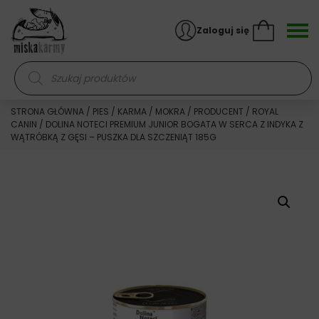
Skocz do treści
Zaloguj się
Wyszukiwarka produktów
STRONA GŁÓWNA
/
PIES
/
KARMA
/
MOKRA
/
PRODUCENT
/
ROYAL
CANIN
/ DOLINA NOTECI PREMIUM JUNIOR BOGATA W SERCA Z INDYKA Z
WĄTRÓBKĄ Z GĘSI – PUSZKA DLA SZCZENIĄT 185G