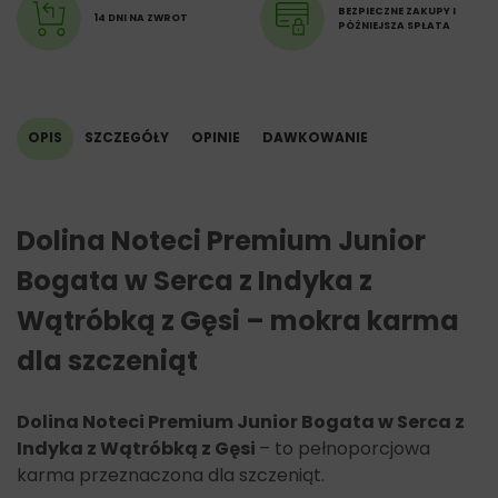
włókno surowe 1%,
BEZPIECZNE ZAKUPY I
14 DNI NA ZWROT
PÓŹNIEJSZA SPŁATA
wilgotność 77%,
wapń 0,3%,
fosfor 0,2%.
Dodatki żywieniowe na kg:
OPIS
SZCZEGÓŁY
OPINIE
DAWKOWANIE
Witamina D3 – 450 IU,
Witamina E (octan dl- alfa -tokoferylu) – 40 mg,
Cynk (tlenek cynku) – 30 mg,
Mangan (tlenek manganu) – 2 mg,
Dolina Noteci Premium Junior
Miedź (siarczan miedzi, pięciowodny) – 0,4 mg,
Jod (powlekany, granulowany jodan wapnia, bezwodny) –
Bogata w Serca z Indyka z
0,3 mg.
Wątróbką z Gęsi – mokra karma
dla szczeniąt
Dolina Noteci Premium Junior Bogata w Serca z
Indyka z Wątróbką z Gęsi
– to pełnoporcjowa
karma przeznaczona dla szczeniąt.