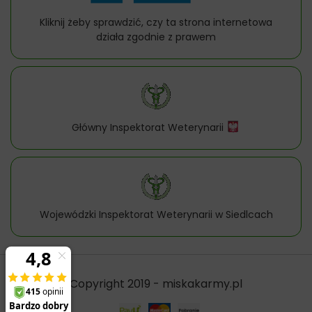
Kliknij żeby sprawdzić, czy ta strona internetowa
działa zgodnie z prawem
Główny Inspektorat Weterynarii
Wojewódzki Inspektorat Weterynarii w Siedlcach
Copyright 2019 - miskakarmy.pl