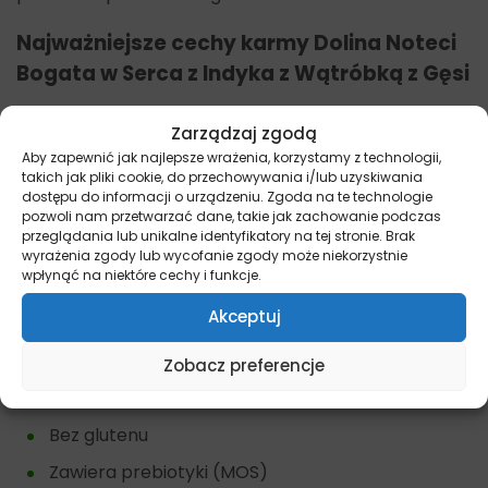
Najważniejsze cechy karmy Dolina Noteci
Bogata w Serca z Indyka z Wątróbką z Gęsi
Dla młodych psów
Zarządzaj zgodą
Dla psów ras małych
Aby zapewnić jak najlepsze wrażenia, korzystamy z technologii,
takich jak pliki cookie, do przechowywania i/lub uzyskiwania
Bez sztucznych dodatków i konserwantów.
dostępu do informacji o urządzeniu. Zgoda na te technologie
pozwoli nam przetwarzać dane, takie jak zachowanie podczas
przeglądania lub unikalne identyfikatory na tej stronie. Brak
Zalety karmy Dolina Noteci Bogata w
wyrażenia zgody lub wycofanie zgody może niekorzystnie
Serca z Indyka z Wątróbką z Gęsi
wpłynąć na niektóre cechy i funkcje.
Akceptuj
Bogata w doskonale strawne białko
Zapewnia zdrowy wzrost i rozwój
Zobacz preferencje
Bez zbóż
Bez glutenu
Zawiera prebiotyki (MOS)