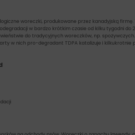
kologiczne woreczki, produkowane przez kanadyjską firmę
degradacji w bardzo krótkim czasie od kilku tygodni do 2 
eciwieństwie do tradycyjnych woreczków, np. spożywczych.
ty w nich pro-degradant TDPA katalizuje i kilkukrotnie p
d
dacji
ych worków na odchody psów. Woreczki o zapachu lawendy