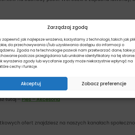
Zarządzaj zgodą
 zapewnić jak najlepsze wrażenia, korzystamy z technologii, takich jak pli
la, glista, tasiemiec, E-Coli), które są niebezpieczne dla 
okie, do przechowywania i/lub uzyskiwania dostępu do informacji o
ządzeniu. Zgoda na te technologie pozwoli nam przetwarzać dane, takie j
howanie podczas przeglądania lub unikalne identyfikatory na tej stronie
ak wyrażenia zgody lub wycofanie zgody może niekorzystnie wpłynąć na
sprawił, że ekosystem nie jest w stanie poradzić sobie 
które cechy i funkcje.
Akceptuj
Zobacz preferencje
z tutaj –
Pies – Akcesoria
yjątkowych ofert znajdziesz na naszych kanałach społeczn