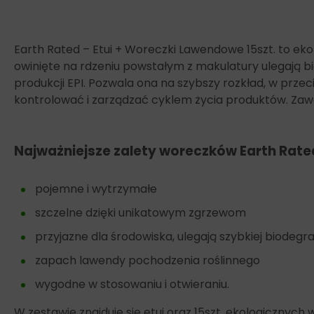
Earth Rated – Etui + Woreczki Lawendowe 15szt. to e
owinięte na rdzeniu powstałym z makulatury ulegają bio
produkcji EPI. Pozwala ona na szybszy rozkład, w prz
kontrolować i zarządzać cyklem życia produktów. Zawar
Najważniejsze zalety woreczków Earth Rate
pojemne i wytrzymałe
szczelne dzięki unikatowym zgrzewom
przyjazne dla środowiska, ulegają szybkiej biodegra
zapach lawendy pochodzenia roślinnego
wygodne w stosowaniu i otwieraniu.
W zestawie znajduję się etui oraz 15szt. ekologiczn