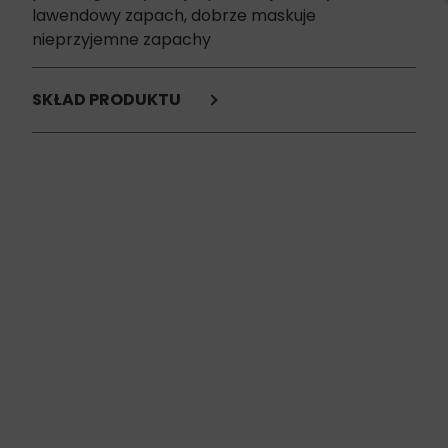
lawendowy zapach, dobrze maskuje
nieprzyjemne zapachy
SKŁAD PRODUKTU
Nie uzupełniliśmy jeszcze informacji na temat składu
produktu.
Skontaktuj się z nami i poznaj szczegóły :-)