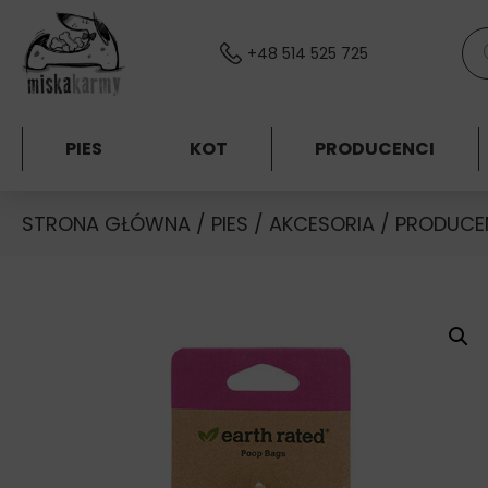
Skocz do treści
Wys
+48 514 525 725
PIES
KOT
PRODUCENCI
STRONA GŁÓWNA
/
PIES
/
AKCESORIA
/
PRODUCE