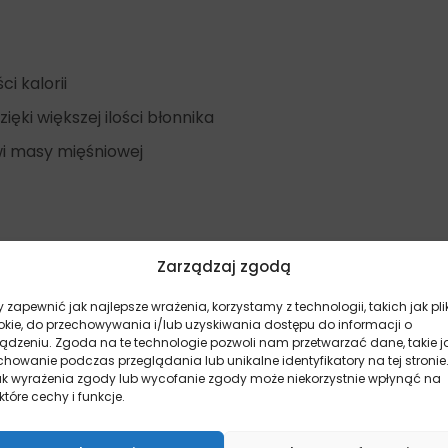
celuloza mikrokrystaliczna.
Przeciwutleniacze:
ekstrakty tokoferolu z olejów roślinnych 10mg.
i kalorii
Składniki analityczne:
ięki większej ilości błonnika
Białko surowe 43,00%,
tłuszcz surowy 9,00%,
wi masy mięśniowej
włókno surowe 10,00%,
popiół surowy 7,50%,
wapń 1,10%,
fosfor 0,95%,
sód 0,40%,
Zarządzaj zgodą
potas 0,80%,
magnez 0,08%,
 zapewnić jak najlepsze wrażenia, korzystamy z technologii, takich jak pli
kwasy tłuszczowe Omega 6 1,30%,
okie, do przechowywania i/lub uzyskiwania dostępu do informacji o
kwasy tłuszczowe Omega 3 0,30%,
ządzeniu. Zgoda na te technologie pozwoli nam przetwarzać dane, takie j
EPA 0,10%,
howanie podczas przeglądania lub unikalne identyfikatory na tej stronie
DHA 0,15%.
ak wyrażenia zgody lub wycofanie zgody może niekorzystnie wpłynąć na
które cechy i funkcje.