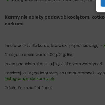
zastąpienie na etapie pakowania tlenu przez azot, 
Karmy nie należy podawać kociętom, kotko
nerkami
Inne produkty dla kotów, które cierpią na nadwagę –
Dostępne opakowania 400g, 2kg, 5kg
Przed podaniem skonsultuj się z lekarzem weterynarii
Pamiętaj, że więcej informacji na temat promocji i w
Instagram/miskakarmy.pl/
Źródło: Farmina Pet Foods