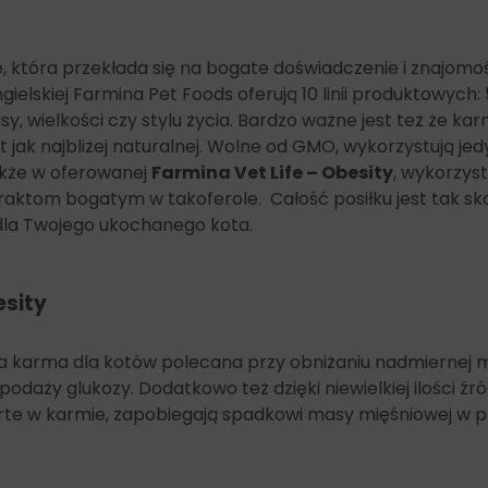
Witamina B12 0,08mg,
Chlorek choliny (3a890) 2500mg,
Beta-karoten [3a160(a)] 1,5mg.
e, która przekłada się na bogate doświadczenie i znajom
Mieszanki pierwiastków śladowych:
ielskiej Farmina Pet Foods oferują 10 linii produktowych:
Cynk (chelat cynku z hydroksyanalogiem metioniny):
(3b6.10) 130.5mg,
sy, wielkości czy stylu życia. Bardzo ważne jest też że 
Mangan (chelat manganu z hydroksyanalogiem
ak najbliżej naturalnej. Wolne od GMO, wykorzystują jedyn
metioniny): (3b5.10) 65.5mg,
akże w oferowanej
Farmina Vet Life – Obesity
, wykorzys
Żelazo [glicynowy chelat żelaza (II) hydrat]: (3b108)
straktom bogatym w takoferole. Całość posiłku jest tak
43.1mg,
 dla Twojego ukochanego kota.
Miedź (chelat miedzi z hydroksyanalogiem metioniny):
(3b4.10) 10.8mg,
Selen (drożdże inaktywowane wzbogacone selenem):
0.13200mg,
esity
Jod (Bezwodny jodan wapnia): (3b202) 1.56mg.
Aminokwasy, ich sole i podobne produkty:
 karma dla kotów polecana przy obniżaniu nadmiernej m
Chlorowodorek L-lizyny czysty technicznie (3.2.3.)
aży glukozy. Dodatkowo też dzięki niewielkiej ilości źró
4000mg,
arte w karmie, zapobiegają spadkowi masy mięśniowej w p
DL-metionina czysta technicznie (3c301) 3500mg,
Tauryna (3a370) 2500mg,
L-karnityna (3a910) 550mg.
Dodatki technologiczne: