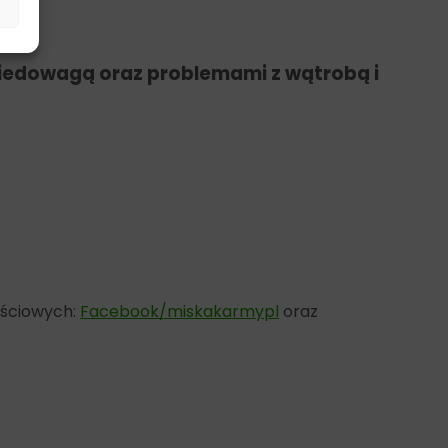
iedowagą oraz problemami z wątrobą i
ościowych:
Facebook/miskakarmypl
oraz