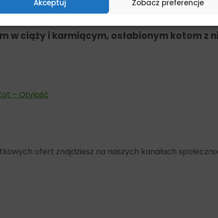
który naturalnie utrwala produkt.
Akceptuj
Zobacz preferencje
m w ciąży i karmiącym, osłabionym kotom z n
Kot – Otyłość
yjątkowych ofert znajdziesz na naszych kanałach społeczn