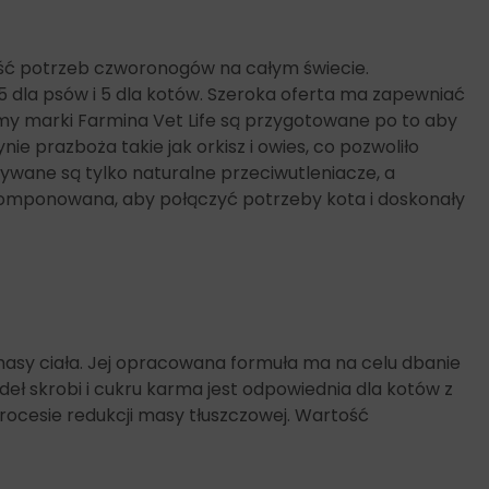
ość potrzeb czworonogów na całym świecie.
 5 dla psów i 5 dla kotów. Szeroka oferta ma zapewniać
karmy marki Farmina Vet Life są przygotowane po to aby
ie prazboża takie jak orkisz i owies, co pozwoliło
tywane są tylko naturalne przeciwutleniacze, a
 skomponowana, aby połączyć potrzeby kota i doskonały
asy ciała. Jej opracowana formuła ma na celu dbanie
deł skrobi i cukru karma jest odpowiednia dla kotów z
rocesie redukcji masy tłuszczowej. Wartość