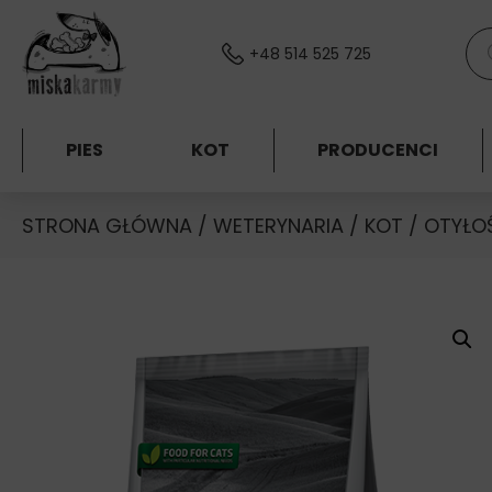
Skocz do treści
Wys
+48 514 525 725
PIES
KOT
PRODUCENCI
STRONA GŁÓWNA
/
WETERYNARIA
/
KOT
/
OTYŁO