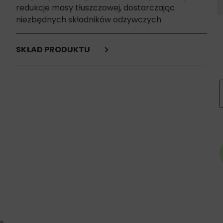
redukcje masy tłuszczowej, dostarczając
niezbędnych składników odżywczych
SKŁAD PRODUKTU
Dehydratyzowane białko z kurczaka,
gluten kukurydziany,
włókno grochu,
owies zwyczajny,
hydrolizowane białko ryb,
orkisz,
dehydratyzowane białko rybne,
tłuszcz z kurczaka,
suszone jaja,
olej z ryb,
suszona pulpa buraczana,
siemię lniane,
chlorek potasu,
inulina,
fruktooligosacharydy,