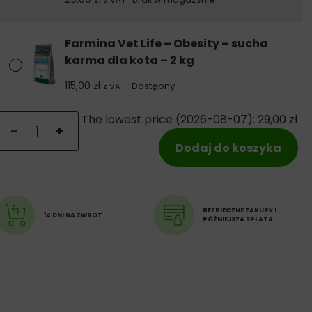
z VAT
Farmina Vet Life – Obesity – sucha
karma dla kota – 2 kg
115,00
zł
Dostępny
z VAT
ilość Farmina Vet Life – Obesity – sucha karma dla kota
The lowest price (
2026-08-07
):
29,00
zł
-
+
Dodaj do koszyka
BEZPIECZNE ZAKUPY I
14 DNI NA ZWROT
PÓŹNIEJSZA SPŁATA