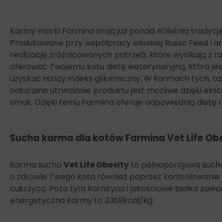
Karmy marki Farmina mają już ponad 40letnią tradycj
Produkowane przy współpracy włoskiej Russo Feed i ang
realizację zróżnicowanych potrzeb, które wynikają z ra
oferować Twojemu kotu dietę weterynaryjną, która jest j
uzyskać niższy indeks glikemiczny. W karmach tych, t
naturalne utrwalanie produktu jest możliwe dzięki ek
smak. Dzięki temu Farmina oferuje odpowiednią dietę
Sucha karma dla kotów Farmina Vet Life Ob
Karma sucha
Vet Life Obesity
to pełnoporcjowa sucha
o zdrowie Twego kota również poprzez kontrolowanie pod
cukrzycą. Poza tym karnityna i jakościowe białka zaw
energetyczna karmy to 3369kcal/kg.