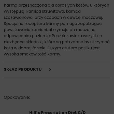
Karma przeznaczona dla dorosłych kotów, u których
występują kamica struwitowa, kamica
szczawianowa, przy czopach w cewce moczowej.
Specjalna receptura karmy pomaga zapobiegać
powstawaniu kamieni, utrzymuje ph moczu na
odpowiednim poziomie. Posiłek zawiera wszystkie
niezbędne składniki, które są potrzebne by utrzymać
kota w dobrej formie. Dużym atutem posiłku jest
wysoka smakowitość karmy.
SKŁAD PRODUKTU
Wątroba wieprzowa,
kurczak (10%),
gluten z pszenicy,
skrobia kukurydziana,
mąka ryżowa,
suszona marchew,
ryż,
Hill´s Prescription Diet C/D