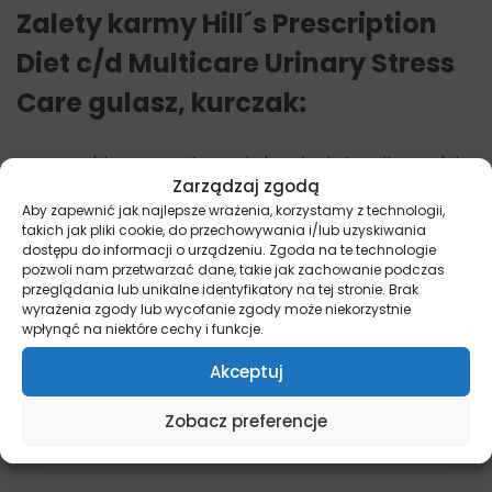
Zalety karmy Hill´s Prescription
Diet c/d Multicare Urinary Stress
Care gulasz, kurczak:
zapobiega powstawaniu kamieni struwitowych i
Zarządzaj zgodą
szczawianowych
Aby zapewnić jak najlepsze wrażenia, korzystamy z technologii,
utrzymuje odpowiednie ph moczu
takich jak pliki cookie, do przechowywania i/lub uzyskiwania
dostępu do informacji o urządzeniu. Zgoda na te technologie
zawiera witaminy
pozwoli nam przetwarzać dane, takie jak zachowanie podczas
przeglądania lub unikalne identyfikatory na tej stronie. Brak
zawiera sole mineralne
wyrażenia zgody lub wycofanie zgody może niekorzystnie
wpłynąć na niektóre cechy i funkcje.
zwalcza wolne rodniki, dzięki przeciwutleniaczom
Akceptuj
odznacza się dobrym smakiem
Karmy weterynaryjne podajemy zawsze po
Zobacz preferencje
konsultacji z lekarzem weterynarii.