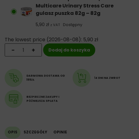
hydrolizat,
Multicare Urinary Stress Care
minerały,
gulasz puszka 82g – 82g
tłuszcz zwierzęcy,
olej rybi,
5,90
zł
Dostępny
z VAT
olej sojowy,
sproszkowany szpinak,
The lowest price (
2026-08-08
):
5,90
zł
tauryna,
ilość Hill´s Prescription Diet C/D Multicare Urinary Str
-
+
witaminy,
Dodaj do koszyka
hydrolizat białka mleka,
mikroelementy i L-tryptofan.
Warzywa razem (1,2%).
DARMOWA DOSTAWA OD
14 DNI NA ZWROT
199ZŁ
BEZPIECZNE ZAKUPY I
PÓŹNIEJSZA SPŁATA
OPIS
SZCZEGÓŁY
OPINIE