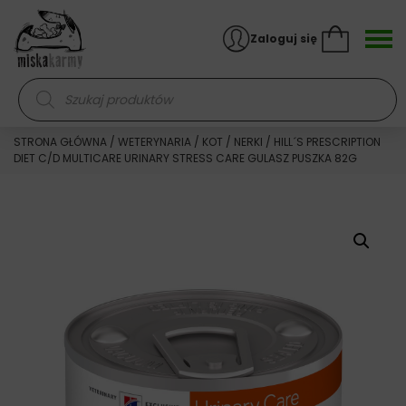
Skocz do treści
Zaloguj się
Wyszukiwarka produktów
STRONA GŁÓWNA
/
WETERYNARIA
/
KOT
/
NERKI
/ HILL´S PRESCRIPTION
DIET C/D MULTICARE URINARY STRESS CARE GULASZ PUSZKA 82G