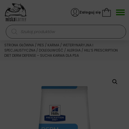
Skocz do treści
Zaloguj się
Wyszukiwarka produktów
STRONA GŁÓWNA
/
PIES
/
KARMA
/
WETERYNARYJNA I
SPECJALISTYCZNA
/
DOLEGLIWOŚĆ
/
ALERGIA
/ HILL’S PRESCRIPTION
DIET DERM DEFENSE – SUCHA KARMA DLA PSA