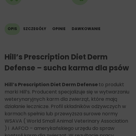
(mangan) 7,9 mg, 3b603 (cynk) 134 mg, 3b801 (selen) 0,2
mg, z naturalnym przeciwutleniaczem.
OPIS
SZCZEGÓŁY
OPINIE
DAWKOWANIE
Hill’s Prescription Diet Derm
Defense – sucha karma dla psów
Hill’s Prescription Diet Derm Defense
to produkt
marki Hill’s. Producent specjalizuje się w wytwarzaniu
weterynaryjnych karm dla zwierząt, które mają
działanie lecznicze. Profil składników odżywczych w
karmach spełnia lub przewyższa surowe normy
WSAVA ( World Small Animal Veterinary Association
) i AAFCO – amerykańskiego urzędu do spraw
kontroli karm dla zwierząt. W rezultacie pracy