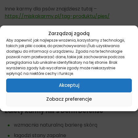
Inne karmy dla psów znajdziesz tutaj –
https://miskakarmy.pl/tag-produktu/pies/
Główne cechy karmy Hill’s Derm Defense
Zarządzaj zgodą
Aby zapewnić jak najlepsze wrażenia, korzystamy z technologii,
z zastrzeżonym kompleksem substancji
takich jak pliki cookie, do przechowywania i/lub uzyskiwania
bioaktywnych i fitoskładników
dostępu do informacji o urządzeniu. Zgoda na te technologie
pozwoli nam przetwarzać dane, takie jak zachowanie podczas
wysoki poziom kwasów tłuszczowych omega-3 i
przeglądania lub unikalne identyfikatory na tej stronie. Brak
wyrażenia zgody lub wycofanie zgody może niekorzystnie
6
wpłynąć na niektóre cechy i funkcje.
zawiera witaminy i sole mineralne
Akceptuj
klinicznie sprawdzone przeciwutleniacze, w tym
witamina E.
Zobacz preferencje
Zalety karmy Hill’s Derm Defense
wzmacnia naturalną barierę skórą
łagodzi stany zapalne