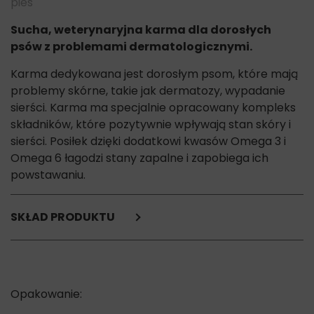
pies
Sucha, weterynaryjna karma dla dorosłych
psów z problemami dermatologicznymi.
Karma dedykowana jest dorosłym psom, które mają
problemy skórne, takie jak dermatozy, wypadanie
sierści. Karma ma specjalnie opracowany kompleks
składników, które pozytywnie wpływają stan skóry i
sierści. Posiłek dzięki dodatkowi kwasów Omega 3 i
Omega 6 łagodzi stany zapalne i zapobiega ich
powstawaniu.
SKŁAD PRODUKTU
kukurydza,
ryż browarniczy,
mączka z kurczaka (6%) i indyka,
glutenowa mączka kukurydziana,
hydrolizat,