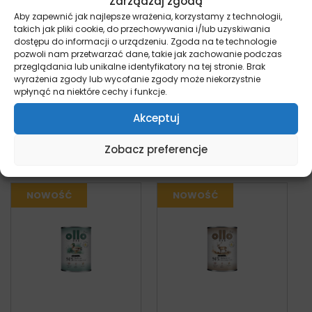
Zarządzaj zgodą
tauryny
Aby zapewnić jak najlepsze wrażenia, korzystamy z technologii,
takich jak pliki cookie, do przechowywania i/lub uzyskiwania
Karmy weterynaryjne podajemy zawsze po
dostępu do informacji o urządzeniu. Zgoda na te technologie
konsultacji z lekarzem weterynarii.
pozwoli nam przetwarzać dane, takie jak zachowanie podczas
przeglądania lub unikalne identyfikatory na tej stronie. Brak
wyrażenia zgody lub wycofanie zgody może niekorzystnie
wpłynąć na niektóre cechy i funkcje.
Akceptuj
Może Ci się spodobać
Zobacz preferencje