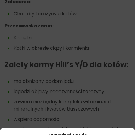
Zalecenia:
Choroby tarczycy u kotów
Przeciwwskazania:
Kocięta
Kotki w okresie ciąży i karmienia
Zalety karmy Hill’s Y/D dla kotów:
ma obniżony poziom jodu
łagodzi objawy nadczynności tarczycy
zawiera niezbędny kompleks witamin, soli
mineralnych i kwasów tłuszczowych
wspiera odporność
wspiera serce i wzrok kota dzięki zawartości