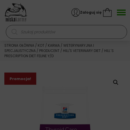
Skocz do treści
Zaloguj się
Wyszukiwarka produktów
STRONA GŁÓWNA
/
KOT
/
KARMA
/
WETERYNARYJNA I
SPECJALISTYCZNA
/
PRODUCENT
/
HILL'S VETERINARY DIET
/ HILL´S
PRESCRIPTION DIET FELINE Y/D
Promocja!