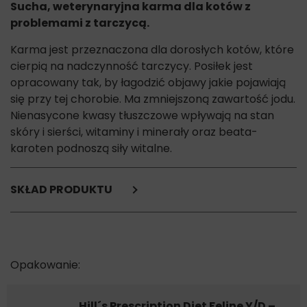
Sucha, weterynaryjna karma dla kotów z
problemami z tarczycą.
Karma jest przeznaczona dla dorosłych kotów, które
cierpią na nadczynność tarczycy. Posiłek jest
opracowany tak, by łagodzić objawy jakie pojawiają
się przy tej chorobie. Ma zmniejszoną zawartość jodu.
Nienasycone kwasy tłuszczowe wpływają na stan
skóry i sierści, witaminy i minerały oraz beata-
karoten podnoszą siły witalne.
SKŁAD PRODUKTU
Glutenowa mączka kukurydziana,
kukurydza,
tłuszcz zwierzęcy,
białko z groszku,
ryż browarniczy,
pszenica,
suszone jaja,
Hill´s Prescription Diet Feline Y/D –