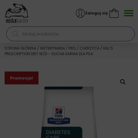
Skocz do treści
Zaloguj się
Wyszukiwarka produktów
STRONA GŁÓWNA
/
WETERYNARIA
/
PIES
/
CUKRZYCA
/ HILL’S
PRESCRIPTION DIET W/D – SUCHA KARMA DLA PSA
Promocja!