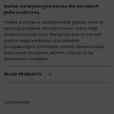
Sucha, weterynaryjna karma dla dorosłych
psów z cukrzycą.
Posiłek pomaga w ustabilizowaniu glukozy we krwi.
Można ją podawać dorosłym psom, które mają
stwierdzoną cukrzycę. Receptura karmy ma niski
poziom węglowodanów, oraz składniki
przyspieszające przemianę materii. Zawiera kwasy
tłuszczowe i kompleks witamin. Odznacza się
doskonałym smakiem.
SKŁAD PRODUKTU
pszenica,
kukurydza,
mączka z kurczaka (9%) i indyka,
celuloza,
glutenowa mączka kukurydziana,
hydrolizat,