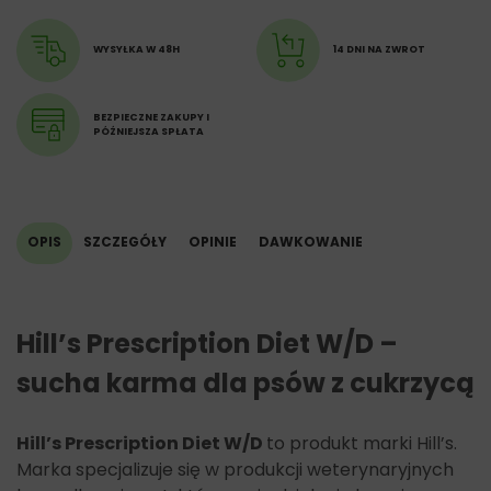
mg, 3b202 (jod) 1,9 mg, 3b405 (miedź) 7,5 mg, 3b502
(mangan) 7,9 mg, 3b603 (cynk) 134 mg, 3b801 (selen) 0,2
mg, z naturalnym przeciwutleniaczem. Energia
WYSYŁKA W 48H
14 DNI NA ZWROT
metaboliczna (obliczona): 13,3 MJ/kg.
BEZPIECZNE ZAKUPY I
PÓŹNIEJSZA SPŁATA
OPIS
SZCZEGÓŁY
OPINIE
DAWKOWANIE
Hill’s Prescription Diet W/D –
sucha karma dla psów z cukrzycą
Hill’s Prescription Diet W/D
to produkt marki Hill’s.
Marka specjalizuje się w produkcji weterynaryjnych