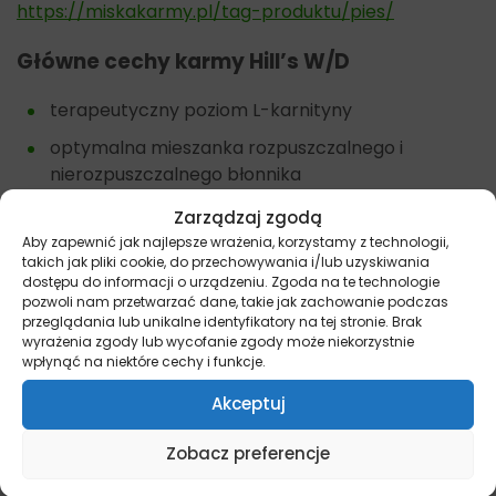
https://miskakarmy.pl/tag-produktu/pies/
Główne cechy karmy
Hill’s W/D
terapeutyczny poziom L-karnityny
optymalna mieszanka rozpuszczalnego i
nierozpuszczalnego błonnika
klinicznie sprawdzone przeciwutleniacze
Zarządzaj zgodą
Aby zapewnić jak najlepsze wrażenia, korzystamy z technologii,
optymalny poziom tłuszczu i kalorii.
takich jak pliki cookie, do przechowywania i/lub uzyskiwania
dostępu do informacji o urządzeniu. Zgoda na te technologie
Zalety karmy Hill’s W/D
pozwoli nam przetwarzać dane, takie jak zachowanie podczas
przeglądania lub unikalne identyfikatory na tej stronie. Brak
wyrażenia zgody lub wycofanie zgody może niekorzystnie
pomaga regulować poziom glukozy we krwi
wpłynąć na niektóre cechy i funkcje.
o
pracowany, aby pomóc w metabolizowaniu
Akceptuj
tłuszczu i utrzymaniu beztłuszczowej masy
mięśniowej
Zobacz preferencje
pomaga w utrzymaniu prawidłowej wagi
Wspiera