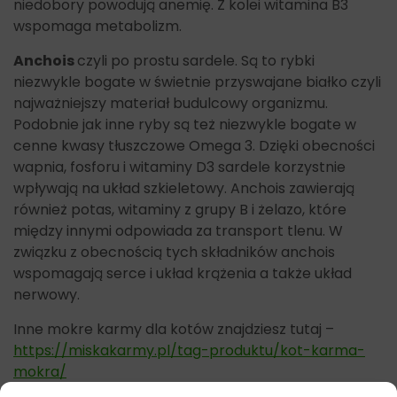
niedobory powodują anemię. Z kolei witamina B3
wspomaga metabolizm.
Anchois
czyli po prostu sardele. Są to rybki
niezwykle bogate w świetnie przyswajane białko czyli
najważniejszy materiał budulcowy organizmu.
Podobnie jak inne ryby są też niezwykle bogate w
cenne kwasy tłuszczowe Omega 3. Dzięki obecności
wapnia, fosforu i witaminy D3 sardele korzystnie
wpływają na układ szkieletowy. Anchois zawierają
również potas, witaminy z grupy B i żelazo, które
między innymi odpowiada za transport tlenu. W
związku z obecnością tych składników anchois
wspomagają serce i układ krążenia a także układ
nerwowy.
Inne mokre karmy dla kotów znajdziesz tutaj –
https://miskakarmy.pl/tag-produktu/kot-karma-
mokra/