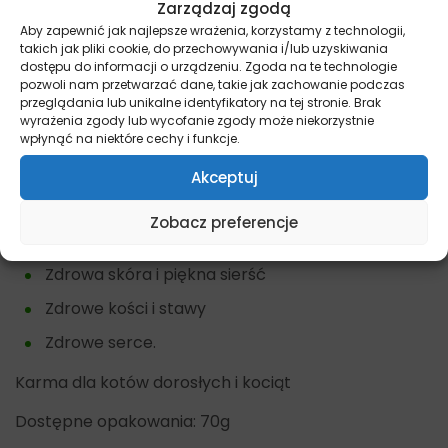
Zarządzaj zgodą
Najważniejsze cechy karmy Fish4Cats
Aby zapewnić jak najlepsze wrażenia, korzystamy z technologii,
Sardynka z Anchois
takich jak pliki cookie, do przechowywania i/lub uzyskiwania
dostępu do informacji o urządzeniu. Zgoda na te technologie
pozwoli nam przetwarzać dane, takie jak zachowanie podczas
Brak sztucznych dodatków i konserwantów
przeglądania lub unikalne identyfikatory na tej stronie. Brak
Wysoka zawartość kwasów Omega 3
wyrażenia zgody lub wycofanie zgody może niekorzystnie
wpłynąć na niektóre cechy i funkcje.
Bogata w pełnowartościowe białko.
Akceptuj
Zalety karmy Fish4Cats Sardynka z
Zobacz preferencje
Anchois
Zdrowa skóra i piękna sierść
Zdrowe kości i stawy
Zdrowe serce.
Karma dla kotów dorosłych i kociąt
Dostępne opakowania: 70g