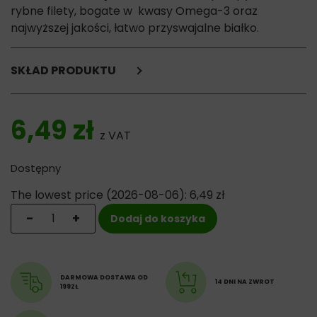
rybne filety, bogate w kwasy Omega-3 oraz
najwyższej jakości, łatwo przyswajalne białko.
SKŁAD PRODUKTU
Sardynka 65%
rosół rybny 26%
6,49
zł
anchois 5%
z VAT
ryż 4%
Dostępny
Składniki analityczne:
białko 12%
The lowest price (
2026-08-06
):
6,49
zł
tłuszcze 0,1%
ilość Fish4Cats Sardynka z Anchois - puszka dla kota 7
-
+
Dodaj do koszyka
włókna 1%
popiół 2%
wilgotność 84,5%
DARMOWA DOSTAWA OD
14 DNI NA ZWROT
199ZŁ