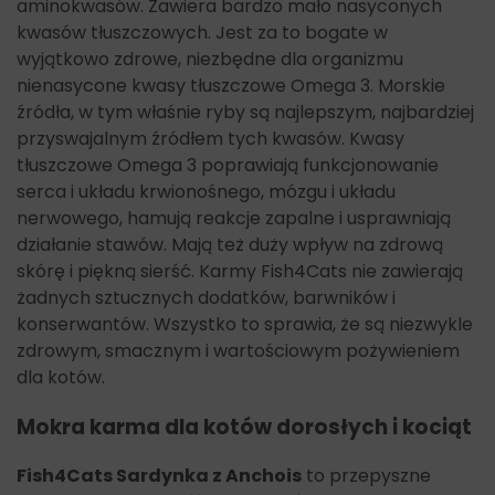
aminokwasów. Zawiera bardzo mało nasyconych
kwasów tłuszczowych. Jest za to bogate w
wyjątkowo zdrowe, niezbędne dla organizmu
nienasycone kwasy tłuszczowe Omega 3. Morskie
źródła, w tym właśnie ryby są najlepszym, najbardziej
przyswajalnym źródłem tych kwasów. Kwasy
tłuszczowe Omega 3 poprawiają funkcjonowanie
serca i układu krwionośnego, mózgu i układu
nerwowego, hamują reakcje zapalne i usprawniają
działanie stawów. Mają też duży wpływ na zdrową
skórę i piękną sierść. Karmy Fish4Cats nie zawierają
żadnych sztucznych dodatków, barwników i
konserwantów. Wszystko to sprawia, że są niezwykle
zdrowym, smacznym i wartościowym pożywieniem
dla kotów.
Mokra karma dla kotów dorosłych i kociąt
Fish4Cats Sardynka z Anchois
to przepyszne