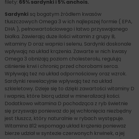
filety:
65% sardynki i 5% anchois.
Sardynki
są bogatym źródłem kwasów
tłuszczowych Omega 3 w ich najlepszej formie ( EPA,
DHA ), pełnowartościowego i łatwo przyswajanego
białka. Zawierają duże ilości witamin z grupy B,
witaminy D oraz wapnia i selenu. Sardynki doskonale
wpływają na układ krążenia. Zawarte w nich kwasy
Omega 3 obniżają poziom cholesterolu, regulują
ciśnienie krwi i chronią przed chorobami serca.
Wpływają też na układ odpornościowy oraz wzrok.
Sardynki rewelacyjnie wpływają też na układ
szkieletowy. Dzieje się to dzięki zawartości witaminy D
i wapnia, które biorą udział w mineralizacji kości.
Dodatkowo witamina D pochodząca z ryb świetnie
się przyswaja ponieważ do jej wchłonięcia niezbędny
jest tłuszcz, który naturalnie w rybach występuje.
Witamina B12 wspomaga układ krążenia ponieważ
bierze udział w syntezie czerwonych krwinek, a jej