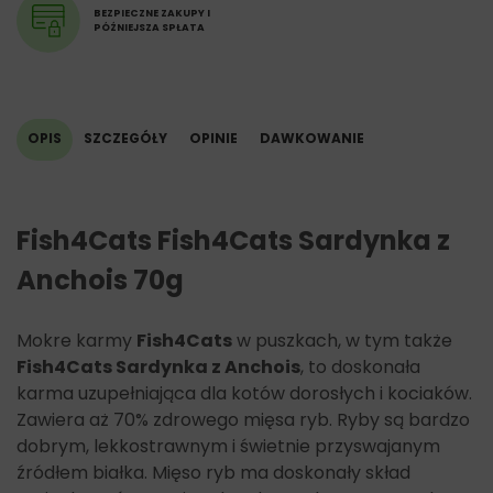
BEZPIECZNE ZAKUPY I
PÓŹNIEJSZA SPŁATA
OPIS
SZCZEGÓŁY
OPINIE
DAWKOWANIE
Fish4Cats Fish4Cats Sardynka z
Anchois 70g
Mokre karmy
Fish4Cats
w puszkach, w tym także
Fish4Cats Sardynka z Anchois
, to doskonała
karma uzupełniająca dla kotów dorosłych i kociaków.
Zawiera aż 70% zdrowego mięsa ryb. Ryby są bardzo
dobrym, lekkostrawnym i świetnie przyswajanym
źródłem białka. Mięso ryb ma doskonały skład