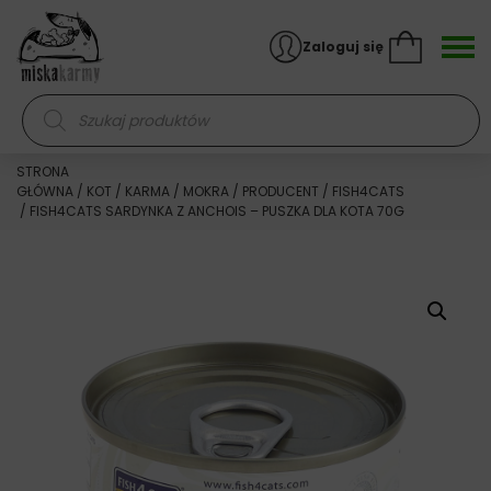
Skocz do treści
Zaloguj się
Wyszukiwarka produktów
STRONA
GŁÓWNA
/
KOT
/
KARMA
/
MOKRA
/
PRODUCENT
/
FISH4CATS
/ FISH4CATS SARDYNKA Z ANCHOIS – PUSZKA DLA KOTA 70G