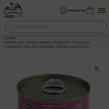
Skocz do treści
Zaloguj się
Wyszukiwarka produktów
STRONA
GŁÓWNA
/
KOT
/
KARMA
/
MOKRA
/
PRODUCENT
/
FISH4CATS
/ FISH4CATS TUŃCZYK Z ŁOSOSIEM – PUSZKA DLA KOTA 70G