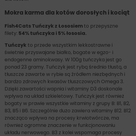
Mokra karma dla kotów dorosłych i kociąt
Fish4Cats Tuńczyk z Łososiem
to przepyszne
filety:
54% tuńczyka i 5% łososia.
Tuńczyk
to przede wszystkim lekkostrawne i
świetnie przyswajane białko, bogate w egzo- i
endogenne aminokwasy. W 100g tuńczyka jest go
ponad 23 gramy. Tuńczyk jest rybą średnio tłustą, a
tłuszcze zawarte w rybie są źródłem niezbędnych i
bardzo zdrowych kwasów tłuszczowych Omega 3.
Dzięki zawartości wapnia i witaminy D3 doskonale
wpływa na układ szkieletowy. Tuńczyk jest również
bogaty w prawie wszystkie witaminy z grupy B: B1, B2,
B3, B5 i B6. Szczególnie dużo zawiera witaminy B12. B12
znacząco wpływa na procesy krwiotwórcze, ma
również ogromne znaczenie w funkcjonowaniu
układu nerwowego. B3 z kolei wspomaga procesy