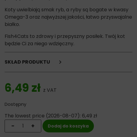
Koty uwielbiają smak ryb, a ryby są bogate w kwasy
Omega-3 oraz najwyższej jakości, łatwo przyswajalne
białko.
Fish4Cats to zdrowy i przepyszny posiłek. Twój kot
będzie Ci za niego wdzięczny.
SKŁAD PRODUKTU
tuńczyk 54%
rosół rybny 38%
6,49
zł
łosoś 4%
z VAT
ryż 4%
Dostępny
Składniki analityczne:
białko 12%
The lowest price (
2026-08-07
):
6,49
zł
tłuszcz0,1%
ilość Fish4Cats Tuńczyk z Łososiem - puszka dla kota 7
-
+
Dodaj do koszyka
popiół 2%
błonnik 0,9%