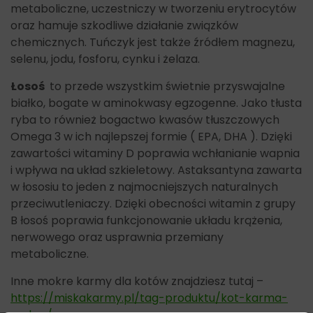
metaboliczne, uczestniczy w tworzeniu erytrocytów
oraz hamuje szkodliwe działanie związków
chemicznych. Tuńczyk jest także źródłem magnezu,
selenu, jodu, fosforu, cynku i żelaza.
Łosoś
to przede wszystkim świetnie przyswajalne
białko, bogate w aminokwasy egzogenne. Jako tłusta
ryba to również bogactwo kwasów tłuszczowych
Omega 3 w ich najlepszej formie ( EPA, DHA ). Dzięki
zawartości witaminy D poprawia wchłanianie wapnia
i wpływa na układ szkieletowy. Astaksantyna zawarta
w łososiu to jeden z najmocniejszych naturalnych
przeciwutleniaczy. Dzięki obecności witamin z grupy
B łosoś poprawia funkcjonowanie układu krążenia,
nerwowego oraz usprawnia przemiany
metaboliczne.
Inne mokre karmy dla kotów znajdziesz tutaj –
https://miskakarmy.pl/tag-produktu/kot-karma-