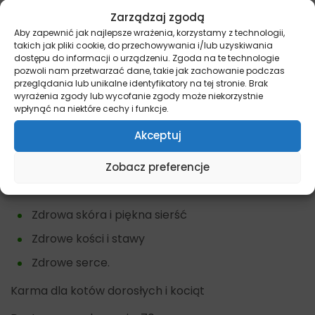
mokra/
Zarządzaj zgodą
Najważniejsze cechy karmy Fish4Cats
Aby zapewnić jak najlepsze wrażenia, korzystamy z technologii,
takich jak pliki cookie, do przechowywania i/lub uzyskiwania
Tuńczyk z Łososiem
dostępu do informacji o urządzeniu. Zgoda na te technologie
pozwoli nam przetwarzać dane, takie jak zachowanie podczas
Brak sztucznych dodatków i konserwantów
przeglądania lub unikalne identyfikatory na tej stronie. Brak
wyrażenia zgody lub wycofanie zgody może niekorzystnie
Wysoka zawartość kwasów Omega 3
wpłynąć na niektóre cechy i funkcje.
Bogata w pełnowartościowe białko.
Akceptuj
Zalety karmy Fish4Cats Tuńczyk z
Zobacz preferencje
Łososiem
Zdrowa skóra i piękna sierść
Zdrowe kości i stawy
Zdrowe serce.
Karma dla kotów dorosłych i kociąt