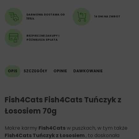
wilgotność 85%
DARMOWA DOSTAWA OD
14 DNI NA ZWROT
199ZŁ
BEZPIECZNE ZAKUPY I
PÓŹNIEJSZA SPŁATA
OPIS
SZCZEGÓŁY
OPINIE
DAWKOWANIE
Fish4Cats Fish4Cats Tuńczyk z
Łososiem 70g
Mokre karmy
Fish4Cats
w puszkach, w tym także
Fish4Cats Tuńczyk z Łososiem
, to doskonała