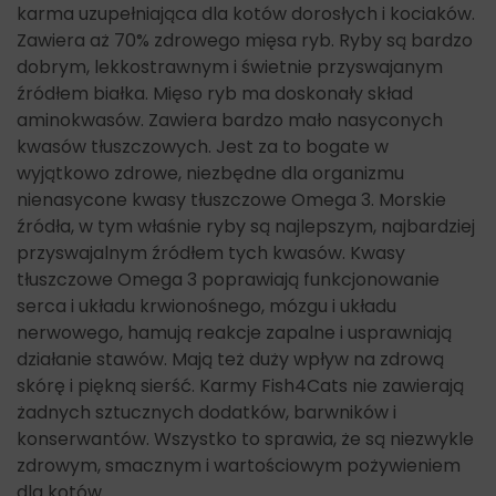
karma uzupełniająca dla kotów dorosłych i kociaków.
Zawiera aż 70% zdrowego mięsa ryb. Ryby są bardzo
dobrym, lekkostrawnym i świetnie przyswajanym
źródłem białka. Mięso ryb ma doskonały skład
aminokwasów. Zawiera bardzo mało nasyconych
kwasów tłuszczowych. Jest za to bogate w
wyjątkowo zdrowe, niezbędne dla organizmu
nienasycone kwasy tłuszczowe Omega 3. Morskie
źródła, w tym właśnie ryby są najlepszym, najbardziej
przyswajalnym źródłem tych kwasów. Kwasy
tłuszczowe Omega 3 poprawiają funkcjonowanie
serca i układu krwionośnego, mózgu i układu
nerwowego, hamują reakcje zapalne i usprawniają
działanie stawów. Mają też duży wpływ na zdrową
skórę i piękną sierść. Karmy Fish4Cats nie zawierają
żadnych sztucznych dodatków, barwników i
konserwantów. Wszystko to sprawia, że są niezwykle
zdrowym, smacznym i wartościowym pożywieniem
dla kotów.