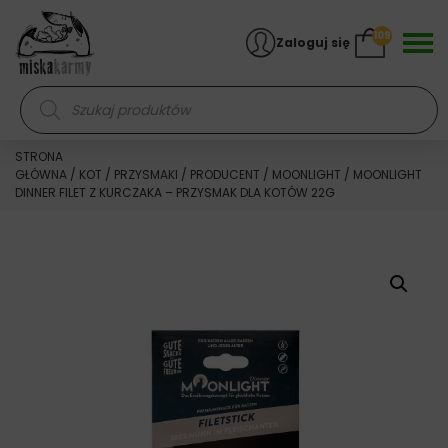
Skocz do treści
109
Zaloguj się
Wyszukiwarka produktów
STRONA
GŁÓWNA
/
KOT
/
PRZYSMAKI
/
PRODUCENT
/
MOONLIGHT
/ MOONLIGHT
DINNER FILET Z KURCZAKA – PRZYSMAK DLA KOTÓW 22G