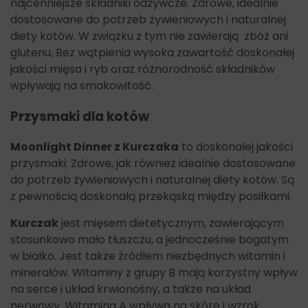
najcenniejsze składniki odżywcze. Zdrowe, idealnie
dostosowane do potrzeb żywieniowych i naturalnej
diety kotów. W związku z tym nie zawierają zbóż ani
glutenu, Bez wątpienia wysoka zawartość doskonałej
jakości mięsa i ryb oraz różnorodność składników
wpływają na smakowitość.
Przysmaki dla kotów
Moonlight Dinner z Kurczaka
to doskonałej jakości
przysmaki. Zdrowe, jak również idealnie dostosowane
do potrzeb żywieniowych i naturalnej diety kotów. Są
z pewnością doskonałą przekąską między posiłkami.
Kurczak
jest mięsem dietetycznym, zawierającym
stosunkowo mało tłuszczu, a jednocześnie bogatym
w białko. Jest także źródłem niezbędnych witamin i
minerałów. Witaminy z grupy B mają korzystny wpływ
na serce i układ krwionośny, a także na układ
nerwowy. Witamina A wpływa na skórę i wzrok.