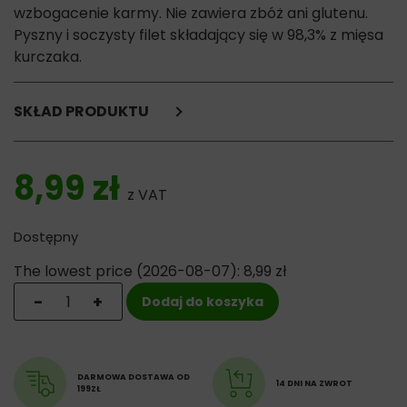
wzbogacenie karmy. Nie zawiera zbóż ani glutenu.
Pyszny i soczysty filet składający się w 98,3% z mięsa
kurczaka.
SKŁAD PRODUKTU
Kurczak 98,3%,
warzywa, minerały.
8,99
zł
z VAT
Składniki analityczne:
Białko: 23,5%,
Dostępny
Tłuszcz: 1,3%,
Surowy popiół: 2%,
The lowest price (
2026-08-07
):
8,99
zł
Włókno surowe: 0,1%,
ilość Moonlight Dinner Filet z Kurczaka - przysmak dla
-
+
Dodaj do koszyka
Wilgotność: 65%.
DARMOWA DOSTAWA OD
14 DNI NA ZWROT
199ZŁ