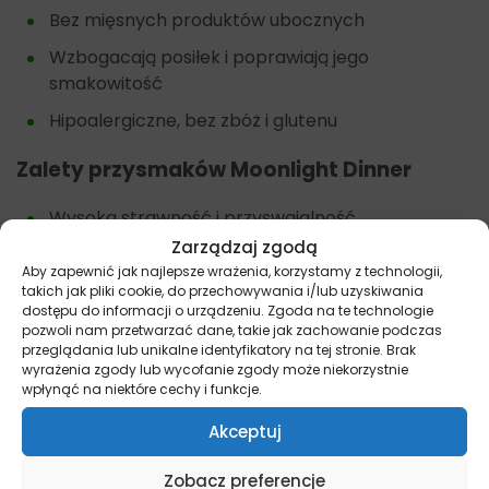
Bez mięsnych produktów ubocznych
Wzbogacają posiłek i poprawiają jego
smakowitość
Hipoalergiczne, bez zbóż i glutenu
Zalety przysmaków Moonlight Dinner
Wysoka strawność i przyswajalność
Zarządzaj zgodą
Doskonała przekąska między posiłkami
Aby zapewnić jak najlepsze wrażenia, korzystamy z technologii,
Poprawiają smakowitość karmy.
takich jak pliki cookie, do przechowywania i/lub uzyskiwania
dostępu do informacji o urządzeniu. Zgoda na te technologie
pozwoli nam przetwarzać dane, takie jak zachowanie podczas
Przysmaki dla kotów
przeglądania lub unikalne identyfikatory na tej stronie. Brak
wyrażenia zgody lub wycofanie zgody może niekorzystnie
Dostępne opakowania 22g
wpłynąć na niektóre cechy i funkcje.
Inne przysmaki dla kotów znajdziesz tutaj –
Kot-
Akceptuj
Przysmaki
Zobacz preferencje