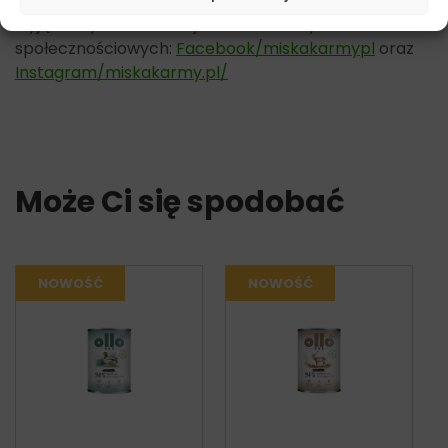
Pamiętaj, że więcej informacji na temat promocji i
wyjątkowych ofert znajdziesz na naszych kanałach
społecznościowych:
Facebook/miskakarmypl
oraz
Instagram/miskakarmy.pl/
Może Ci się spodobać