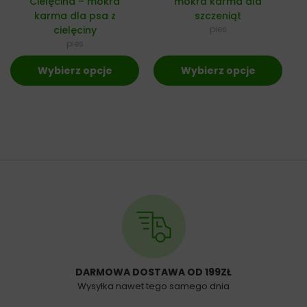
Cielęcina – mokra
mokra karma dla
karma dla psa z
szczeniąt
cielęciny
pies
pies
Wybierz opcje
Wybierz opcje
DARMOWA DOSTAWA OD 199ZŁ
Wysyłka nawet tego samego dnia