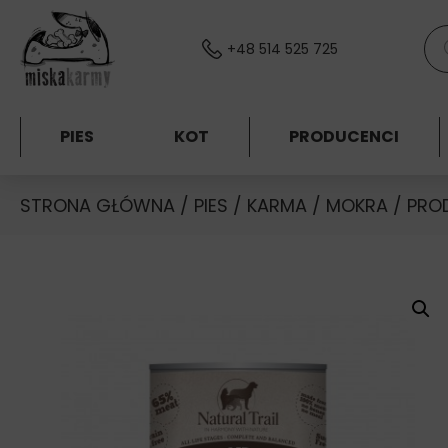
Skocz do treści
Wys
+48 514 525 725
PIES
KOT
PRODUCENCI
STRONA GŁÓWNA
/
PIES
/
KARMA
/
MOKRA
/
PRO