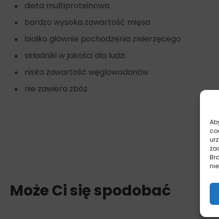
dieta multiproteinowa
bardzo wysoka zawartość mięsa
białko głownie pochodzenia zwierzęcego
składniki w jakości dla ludzi
niska zawartość węglowodanów
nie zawiera zbóż
Aby
co
ur
zac
Br
nie
Może Ci się spodobać