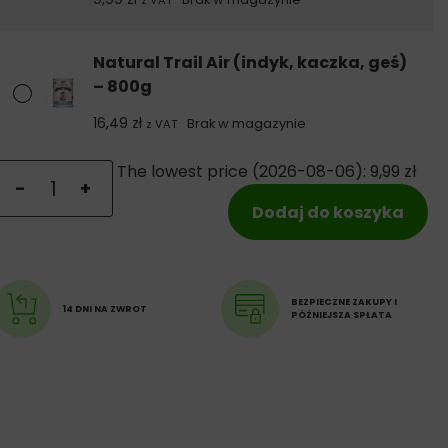
z VAT
Natural Trail Air (indyk, kaczka, geś)
– 800g
16,49
zł
Brak w magazynie
z VAT
lość Natural Trail Air (indyk, kaczka, geś)
The lowest price (
2026-08-06
):
9,99
zł
-
+
Dodaj do koszyka
BEZPIECZNE ZAKUPY I
14 DNI NA ZWROT
PÓŹNIEJSZA SPŁATA