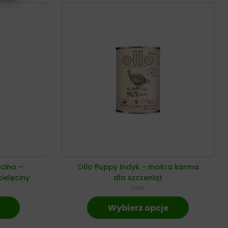
ęcina –
Ollo Puppy Indyk – mokra karma
ielęciny
dla szczeniąt
pies
Wybierz opcje