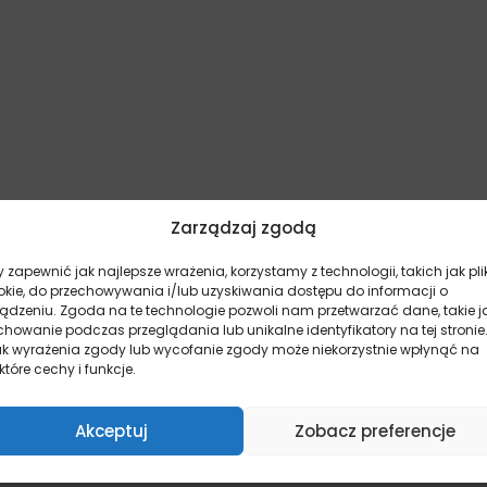
Zarządzaj zgodą
 zapewnić jak najlepsze wrażenia, korzystamy z technologii, takich jak pli
okie, do przechowywania i/lub uzyskiwania dostępu do informacji o
ządzeniu. Zgoda na te technologie pozwoli nam przetwarzać dane, takie j
howanie podczas przeglądania lub unikalne identyfikatory na tej stronie
ak wyrażenia zgody lub wycofanie zgody może niekorzystnie wpłynąć na
które cechy i funkcje.
Akceptuj
Zobacz preferencje