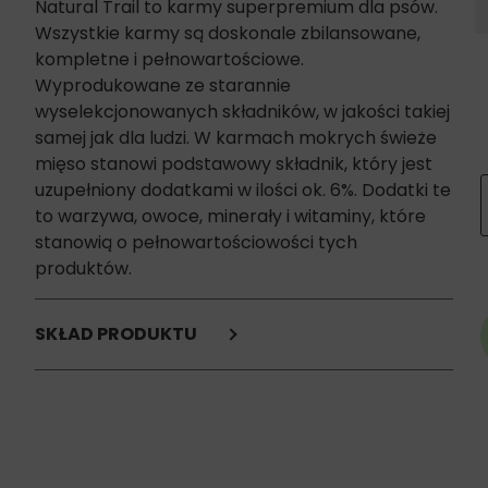
Natural Trail to karmy superpremium dla psów.
Wszystkie karmy są doskonale zbilansowane,
kompletne i pełnowartościowe.
Wyprodukowane ze starannie
wyselekcjonowanych składników, w jakości takiej
samej jak dla ludzi. W karmach mokrych świeże
mięso stanowi podstawowy składnik, który jest
i
uzupełniony dodatkami w ilości ok. 6%. Dodatki te
to warzywa, owoce, minerały i witaminy, które
stanowią o pełnowartościowości tych
produktów.
SKŁAD PRODUKTU
indyk 35%,
wywar 28,8%,
kaczka 15%,
gęś 15%,
pasternak 3%,