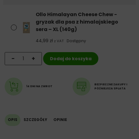
Ollo Himalayan Cheese Chew -
gryzak dla psa z himalajskiego
sera – XL (140g)
44,99
zł
Dostępny
z VAT
ilość Ollo Himalayan Cheese Chew - gryzak dla psa z hi
-
+
Dodaj do koszyka
BEZPIECZNE ZAKUPY I
14 DNI NA ZWROT
PÓŹNIEJSZA SPŁATA
OPIS
SZCZEGÓŁY
OPINIE