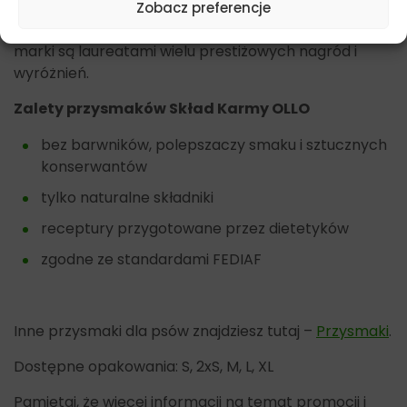
Zobacz preferencje
Na koniec warto dodać iż produkty będące w ofercie
marki są laureatami wielu prestiżowych nagród i
wyróżnień.
Zalety przysmaków Skład Karmy OLLO
bez barwników, polepszaczy smaku i sztucznych
konserwantów
tylko naturalne składniki
receptury przygotowane przez dietetyków
zgodne ze standardami FEDIAF
Inne przysmaki dla psów znajdziesz tutaj –
Przysmaki
.
Dostępne opakowania: S, 2xS, M, L, XL
Pamiętaj, że więcej informacji na temat promocji i