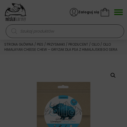
Skocz do treści
Zaloguj się
Wyszukiwarka produktów
STRONA GŁÓWNA
/
PIES
/
PRZYSMAKI
/
PRODUCENT
/
OLLO
/ OLLO
HIMALAYAN CHEESE CHEW – GRYZAK DLA PSA Z HIMALAJSKIEGO SERA