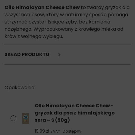
Ollo Himalayan Cheese Chew
to twardy gryzak dla
wszystkich psów, który w naturalny sposób pomaga
utrzymać czyste i lśniące zęby, bez kamienia
nazębnego. Wyprodukowany z krowiego mleka od
krów z wolnego wybiegu.
SKŁAD PRODUKTU
mleko krowie od krów z wolnego wybiegu (100%)
Składniki analityczne:
białko surowe: 63,5%,
oleje i tłuszcze: 19,1%,
wilgotność: 8,8%,
popiół surowy: 5,3%,
Ollo Himalayan Cheese Chew -
węglowodany: 3%,
gryzak dla psa z himalajskiego
laktoza 0,5%,
sera – S (50g)
włókno surowe: poniżej 0,1%
19,99
zł
Dostępny
z VAT