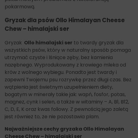
pokarmową.
Gryzak dla psów Ollo Himalayan Cheese
Chew – himalajski ser
Gryzak
Ollo himalajski ser
to twardy gryzak dla
wszystkich psów, który w naturalny sposób pomaga
utrzymać czyste i lśniące zęby, bez kamienia
nazębnego. Wyprodukowany z krowiego mleka od
krów z wolnego wybiegu. Ponadto jest twardy i
zapewni Twojemu psu rozrywkę przez długi czas. Bez
wątpienia jest świetnym uzupełnieniem diety,
bogatym w minerały takie jak: wapń, fosfor, potas,
magnez, cynk i selen, a także w witaminy – A, B1, B12,
C, D, E, K oraz kwas foliowy. Z pewnością jego zaletą
jest również to, że nie pozostawia plam.
Najważniejsze cechy gryzaka Ollo Himalayan
Cheese Chew – himalajski ser