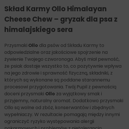
Skład Karmy Ollo Himalayan
Cheese Chew – gryzak dla psa z
himalajskiego sera
Przysmaki
Ollo
dla psów od Składu Karmy to
odpowiedzialne oraz jakościowe spojrzenie na
żywienie Twojego czworonoga. Abyś miał pewność,
że psiak dostaje wszystko to, co pozytywnie wpływa
na jego zdrowie i sprawność fizyczną, składniki, z
których są wykonane są poddane starannemu
procesowi przygotowania. Twój Pupil z pewnością
doceni przysmaki
Ollo
za wyjątkowy smak i
przyjemny, naturalny aromat. Dodatkowo przysmaki
Ollo są wolne od zbóż, konserwantów i zbędnych
wypełniaczy. W rezultacie pomagają między innymi
ograniczyć ryzyko występowania alergii
pokarmowych i problemów z nietolerancją