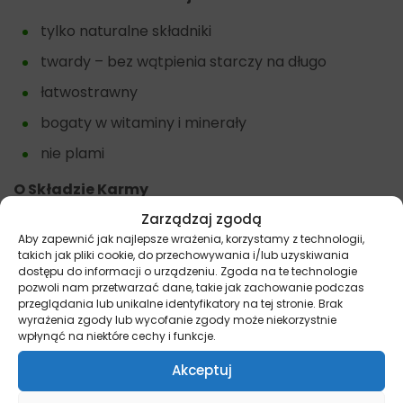
tylko naturalne składniki
twardy – bez wątpienia starczy na długo
łatwostrawny
bogaty w witaminy i minerały
nie plami
O Składzie Karmy
Zarządzaj zgodą
Skład Karmy jest rodziną firmą oraz przykładem na
Aby zapewnić jak najlepsze wrażenia, korzystamy z technologii,
to, że dbanie o jakość produktów, a także szczęście
takich jak pliki cookie, do przechowywania i/lub uzyskiwania
czworonogów może iść w parze z budowaniem
dostępu do informacji o urządzeniu. Zgoda na te technologie
dobrej, polskiej marki. Firma zajmuje się sprzedażą
pozwoli nam przetwarzać dane, takie jak zachowanie podczas
przeglądania lub unikalne identyfikatory na tej stronie. Brak
karm, przysmaków oraz suplementów. Wszystkie
wyrażenia zgody lub wycofanie zgody może niekorzystnie
produkty w ofercie Składu Karmy są hypoalergiczne,
wpłynąć na niektóre cechy i funkcje.
bez zbóż i glutenu. Są wykonane z naturalnych
Akceptuj
składników, przy użyciu w pełni identyfikowalnych
produktów.