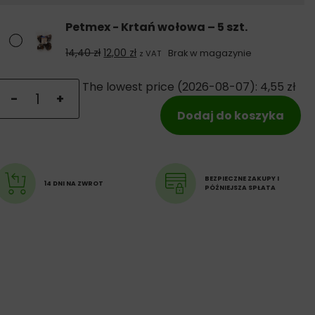
Petmex - Krtań wołowa – 5 szt.
Pierwotna cena wynosiła: 14,40 zł.
Aktualna cena wynosi: 12,00 zł.
14,40
zł
12,00
zł
Brak w magazynie
z VAT
ilość Petmex - Krtań wołowa
The lowest price (
2026-08-07
):
4,55
zł
-
+
Dodaj do koszyka
BEZPIECZNE ZAKUPY I
14 DNI NA ZWROT
PÓŹNIEJSZA SPŁATA