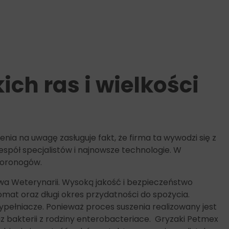
ch ras i wielkości
nia na uwagę zasługuje fakt, że firma ta wywodzi się z
zespół specjalistów i najnowsze technologie. W
zworonogów.
a Weterynarii. Wysoką jakość i bezpieczeństwo
at oraz długi okres przydatności do spożycia.
wypełniacze. Ponieważ proces suszenia realizowany jest
az bakterii z rodziny enterobacteriace. Gryzaki Petmex