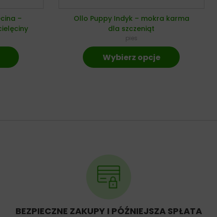
ęcina –
Ollo Puppy Indyk – mokra karma
ielęciny
dla szczeniąt
pies
Wybierz opcje
BEZPIECZNE ZAKUPY I PÓŹNIEJSZA SPŁATA