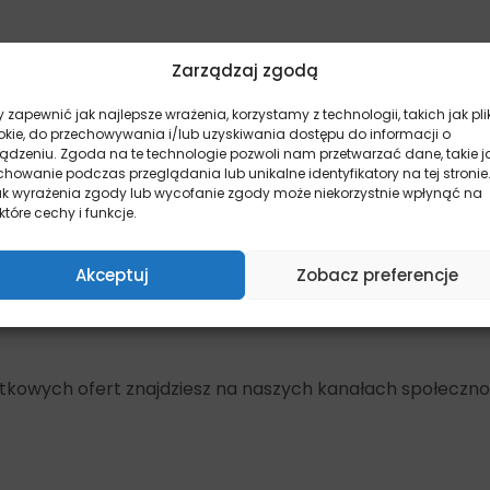
Zarządzaj zgodą
ciowej pasteryzacji
 zapewnić jak najlepsze wrażenia, korzystamy z technologii, takich jak pli
okie, do przechowywania i/lub uzyskiwania dostępu do informacji o
dnikom
ządzeniu. Zgoda na te technologie pozwoli nam przetwarzać dane, takie j
howanie podczas przeglądania lub unikalne identyfikatory na tej stronie
ak wyrażenia zgody lub wycofanie zgody może niekorzystnie wpłynąć na
które cechy i funkcje.
Akceptuj
Zobacz preferencje
yjątkowych ofert znajdziesz na naszych kanałach społeczn