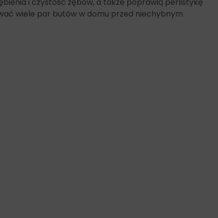
ębienia i czystość zębów, a także poprawią perlistykę
atować wiele par butów w domu przed niechybnym