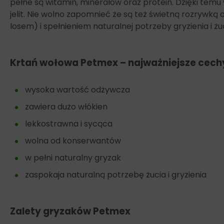
pełne są witamin, minerałów oraz protein. Dzięki temu
jelit. Nie wolno zapomnieć że są też świetną rozryw
losem) i spełnieniem naturalnej potrzeby gryzienia i żuc
Krtań wołowa Petmex – najważniejsze cec
wysoka wartość odżywcza
zawiera dużo włókien
lekkostrawna i sycąca
wolna od konserwantów
w pełni naturalny gryzak
zaspokaja naturalną potrzebę żucia i gryzienia
Zalety gryzaków Petmex