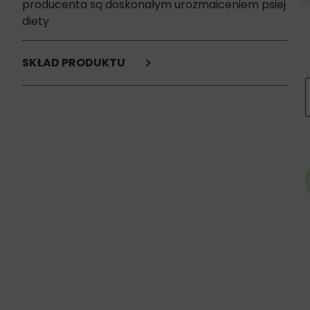
producenta są doskonałym urozmaiceniem psiej
diety
SKŁAD PRODUKTU
Krtań wołowa
Składniki analityczne:
białko surowe 51,10%,
tłuszcz surowy 46,00%,
popiół surowy 3,00%.