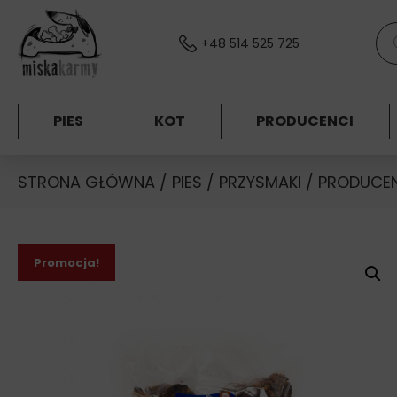
Skocz do treści
Wys
+48 514 525 725
PIES
KOT
PRODUCENCI
STRONA GŁÓWNA
/
PIES
/
PRZYSMAKI
/
PRODUCE
Promocja!