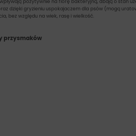
 wpływają pozytywnie na florę bakteryjną, dbają o stan uz
ką oraz dzięki gryzieniu uspokajaczem dla psów (mogą ur
ia, bez względu na wiek, rasę i wielkość.
hy przysmaków