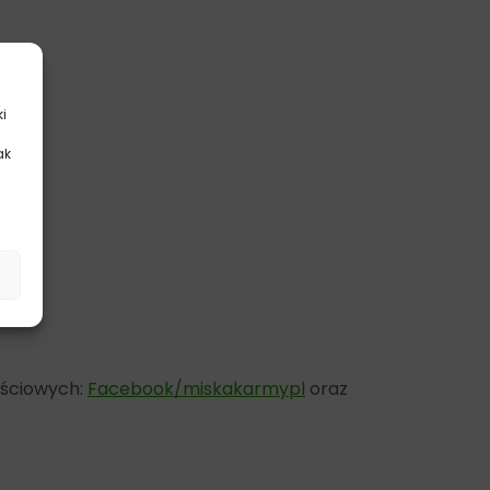
ki
ak
.
ościowych:
Facebook/miskakarmypl
oraz