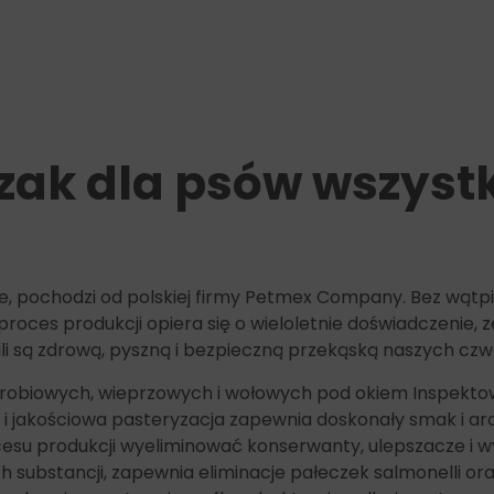
ak dla psów wszystki
e, pochodzi od polskiej firmy Petmex Company. Bez wątpie
proces produkcji opiera się o wieloletnie doświadczenie, 
upili są zdrową, pyszną i bezpieczną przekąską naszych c
obiowych, wieprzowych i wołowych pod okiem Inspektow
 jakościowa pasteryzacja zapewnia doskonały smak i arom
procesu produkcji wyeliminować konserwanty, ulepszacze i 
h substancji, zapewnia eliminacje pałeczek salmonelli or