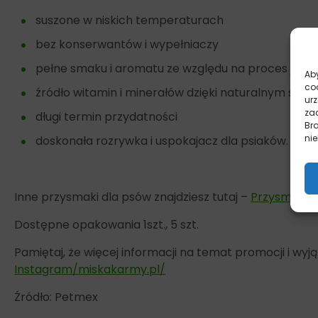
suszone w niskich temperaturach
bez konserwantów i wypełniaczy
pełne smaku i aromatu ze względu na proces jakoś
Aby
co
źródło witamin i minerałów dzięki naturalnym skła
ur
zac
długi termin przydatności
Br
nie
doskonała rozrywka i uspokajacz dla psiaków.
Inne przysmaki dla psów znajdziesz tutaj –
Przysmaki
Dostępne opakowania 1szt., 5 szt.
Pamiętaj, że więcej informacji na temat promocji i w
Instagram/miskakarmy.pl/
Źródło: Petmex