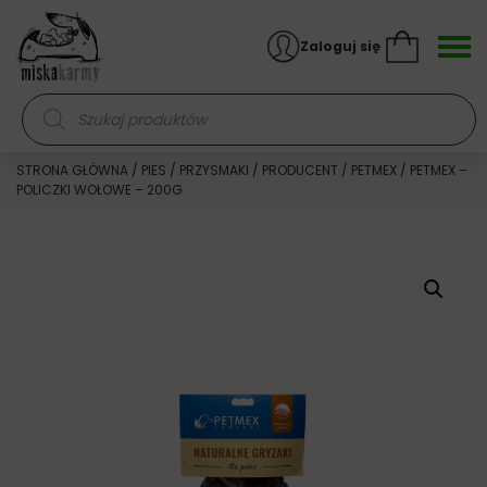
Skocz do treści
Zaloguj się
Wyszukiwarka produktów
STRONA GŁÓWNA
/
PIES
/
PRZYSMAKI
/
PRODUCENT
/
PETMEX
/ PETMEX –
POLICZKI WOŁOWE – 200G