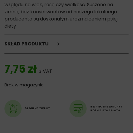
względu na wiek, rasę czy wielkość. Suszone na
zimno, bez konserwantów od naszego lokalnego
producenta są doskonałym urozmaiceniem psiej
diety
SKŁAD PRODUKTU
Policzki wołowe
7,75
zł
Składniki analityczne:
z VAT
białko surowe 80,18%,
tłuszcz surowy 7,90%,
Brak w magazynie
wilgotność do 7,28%,
popiół surowy 4,58%.
BEZPIECZNE ZAKUPY I
14 DNI NA ZWROT
PÓŹNIEJSZA SPŁATA