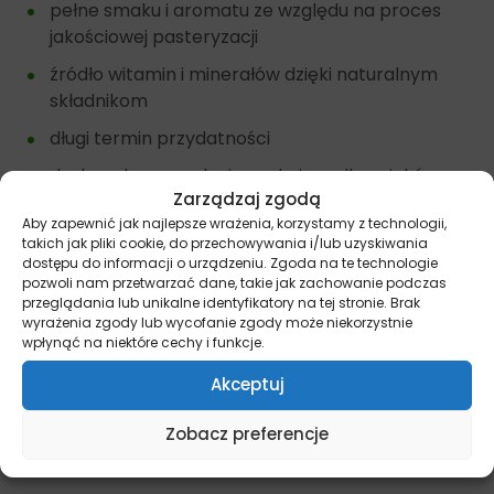
pełne smaku i aromatu ze względu na proces
jakościowej pasteryzacji
źródło witamin i minerałów dzięki naturalnym
składnikom
długi termin przydatności
doskonała rozrywka i uspokajacz dla psiaków.
Zarządzaj zgodą
Aby zapewnić jak najlepsze wrażenia, korzystamy z technologii,
takich jak pliki cookie, do przechowywania i/lub uzyskiwania
Inne przysmaki dla psów znajdziesz tutaj –
Przysmaki
dostępu do informacji o urządzeniu. Zgoda na te technologie
pozwoli nam przetwarzać dane, takie jak zachowanie podczas
przeglądania lub unikalne identyfikatory na tej stronie. Brak
Dostępne opakowania 200g
wyrażenia zgody lub wycofanie zgody może niekorzystnie
wpłynąć na niektóre cechy i funkcje.
Pamiętaj, że więcej informacji na temat promocji i
wyjątkowych ofert znajdziesz na naszych kanałach
Akceptuj
społecznościowych:
Facebook/miskakarmypl
oraz
Instagram/miskakarmy.pl/
Zobacz preferencje
Źródło: Petmex