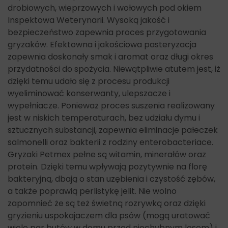
drobiowych, wieprzowych i wołowych pod okiem
Inspektowa Weterynarii. Wysoką jakość i
bezpieczeństwo zapewnia proces przygotowania
gryzaków. Efektowna i jakościowa pasteryzacja
zapewnia doskonały smak i aromat oraz długi okres
przydatności do spożycia. Niewątpliwie atutem jest, iż
dzięki temu udało się z procesu produkcji
wyeliminować konserwanty, ulepszacze i
wypełniacze. Ponieważ proces suszenia realizowany
jest w niskich temperaturach, bez udziału dymu i
sztucznych substancji, zapewnia eliminacje pałeczek
salmonelli oraz bakterii z rodziny enterobacteriace.
Gryzaki Petmex pełne są witamin, minerałów oraz
protein. Dzięki temu wpływają pozytywnie na florę
bakteryjną, dbają o stan uzębienia i czystość zębów,
a także poprawią perlistykę jelit. Nie wolno
zapomnieć że są też świetną rozrywką oraz dzięki
gryzieniu uspokajaczem dla psów (mogą uratować
wiele par butów w domu przed niechybnym losem) i