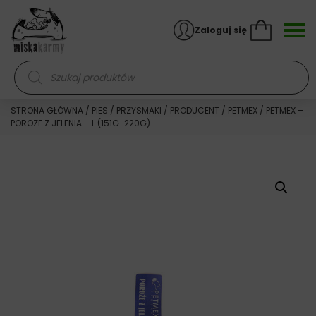
Skocz do treści
Zaloguj się
Wyszukiwarka produktów
STRONA GŁÓWNA
/
PIES
/
PRZYSMAKI
/
PRODUCENT
/
PETMEX
/ PETMEX –
POROŻE Z JELENIA – L (151G-220G)