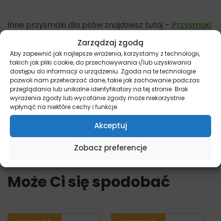
Inne przysmaki dla psów znajdziesz tutaj –
Przysmaki
Zarządzaj zgodą
Dostępne opakowania 1szt
Aby zapewnić jak najlepsze wrażenia, korzystamy z technologii,
Pamiętaj, że więcej informacji na temat promocji i
takich jak pliki cookie, do przechowywania i/lub uzyskiwania
dostępu do informacji o urządzeniu. Zgoda na te technologie
wyjątkowych ofert znajdziesz na naszych kanałach
pozwoli nam przetwarzać dane, takie jak zachowanie podczas
społecznościowych:
Facebook/miskakarmypl
oraz
przeglądania lub unikalne identyfikatory na tej stronie. Brak
Instagram/miskakarmy.pl/
wyrażenia zgody lub wycofanie zgody może niekorzystnie
wpłynąć na niektóre cechy i funkcje.
Źródło: Petmex
Akceptuj
Zobacz preferencje
Może Ci się spodobać