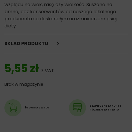
względu na wiek, rasę czy wielkość. Suszone na
zimno, bez konserwantów od naszego lokalnego
producenta są doskonałym urozmaiceniem psiej
diety
SKŁAD PRODUKTU
Ucho jelenia
5,55
zł
z VAT
Brak w magazynie
BEZPIECZNE ZAKUPY I
14 DNI NA ZWROT
PÓŹNIEJSZA SPŁATA