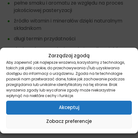
pełne smaku i aromatu ze względu na proces
jakościowej pasteryzacji
źródło witamin i minerałów dzięki naturalnym
składnikom
długi termin przydatności
doskonała rozrywka i uspokajacz dla psiaków.
Zarządzaj zgodą
Aby zapewnić jak najlepsze wrażenia, korzystamy z technologii,
takich jak pliki cookie, do przechowywania i/lub uzyskiwania
Inne przysmaki dla psów znajdziesz tutaj –
Przysmaki
dostępu do informacji o urządzeniu. Zgoda na te technologie
pozwoli nam przetwarzać dane, takie jak zachowanie podczas
przeglądania lub unikalne identyfikatory na tej stronie. Brak
Dostępne opakowania 1szt.
wyrażenia zgody lub wycofanie zgody może niekorzystnie
wpłynąć na niektóre cechy i funkcje.
Pamiętaj, że więcej informacji na temat promocji i
wyjątkowych ofert znajdziesz na naszych kanałach
Akceptuj
społecznościowych:
Facebook/miskakarmypl
oraz
Instagram/miskakarmy.pl/
Zobacz preferencje
Źródło: Petmex