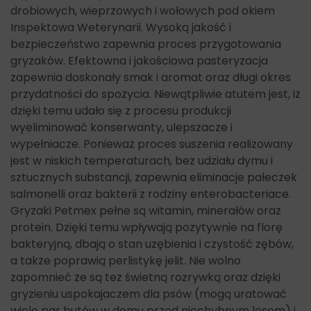
drobiowych, wieprzowych i wołowych pod okiem
Inspektowa Weterynarii. Wysoką jakość i
bezpieczeństwo zapewnia proces przygotowania
gryzaków. Efektowna i jakościowa pasteryzacja
zapewnia doskonały smak i aromat oraz długi okres
przydatności do spożycia. Niewątpliwie atutem jest, iż
dzięki temu udało się z procesu produkcji
wyeliminować konserwanty, ulepszacze i
wypełniacze. Ponieważ proces suszenia realizowany
jest w niskich temperaturach, bez udziału dymu i
sztucznych substancji, zapewnia eliminacje pałeczek
salmonelli oraz bakterii z rodziny enterobacteriace.
Gryzaki Petmex pełne są witamin, minerałów oraz
protein. Dzięki temu wpływają pozytywnie na florę
bakteryjną, dbają o stan uzębienia i czystość zębów,
a także poprawią perlistykę jelit. Nie wolno
zapomnieć że są też świetną rozrywką oraz dzięki
gryzieniu uspokajaczem dla psów (mogą uratować
wiele par butów w domu przed niechybnym losem) i