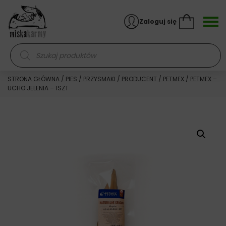
Skocz do treści
Zaloguj się
Wyszukiwarka produktów
STRONA GŁÓWNA
/
PIES
/
PRZYSMAKI
/
PRODUCENT
/
PETMEX
/ PETMEX –
UCHO JELENIA – 1SZT