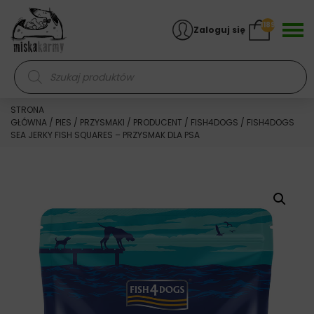
Skocz do treści
1189
Zaloguj się
Wyszukiwarka produktów
STRONA
GŁÓWNA
/
PIES
/
PRZYSMAKI
/
PRODUCENT
/
FISH4DOGS
/ FISH4DOGS
SEA JERKY FISH SQUARES – PRZYSMAK DLA PSA