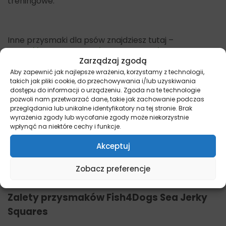
treningowe.
Inne przysmaki dla psów znajdziesz tutaj –
https://miskakarmy.pl/tag-produktu/pies-
Zarządzaj zgodą
przysmaki/
Aby zapewnić jak najlepsze wrażenia, korzystamy z technologii,
takich jak pliki cookie, do przechowywania i/lub uzyskiwania
Najważniejsze cechy przysmaków
dostępu do informacji o urządzeniu. Zgoda na te technologie
Fish4Dogs Sea Jerky Squares
pozwoli nam przetwarzać dane, takie jak zachowanie podczas
przeglądania lub unikalne identyfikatory na tej stronie. Brak
wyrażenia zgody lub wycofanie zgody może niekorzystnie
100% skóra ryby – i nic więcej !
wpłynąć na niektóre cechy i funkcje.
Lekkostrawne
Akceptuj
Bogate w kwasy Omega 3
Zobacz preferencje
Bez sztucznych dodatków i konserwantów.
Zalety przysmaków Fish4Dogs Sea Jerky
Squares