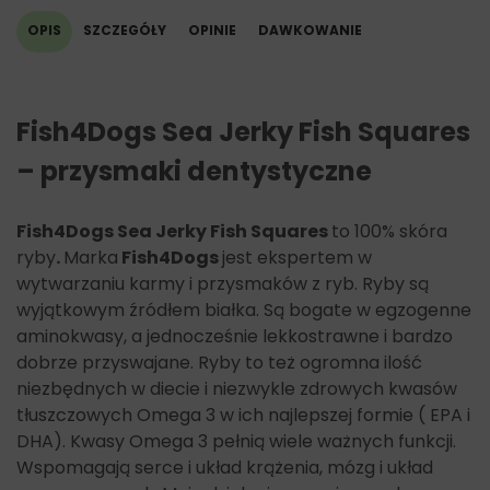
OPIS
SZCZEGÓŁY
OPINIE
DAWKOWANIE
Fish4Dogs Sea Jerky Fish Squares
– przysmaki dentystyczne
Fish4Dogs Sea Jerky Fish Squares
to 100% skóra
ryby
.
Marka
Fish4Dogs
jest ekspertem w
wytwarzaniu karmy i przysmaków z ryb. Ryby są
wyjątkowym źródłem białka. Są bogate w egzogenne
aminokwasy, a jednocześnie lekkostrawne i bardzo
dobrze przyswajane. Ryby to też ogromna ilość
niezbędnych w diecie i niezwykle zdrowych kwasów
tłuszczowych Omega 3 w ich najlepszej formie ( EPA i
DHA). Kwasy Omega 3 pełnią wiele ważnych funkcji.
Wspomagają serce i układ krążenia, mózg i układ