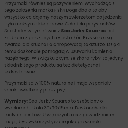
Przysmaki również są pożywieniem. Wychodząc z
tego założenia marka Fish4Dogs dba o to aby
wszystko co dajemy naszym zwierzętom do jedzenia
było maksymalnie zdrowe. Cała linia przysmaków
Sea Jerky w tym również
Sea Jerky Squares
jest
zrobiona z pieczonych rybich skór. Przysmaki są
twarde, ale kruche i o chropowatej teksturze. Dzięki
temu doskonale pomagają w usuwaniu kamienia
nazębnego. W związku z tym, że skóra ryby, to jedyny
składnik tego produktu są też dietetyczne i
lekkostrawne.
Przysmaki są w 100% naturalne i mają wspaniały
smak, uwielbiany przez psy.
Wymiary:
Sea Jerky Squares to sześciany o
wymiarach około 30x30x15mm. Doskonałe dla
małych piesków. U większych ras z powodzeniem
mogą być wykorzystywane jako przysmaki