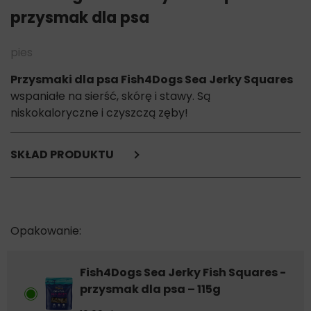
przysmak dla psa
pies
Przysmaki dla psa Fish4Dogs Sea Jerky Squares
wspaniałe na sierść, skórę i stawy. Są
niskokaloryczne i czyszczą zęby!
SKŁAD PRODUKTU
skóra rybna 100% (nic więcej!)
Składniki analityczne:
białko 79%
tłuszcz 2,4%
popiół 10%
błonnik 0,6%
Fish4Dogs Sea Jerky Fish Squares -
wilgotność 8%
przysmak dla psa – 115g
kwasy Omega 3 0,3%