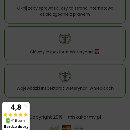
Kliknij żeby sprawdzić, czy ta strona internetowa
działa zgodnie z prawem
Główny Inspektorat Weterynarii
Wojewódzki Inspektorat Weterynarii w Siedlcach
Copyright 2019 - miskakarmy.pl