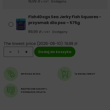
19,99
zł
Dostępny
z VAT
Wartość kaloryczna: 11,31 kcal/10 g
Fish4Dogs Sea Jerky Fish Squares -
przysmak dla psa – 575g
89,99
zł
Dostępny
z VAT
The lowest price (
2026-08-10
):
19,99
zł
ilość Fish4Dogs Sea Jerky Fish Squares - przysmak dla 
-
+
Dodaj do koszyka
WYSYŁKA W 24H
14 DNI NA ZWROT
BEZPIECZNE ZAKUPY I
PÓŹNIEJSZA SPŁATA