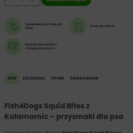
popiół 3%
DARMOWA DOSTAWA OD
14 DNI NA ZWROT
199ZŁ
BEZPIECZNE ZAKUPY I
PÓŹNIEJSZA SPŁATA
OPIS
SZCZEGÓŁY
OPINIE
DAWKOWANIE
Fish4Dogs Squid Bites z
Kałamarnic – przysmaki dla psa
Suplement diety dla psa
Fish4Dogs Squid Bites z