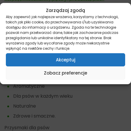
przysmaki/
Zarządzaj zgodą
Aby zapewnić jak najlepsze wrażenia, korzystamy z technologii,
Najważniejsze cechy przysmaków
takich jak pliki cookie, do przechowywania i/lub uzyskiwania
Fish4Dogs Squid Bites
dostępu do informacji o urządzeniu. Zgoda na te technologie
pozwoli nam przetwarzać dane, takie jak zachowanie podczas
przeglądania lub unikalne identyfikatory na tej stronie. Brak
Bogate witaminy z grupy B i jod
wyrażenia zgody lub wycofanie zgody może niekorzystnie
wpłynąć na niektóre cechy i funkcje.
Bogate w białko
Bez sztucznych dodatków i konserwantów.
Akceptuj
Zalety przysmaków Fish4Dogs Squid Bites
Zobacz preferencje
Aromatyczne
Dla psów w każdym wieku
Naturalne
Zdrowe i smaczne.
Przysmaki dla psów