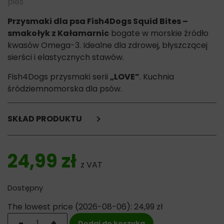
pies
Przysmaki dla psa Fish4Dogs Squid Bites –
smakołyk z Kałamarnic
bogate w morskie źródło
kwasów Omega-3. Idealne dla zdrowej, błyszczącej
sierści i elastycznych stawów.
Fish4Dogs przysmaki serii
„LOVE”
. Kuchnia
śródziemnomorska dla psów.
SKŁAD PRODUKTU
kałamarnice 92%
skrobia roślinna 5%
24,99
zł
gliceryna 3% (pozyskiwana z drzewa palmowego, naturalna
z VAT
i bezpieczna)
Dostępny
Składniki analityczne:
białko 36%
The lowest price (
2026-08-06
):
24,99
zł
tłuszcz 5%
ilość Fish4Dogs Squid Bites z Kałamarnic - przysmak dl
-
+
Dodaj do koszyka
błonnik 0,1%