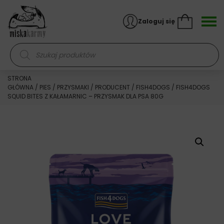
Skocz do treści
Zaloguj się
Wyszukiwarka produktów
STRONA
GŁÓWNA
/
PIES
/
PRZYSMAKI
/
PRODUCENT
/
FISH4DOGS
/ FISH4DOGS
SQUID BITES Z KAŁAMARNIC – PRZYSMAK DLA PSA 80G