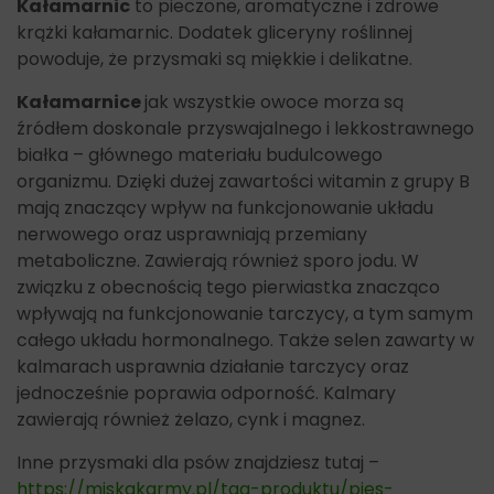
Kałamarnic
to pieczone, aromatyczne i zdrowe
krążki kałamarnic. Dodatek gliceryny roślinnej
powoduje, że przysmaki są miękkie i delikatne.
Kałamarnice
jak wszystkie owoce morza są
źródłem doskonale przyswajalnego i lekkostrawnego
białka – głównego materiału budulcowego
organizmu. Dzięki dużej zawartości witamin z grupy B
mają znaczący wpływ na funkcjonowanie układu
nerwowego oraz usprawniają przemiany
metaboliczne. Zawierają również sporo jodu. W
związku z obecnością tego pierwiastka znacząco
wpływają na funkcjonowanie tarczycy, a tym samym
całego układu hormonalnego. Także selen zawarty w
kalmarach usprawnia działanie tarczycy oraz
jednocześnie poprawia odporność. Kalmary
zawierają również żelazo, cynk i magnez.
Inne przysmaki dla psów znajdziesz tutaj –
https://miskakarmy.pl/tag-produktu/pies-