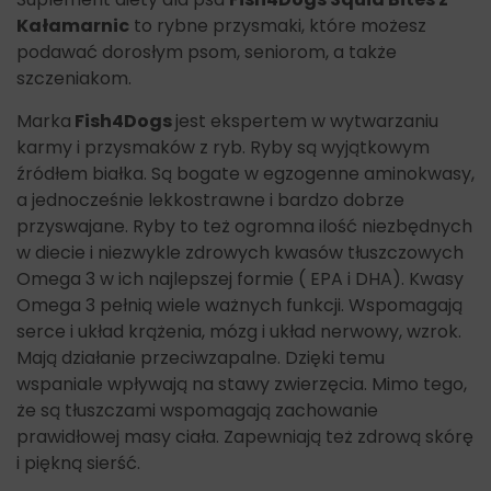
Kałamarnic
to rybne przysmaki, które możesz
podawać dorosłym psom, seniorom, a także
szczeniakom.
Marka
Fish4Dogs
jest ekspertem w wytwarzaniu
karmy i przysmaków z ryb. Ryby są wyjątkowym
źródłem białka. Są bogate w egzogenne aminokwasy,
a jednocześnie lekkostrawne i bardzo dobrze
przyswajane. Ryby to też ogromna ilość niezbędnych
w diecie i niezwykle zdrowych kwasów tłuszczowych
Omega 3 w ich najlepszej formie ( EPA i DHA). Kwasy
Omega 3 pełnią wiele ważnych funkcji. Wspomagają
serce i układ krążenia, mózg i układ nerwowy, wzrok.
Mają działanie przeciwzapalne. Dzięki temu
wspaniale wpływają na stawy zwierzęcia. Mimo tego,
że są tłuszczami wspomagają zachowanie
prawidłowej masy ciała. Zapewniają też zdrową skórę
i piękną sierść.