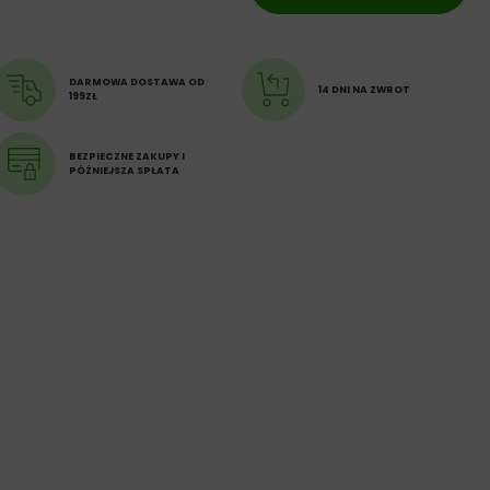
DARMOWA DOSTAWA OD
14 DNI NA ZWROT
199ZŁ
BEZPIECZNE ZAKUPY I
PÓŹNIEJSZA SPŁATA