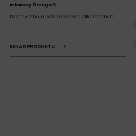
w kwasy Omega 3
.
Dietetyczne, o niskim indeksie glikemicznym.
SKŁAD PRODUKTU
bataty (85%)
skóra białej ryby (15%)
Składniki analityczne:
białko 30%
włókno 1,5%
tłuszcz 2%
popiół 3%
wilgotność 15%