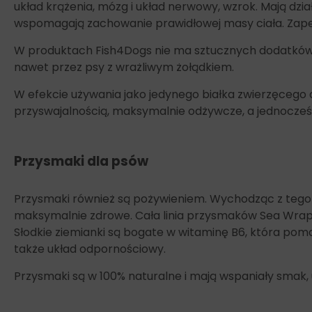
układ krążenia, mózg i układ nerwowy, wzrok. Mają dzi
wspomagają zachowanie prawidłowej masy ciała. Zapewn
W produktach Fish4Dogs nie ma sztucznych dodatków a
nawet przez psy z wrażliwym żołądkiem.
W efekcie używania jako jedynego białka zwierzęcego 
przyswajalnością, maksymalnie odżywcze, a jednocześn
Przysmaki dla psów
Przysmaki również są pożywieniem. Wychodząc z tego
maksymalnie zdrowe. Cała linia przysmaków Sea Wra
Słodkie ziemianki są bogate w witaminę B6, która po
także układ odpornościowy.
Przysmaki są w 100% naturalne i mają wspaniały smak, 