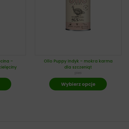
ęcina –
Ollo Puppy Indyk – mokra karma
ielęciny
dla szczeniąt
pies
Wybierz opcje