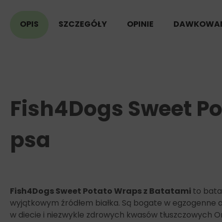
OPIS
SZCZEGÓŁY
OPINIE
DAWKOWAN
Fish4Dogs Sweet Po
psa
Fish4Dogs Sweet Potato Wraps z Batatami
to bata
wyjątkowym źródłem białka. Są bogate w egzogenne am
w diecie i niezwykle zdrowych kwasów tłuszczowych Om