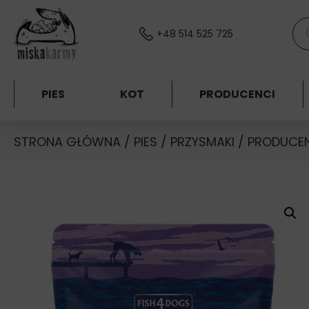
Skocz do treści
Wys
+48 514 525 725
PIES
KOT
PRODUCENCI
STRONA GŁÓWNA
/
PIES
/
PRZYSMAKI
/
PRODUCE