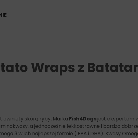
IE
tato Wraps z Batata
t owinięty skórą ryby
.
Marka
Fish4Dogs
jest ekspertem 
inokwasy, a jednocześnie lekkostrawne i bardzo dobrze
ega 3 w ich najlepszej formie ( EPA i DHA). Kwasy Omega