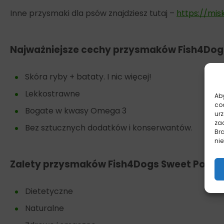
Inne przysmaki dla psów znajdziesz tutaj –
https://mis
Najważniejsze cechy przysmaków Fish4Dog
Skóra ryby + bataty. I nic więcej!
Lekkostrawne
Aby
co
Bogate w kwasy Omega 3
ur
zac
Bez sztucznych dodatków i konserwantów.
Br
nie
Zalety przysmaków Fish4Dogs Sweet Potat
Dietetyczne
Naturalne