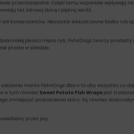
ałanie przeciwzapalne. Dzięki temu wspaniale wpływają na
iają też zdrową skórę i piękną sierść.
ni konserwantów. Niezwykle lekkostrawne białko ryb sp
doskonałej jakości mięsa ryb, Fish4Dogs tworzy produkty 
ie proste w składzie.
 założenia marka Fish4Dogs dba o to aby wszystko co da
ps w tym również
Sweet Potato Fish Wraps
jest zrobiona
maga zmniejszyć podrażnienia skóry. Są również doskonał
uwielbiany przez psy.