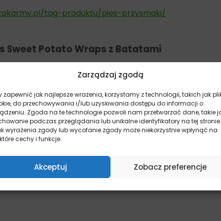
kakarmy.pl/tag-produktu/pies-przysmaki/
s Sweet Potato Wraps z Batatami
Zarządzaj zgodą
 zapewnić jak najlepsze wrażenia, korzystamy z technologii, takich jak pli
okie, do przechowywania i/lub uzyskiwania dostępu do informacji o
ządzeniu. Zgoda na te technologie pozwoli nam przetwarzać dane, takie j
howanie podczas przeglądania lub unikalne identyfikatory na tej stronie
ak wyrażenia zgody lub wycofanie zgody może niekorzystnie wpłynąć na
które cechy i funkcje.
o Wraps z Batatami
Akceptuj
Zobacz preferencje