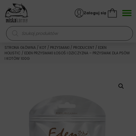
Skocz do treści
Zaloguj się
Wyszukiwarka produktów
STRONA GŁÓWNA
/
KOT
/
PRZYSMAKI
/
PRODUCENT
/
EDEN
HOLISTIC
/ EDEN PRZYSMAKI ŁOSOŚ I DZICZYZNA – PRZYSMAK DLA PSÓW
I KOTÓW 100G