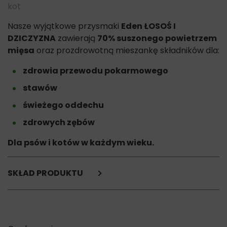
kot
Nasze wyjątkowe przysmaki
Eden ŁOSOŚ I
DZICZYZNA
zawierają
70% suszonego powietrzem
mięsa
oraz prozdrowotną mieszankę składników dla:
zdrowia przewodu pokarmowego
stawów
świeżego oddechu
zdrowych zębów
Dla psów i kotów w każdym wieku.
SKŁAD PRODUKTU
Łosoś 44%
mieszanka mięs z dziczyzny ( zawiera bawoła, bizona,
dzika) 26%
gliceryna roślinna