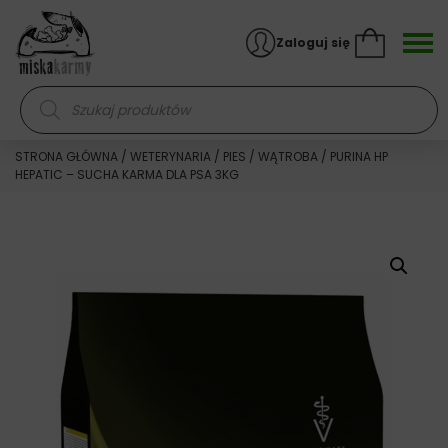
Skocz do treści
Zaloguj się
Wyszukiwarka produktów
STRONA GŁÓWNA
/
WETERYNARIA
/
PIES
/
WĄTROBA
/ PURINA HP
HEPATIC – SUCHA KARMA DLA PSA 3KG