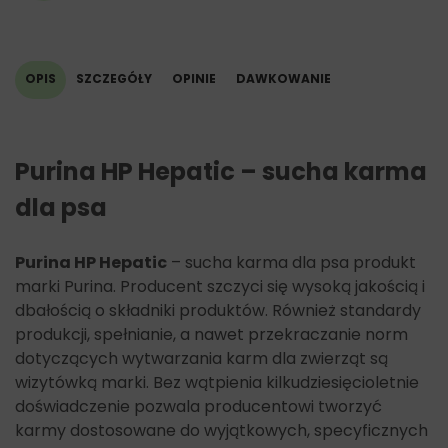
Miedź 4mg/kg.
Dodatki dietetyczne:
Witamina A 24 000 IU/kgWitamina D3 1 330 IU/kg Witamina
OPIS
SZCZEGÓŁY
OPINIE
DAWKOWANIE
E 540 IU/kg Witamina C 140 mg/kg Bezwodny jodan wapnia
2,5 mg/kg Jednowodny siarczan manganu 7,1 mg/kg
Jednowodny siarczan cynku 180 mg/kg Selenin sodu 0,24
mg/kg przeciwutleniaczami.
Purina HP Hepatic – sucha karma
dla psa
Purina HP Hepatic
– sucha karma dla psa produkt
marki Purina. Producent szczyci się wysoką jakością i
dbałością o składniki produktów. Również standardy
produkcji, spełnianie, a nawet przekraczanie norm
dotyczących wytwarzania karm dla zwierząt są
wizytówką marki. Bez wątpienia kilkudziesięcioletnie
doświadczenie pozwala producentowi tworzyć
karmy dostosowane do wyjątkowych, specyficznych