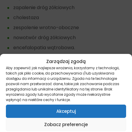
zapalenie dróg żółciowych
cholestaza
zespolenie wrotno-oboczne
nowotwór dróg żółciowych
encefalopatia wątrobowa.
Główne cechy karmy
Purina Hepatic
Zarządzaj zgodą
Aby zapewnić jak najlepsze wrażenia, korzystamy z technologii,
bardzo wysoka strawność
takich jak pliki cookie, do przechowywania i/lub uzyskiwania
dostępu do informacji o urządzeniu. Zgoda na te technologie
obniżony poziom białka
pozwoli nam przetwarzać dane, takie jak zachowanie podczas
przeglądania lub unikalne identyfikatory na tej stronie. Brak
wyselekcjonowane źródła białka
wyrażenia zgody lub wycofanie zgody może niekorzystnie
wpłynąć na niektóre cechy i funkcje.
zwiększony poziom energetyczny
Akceptuj
obniżony poziom miedzi.
Zobacz preferencje
Zalety karmy Purina Hepatic