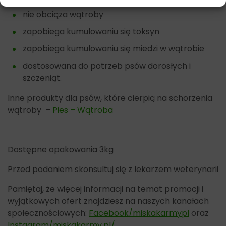
nie obciąża wątroby
zapobiega kumulowaniu się toksyn
zapobiega kumulowaniu się miedzi w wątrobie
dostosowana do potrzeb psów dorosłych i
szczeniąt.
Inne produkty dla psów, które cierpią na schorzenia
wątroby –
Pies – Wątroba
Dostępne opakowania 3kg
Przed podaniem skonsultuj się z lekarzem weterynarii
Pamiętaj, że więcej informacji na temat promocji i
wyjątkowych ofert znajdziesz na naszych kanałach
społecznościowych:
Facebook/miskakarmypl
oraz
Instagram/miskakarmy.pl/