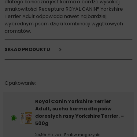
dlatego konieczna jest karma o bardzo wysokiej
smakowitości Receptura ROYAL CANIN® Yorkshire
Terrier Adult odpowiada nawet najbardziej
wybrednym psom dzięki kombinacji wyjątkowych
aromatów.
SKŁAD PRODUKTU
Suszone białko drobiowe, mąka kukurydziana, ryż, tłuszcze
zwierzęce, izolat białka roślinnego*, kukurydza, gluten
kukurydziany, hydrolizat białka zwierzęcego, włókno roślinne,
pulpa buraczana, sole mineralne, olej rybny, drożdże, olej
sojowy, fruktooligosacharydy, wyciąg z drożdży (źródło
mannooligosacharydów), olej z ogórecznika (0,1%), wyciągi
z zielonej herbaty i winogron (źródło polifenoli), wyciąg z
Royal Canin Yorkshire Terrier
aksamitki wzniesionej (źródło luteiny), hydrolizat
Adult, sucha karma dla psów
skorupiaków (źródło glukozaminy), hydrolizat chrząstki
dorosłych rasy Yorkshire Terrier. –
(źródło chondroityny). Wartości odżywcze: Białko surowe:
500g
28%, Oleje i tłuszcze surowe: 18%, Popiół surowy: 5%, Włókno
surowe: 3,1%, na 1 kg karmy: Kwasy tłuszczowe n-3: 6,8 g w
25,95
zł
Brak w magazynie
z VAT