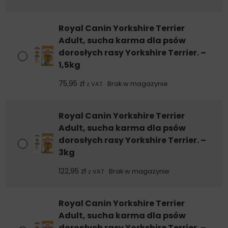
tym kwasy tłuszczowe EPA i DHA: 3 g - Kwasy tłuszczowe n-
6: 33,7g; Witamina A: 29500 UI, Witamina D3: 800 UI, Biotyna:
3,07 mg, E1 (Żelazo): 47 mg, E2 (Jod): 4,7 mg, E4 (Miedź): 9
Royal Canin Yorkshire Terrier
mg, E5 (Mangan): 61 mg, E6 (Cynk): 183 mg, E8 (Selen): 0,1
Adult, sucha karma dla psów
mg - Dodatki technologiczne: Trifosforan pentasodu: 3,5 g
dorosłych rasy Yorkshire Terrier. –
- Konserwanty - Przeciwutleniacze.
1,5kg
75,95
zł
Brak w magazynie
z VAT
Royal Canin Yorkshire Terrier
Adult, sucha karma dla psów
dorosłych rasy Yorkshire Terrier. –
3kg
122,95
zł
Brak w magazynie
z VAT
Royal Canin Yorkshire Terrier
Adult, sucha karma dla psów
dorosłych rasy Yorkshire Terrier. –