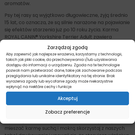
aromatów.
Psy tej rasy są wyjątkowo długowieczne, żyją średnio
15 lat, co oznacza, że są silnie narażone na pojawianie
się efektów starzenia już po 10 roku życia. Karma
ROYAL CANIN® Yorkshire Terrier Adult zawiera
składniki pokarmowe wspomagające utrzymanie
Zarządzaj zgodą
witalności i zdrowia u psów starszych.
Aby zapewnić jak najlepsze wrażenia, korzystamy z technologii,
takich jak pliki cookie, do przechowywania i/lub uzyskiwania
Odpowiednia higiena jamy ustnej jest szczególnie
dostępu do informacji o urządzeniu. Zgoda na te technologie
ważna przy wyborze karmy dla twojego psa. Krokiety
pozwoli nam przetwarzać dane, takie jak zachowanie podczas
przeglądania lub unikalne identyfikatory na tej stronie. Brak
ROYAL CANIN® Yorkshire Terrier Adult sprzyjają
wyrażenia zgody lub wycofanie zgody może niekorzystnie
ograniczaniu powstawania kamienia nazębnego
wpłynąć na niektóre cechy i funkcje.
dzięki obecności związków wiążących wapń. Aby
Akceptuj
zaspokoić indywidualne preferencje psów karma
ROYAL CANIN® Yorkshire Terrier Adult jest również
Zobacz preferencje
dostępna w formie mokrej, jako delikatny pasztet o
wysokiej smakowitości. Jeśli chcesz swojemu psu
mieszać karmę suchą i mokrą skorzystaj z naszych