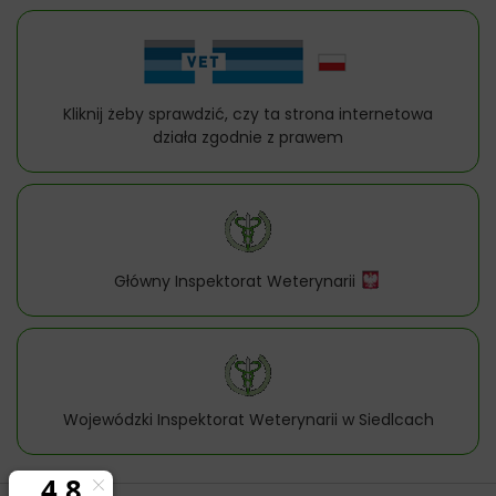
Kliknij żeby sprawdzić, czy ta strona internetowa
działa zgodnie z prawem
Główny Inspektorat Weterynarii
Wojewódzki Inspektorat Weterynarii w Siedlcach