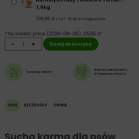
7,5kg
299,95
zł
Brak w magazynie
z VAT
The lowest price (
2026-08-08
):
25,95
zł
ilość Royal Canin Yorkshire Terrier Adult, sucha karma 
-
+
Dodaj do koszyka
BEZPIECZNE ZAKUPY I
14 DNI NA ZWROT
PÓŹNIEJSZA SPŁATA
OPIS
SZCZEGÓŁY
OPINIE
Sucha karma dla psów