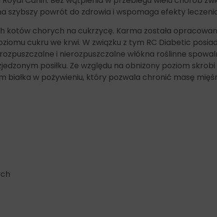
nii Royal Canin. Bez wątpienia w przebiegu wielu chorób
 na szybszy powrót do zdrowia i wspomaga efekty leczenia
ch kotów chorych na cukrzycę. Karma została opracowan
poziomu cukru we krwi. W związku z tym RC Diabetic pos
rozpuszczalne i nierozpuszczalne włókna roślinne spowal
 zjedzonym posiłku. Ze względu na obniżony poziom skro
iom białka w pożywieniu, który pozwala chronić masę mięś
ych