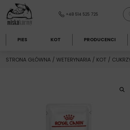
Skocz do treści
Wys
+48 514 525 725
PIES
KOT
PRODUCENCI
STRONA GŁÓWNA
/
WETERYNARIA
/
KOT
/
CUKRZ