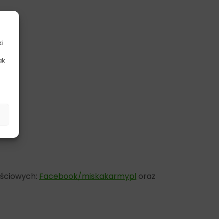
ki
ak
.
ościowych:
Facebook/miskakarmypl
oraz