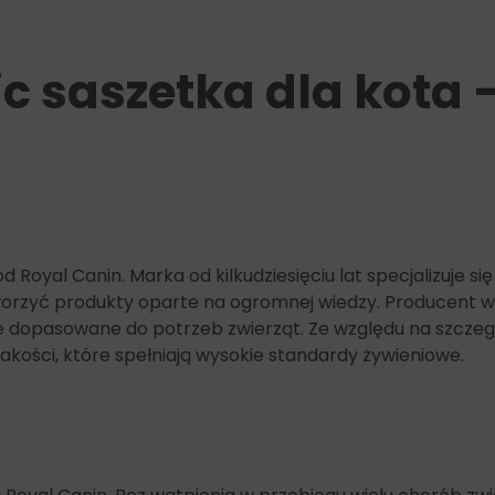
Wilgotność: 82,5%
Niezbędne, nienasycone kwasy tłuszczowe: 0,54%
Cukry łącznie: 1,3%
ic saszetka dla kota
Skrobia: 1,2%
Źródła węglowodanów: skrobia kukurydziana
modyfikowana - ryż.
Dodatki (na 1 kg karmy): Dodatki dietetyczne:
Witamina D3: 270 UI, E1 (Żelazo): 3 mg, E2 (Jod): 0,4
mg, E4 (Miedź): 3 mg, E5 (Mangan): 0,8 mg, E6 (Cynk):
8 mg - Dodatki technologiczne: Klinoptylolit
pochodzenia osadowego: 1 g.
od Royal Canin. Marka od kilkudziesięciu lat specjalizuj
orzyć produkty oparte na ogromnej wiedzy. Producent ws
e dopasowane do potrzeb zwierząt. Ze względu na szczeg
akości, które spełniają wysokie standardy żywieniowe.