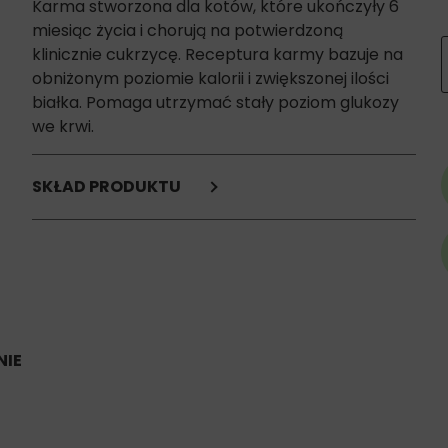
Karma stworzona dla kotów, które ukończyły 6
miesiąc życia i chorują na potwierdzoną
klinicznie cukrzycę.
Receptura karmy bazuje na
obniżonym poziomie kalorii i zwiększonej ilości
białka. Pomaga utrzymać stały poziom glukozy
we krwi.
SKŁAD PRODUKTU
mięso oraz produkty pochodzenia zwierzęcego,
produkty pochodzenia roślinnego,
zboża,
minerały,
oleje i tłuszcze.
Składniki analityczne:
IE
Białko surowe: 8,9%
Oleje i tłuszcze surowe: 3,2%
Popiół surowy: 1,7%
Włókno surowe: 1,1%