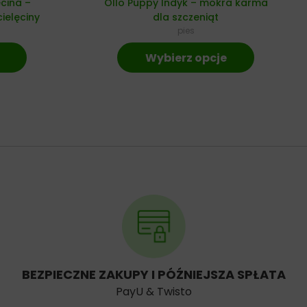
ęcina –
Ollo Puppy Indyk – mokra karma
ielęciny
dla szczeniąt
pies
Wybierz opcje
BEZPIECZNE ZAKUPY I PÓŹNIEJSZA SPŁATA
PayU & Twisto