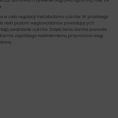
 zwierząt domowych żywienie odgrywa ogromną rolę. Ze
.
a w celu regulacji metabolizmu cukrów. W przebiegu
iada niski poziom węglowodanów powodujących
niają uwalnianie cukrów. Dzięki temu karma pozwala
bi karma zapobiega nadmiernemu przyrostowi wagi.
niową.