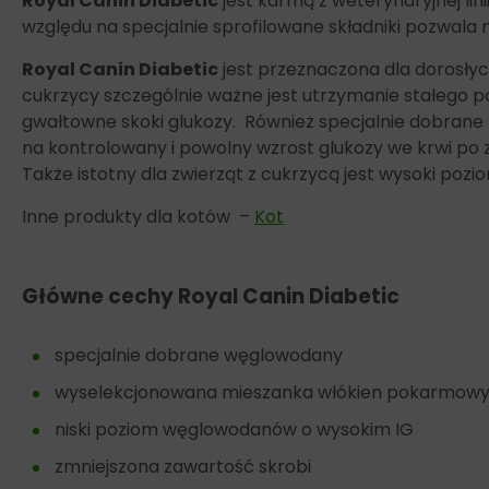
Royal Canin Diabetic
jest karmą z weterynaryjnej li
względu na specjalnie sprofilowane składniki pozwala
Royal Canin Diabetic
jest przeznaczona dla dorosły
cukrzycy szczególnie ważne jest utrzymanie stałego 
gwałtowne skoki glukozy. Również specjalnie dobrane 
na kontrolowany i powolny wzrost glukozy we krwi po
Także istotny dla zwierząt z cukrzycą jest wysoki poz
Inne produkty dla kotów –
Kot
Główne cechy
Royal Canin Diabetic
specjalnie dobrane węglowodany
wyselekcjonowana mieszanka włókien pokarmow
niski poziom węglowodanów o wysokim IG
zmniejszona zawartość skrobi