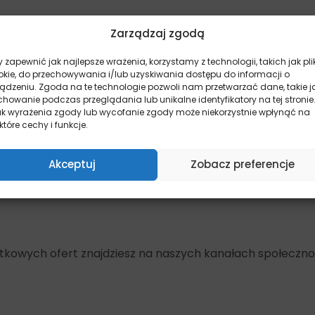
Zarządzaj zgodą
 zapewnić jak najlepsze wrażenia, korzystamy z technologii, takich jak pli
okie, do przechowywania i/lub uzyskiwania dostępu do informacji o
ządzeniu. Zgoda na te technologie pozwoli nam przetwarzać dane, takie j
howanie podczas przeglądania lub unikalne identyfikatory na tej stronie
ak wyrażenia zgody lub wycofanie zgody może niekorzystnie wpłynąć na
które cechy i funkcje.
Akceptuj
Zobacz preferencje
yjątkowych ofert znajdziesz na naszych kanałach społeczn