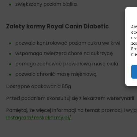
zwiększony poziom białka.
Zalety karmy
Royal Canin Diabetic
Aby
co
ur
pozwala kontrolować poziom cukru we krwi
zac
Br
wspomaga zwierzęta chore na cukrzycę
nie
pomaga zachować prawidłową masę ciała
pozwala chronić masę mięśniową.
Dostępne opakowania 85g
Przed podaniem skonsultuj się z lekarzem weterynarii
Pamiętaj, że więcej informacji na temat promocji i w
Instagram/miskakarmy.pl/