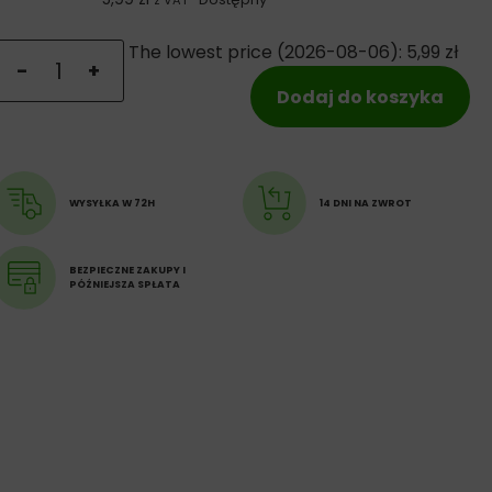
z VAT
ilość Royal Canin Diabetic saszetka dla kota 85g
The lowest price (
2026-08-06
):
5,99
zł
-
+
Dodaj do koszyka
WYSYŁKA W 72H
14 DNI NA ZWROT
BEZPIECZNE ZAKUPY I
PÓŹNIEJSZA SPŁATA